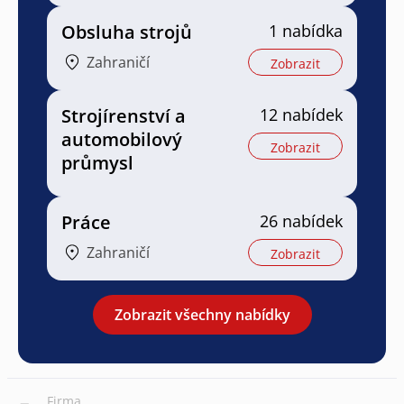
Obsluha strojů
1 nabídka
Zahraničí
Zobrazit
Strojírenství a
12 nabídek
automobilový
Zobrazit
průmysl
Práce
26 nabídek
Zahraničí
Zobrazit
Zobrazit všechny nabídky
Firma