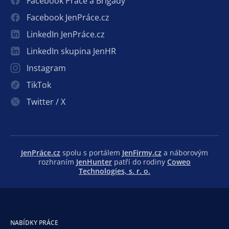
Facebook Práce a Brigády
Facebook JenPráce.cz
LinkedIn JenPráce.cz
LinkedIn skupina JenHR
Instagram
TikTok
Twitter / X
JenPráce.cz
spolu s portálem
JenFirmy.cz
a náborovým
rozhraním
JenHunter
patří do rodiny
Coweo
Technologies, s. r. o.
NABÍDKY PRÁCE