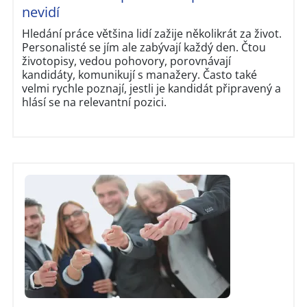
nevidí
Hledání práce většina lidí zažije několikrát za život.
Personalisté se jím ale zabývají každý den. Čtou
životopisy, vedou pohovory, porovnávají
kandidáty, komunikují s manažery. Často také
velmi rychle poznají, jestli je kandidát připravený a
hlásí se na relevantní pozici.