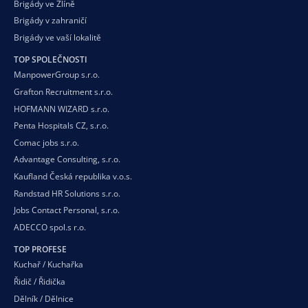
Brigády ve Zlíně
Brigády v zahraničí
Brigády ve vaší
lokalitě
TOP SPOLEČNOSTI
ManpowerGroup s.r.o.
Grafton Recruitment s.r.o.
HOFMANN WIZARD s.r.o.
Penta Hospitals CZ, s.r.o.
Comac jobs s.r.o.
Advantage Consulting, s.r.o.
Kaufland Česká republika v.o.s.
Randstad HR Solutions s.r.o.
Jobs Contact Personal, s.r.o.
ADECCO spol.s r.o.
TOP PROFESE
Kuchař / Kuchařka
Řidič / Řidička
Dělník / Dělnice