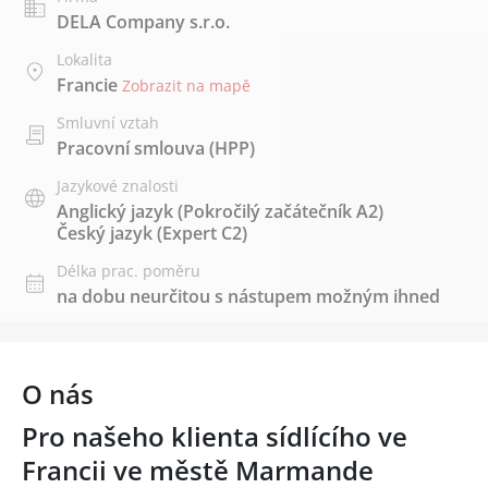
DELA Company s.r.o.
Lokalita
Francie
Zobrazit na mapě
Smluvní vztah
Pracovní smlouva (HPP)
Jazykové znalosti
Anglický jazyk
(Pokročilý začátečník A2)
Český jazyk
(Expert C2)
Délka prac. poměru
na dobu neurčitou s nástupem možným ihned
O nás
Pro našeho klienta sídlícího ve
Francii ve městě Marmande