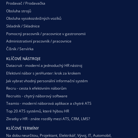
Prodavač / Prodavačka
Obsluha strojů
Obsluha vysokozdvižných vozíků
Skladník / Skladnice
Pomocný pracovník / pracovnice v gastronomii
Administrativní pracovník / pracovnice
Číšník / Servírka
KLÍČOVÉ NÁSTROJE
Datacruit - moderní a jednoduchý HR nástroj
Efektivní nábor s jenHunter: krok za krokem
Jak vybrat vhodný personální informační systém
Recru - cesta k efektivním náborům
Recruitis - chytrý náborový software
Teamio - moderní náborová aplikace a chytré ATS
Top 20 ATS systémů, které hýbou HR
Zkratky v HR - znáte rozdíly mezi ATS, CRM, LMS?
KLÍČOVÉ TERMÍNY
Na dobu neurčitou
,
Projektant
,
Elektrikář
,
Vývoj
,
IT
,
Automobil
,