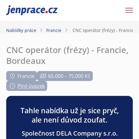
JenPráce.cz
Nabídky práce
Francie
CNC operátor (frézy) - Francie,
CNC operátor (frézy) - Francie,
Bordeaux
Francie
65.000 – 75.000 Kč
Plný úvazek
Tahle nabídka už je sice pryč,
ale není důvod zoufat.
Společnost DELA Company s.r.o.