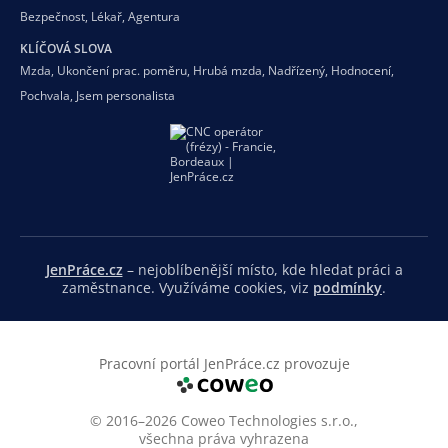
Bezpečnost
,
Lékař
,
Agentura
KLÍČOVÁ SLOVA
Mzda
,
Ukončení prac. poměru
,
Hrubá mzda
,
Nadřízený
,
Hodnocení
,
Pochvala
,
Jsem personalista
JenPráce.cz
– nejoblíbenější místo, kde hledat práci a
zaměstnance. Využíváme cookies, viz
podmínky
.
Pracovní portál JenPráce.cz provozuje
© 2016–2026 Coweo Technologies s.r.o.,
všechna práva vyhrazena