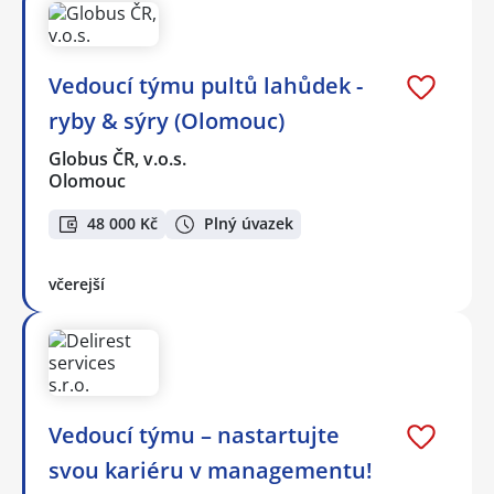
Vedoucí týmu pultů lahůdek -
ryby & sýry (Olomouc)
Globus ČR, v.o.s.
Olomouc
48 000 Kč
Plný úvazek
včerejší
Vedoucí týmu – nastartujte
svou kariéru v managementu!