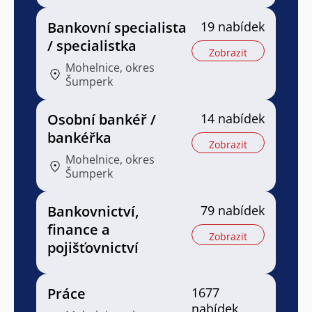
Bankovní specialista
19 nabídek
/ specialistka
Zobrazit
Mohelnice, okres
Šumperk
Osobní bankéř /
14 nabídek
bankéřka
Zobrazit
Mohelnice, okres
Šumperk
Bankovnictví,
79 nabídek
finance a
Zobrazit
pojišťovnictví
Práce
1677
nabídek