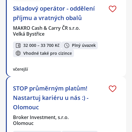
Skladový operátor - oddělení
příjmu a vratných obalů
MAKRO Cash & Carry ČR s.r.o.
Velká Bystřice
32 000 – 33 700 Kč
Plný úvazek
Vhodné také pro cizince
včerejší
STOP průměrným platům!
Nastartuj kariéru u nás :) -
Olomouc
Broker Investment, s.r.o.
Olomouc