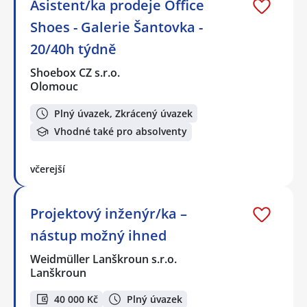
Asistent/ka prodeje Office
Shoes - Galerie Šantovka -
20/40h týdně
Shoebox CZ s.r.o.
Olomouc
Plný úvazek, Zkrácený úvazek
Vhodné také pro absolventy
včerejší
Projektový inženýr/ka –
nástup možný ihned
Weidmüller Lanškroun s.r.o.
Lanškroun
40 000 Kč
Plný úvazek