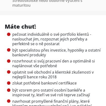
Středoškolské nebo odborné vyučení s
maturitou
Máte chuť:
pečovat individuálně o své portfolio klientů -
naslouchat jim, rozpoznat jejich potřeby a
perfektně se o ně postarat
být specialistou přes investice, hypotéky a ostatní
bankovní produkty
rozvrhnout si svůj pracovní den a optimálně si
naplánovat vše potřebné
uplatnit své obchodní a klientské zkušenosti v
nejlepší bance roku 2018
získat potřebné bankovní certifikace
být vzorem pro ostatní osobní bankéře a
inspirovat ty, kteří ve své roli teprve začínají
navrhovat promyšlené finanční plány, které
klientům pomohou v plnění snů i ve zvládání