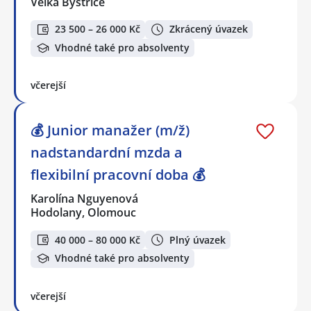
Velká Bystřice
23 500 – 26 000 Kč
Zkrácený úvazek
Vhodné také pro absolventy
včerejší
💰 Junior manažer (m/ž)
nadstandardní mzda a
flexibilní pracovní doba 💰
Karolína Nguyenová
Hodolany, Olomouc
40 000 – 80 000 Kč
Plný úvazek
Vhodné také pro absolventy
včerejší