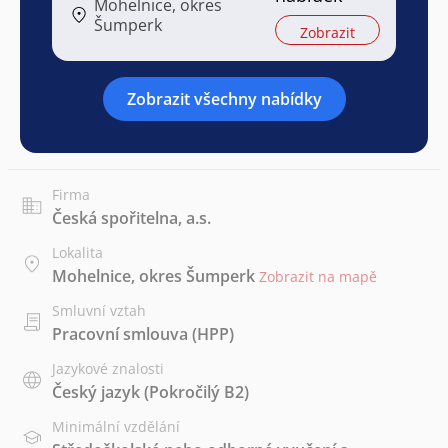
Mohelnice, okres
Šumperk
Zobrazit
Zobrazit všechny nabídky
Firma
Česká spořitelna, a.s.
Lokalita
Mohelnice, okres Šumperk
Zobrazit na mapě
Smluvní vztah
Pracovní smlouva (HPP)
Jazykové znalosti
Český jazyk
(Pokročilý B2)
Minimální vzdělání