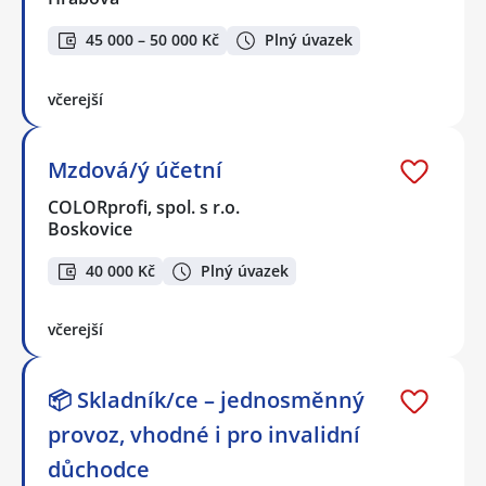
45 000 – 50 000 Kč
Plný úvazek
včerejší
Mzdová/ý účetní
COLORprofi, spol. s r.o.
Boskovice
40 000 Kč
Plný úvazek
včerejší
📦 Skladník/ce – jednosměnný
provoz, vhodné i pro invalidní
důchodce