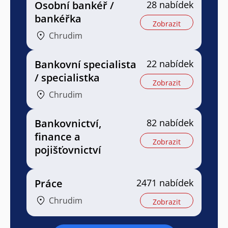
Osobní bankéř /
28 nabídek
bankéřka
Zobrazit
Chrudim
Bankovní specialista
22 nabídek
/ specialistka
Zobrazit
Chrudim
Bankovnictví,
82 nabídek
finance a
Zobrazit
pojišťovnictví
Práce
2471 nabídek
Chrudim
Zobrazit