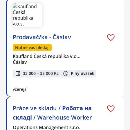
Prodavač/ka - Čáslav
Nutně vás hledají
Kaufland Česká republika v.o…
Čáslav
33 000 – 35 000 Kč
Plný úvazek
včerejší
Práce ve skladu / Робота на
складі / Warehouse Worker
Operations Management s.r.o.