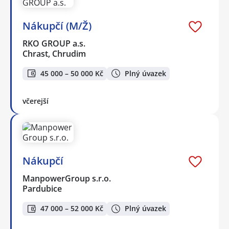
Nákupčí (M/Ž)
RKO GROUP a.s.
Chrast, Chrudim
45 000 – 50 000 Kč
Plný úvazek
včerejší
Nákupčí
ManpowerGroup s.r.o.
Pardubice
47 000 – 52 000 Kč
Plný úvazek