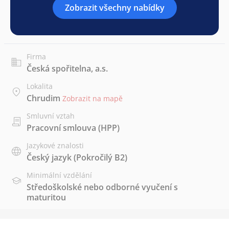
Zobrazit všechny nabídky
Firma
Česká spořitelna, a.s.
Lokalita
Chrudim
Zobrazit na mapě
Smluvní vztah
Pracovní smlouva (HPP)
Jazykové znalosti
Český jazyk
(Pokročilý B2)
Minimální vzdělání
Středoškolské nebo odborné vyučení s
maturitou