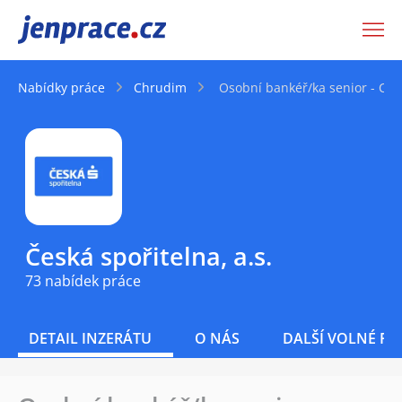
JenPráce.cz
Nabídky práce
Chrudim
Osobní bankéř/ka senior - Ch
Česká spořitelna, a.s.
73 nabídek práce
DETAIL INZERÁTU
O NÁS
DALŠÍ VOLNÉ PO