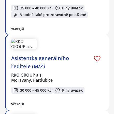
35 000 – 40 000 Kč
Plný úvazek
Vhodné také pro zdravotně postižené
včerejší
Asistentka generálního
ředitele (M/Ž)
RKO GROUP a.s.
Moravany, Pardubice
30 000 – 45 000 Kč
Plný úvazek
včerejší