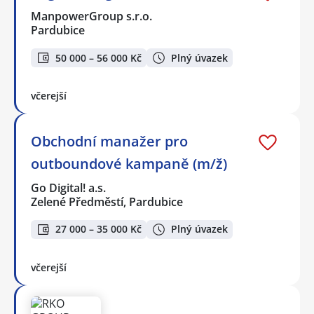
ManpowerGroup s.r.o.
Pardubice
50 000 – 56 000 Kč
Plný úvazek
včerejší
Obchodní manažer pro
outboundové kampaně (m/ž)
Go Digital! a.s.
Zelené Předměstí, Pardubice
27 000 – 35 000 Kč
Plný úvazek
včerejší