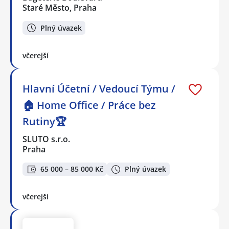
Staré Město, Praha
Plný úvazek
včerejší
Hlavní Účetní / Vedoucí Týmu /
🏠 Home Office / Práce bez
Rutiny🏆
SLUTO s.r.o.
Praha
65 000 – 85 000 Kč
Plný úvazek
včerejší