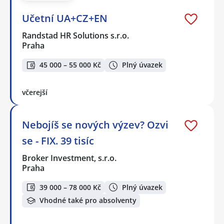
Učetní UA+CZ+EN
Randstad HR Solutions s.r.o.
Praha
45 000 – 55 000 Kč
Plný úvazek
včerejší
Nebojíš se nových výzev? Ozvi
se - FIX. 39 tisíc
Broker Investment, s.r.o.
Praha
39 000 – 78 000 Kč
Plný úvazek
Vhodné také pro absolventy