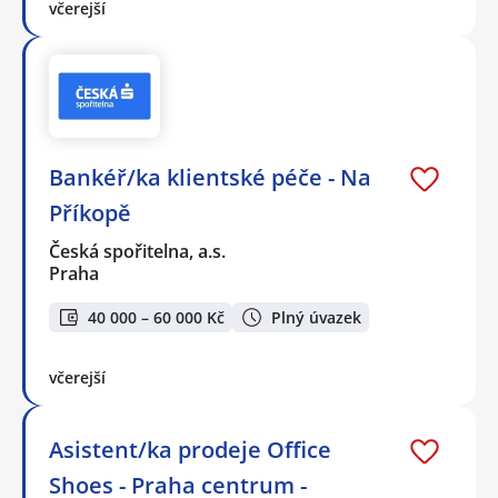
včerejší
Bankéř/ka klientské péče - Na
Příkopě
Česká spořitelna, a.s.
Praha
40 000 – 60 000 Kč
Plný úvazek
včerejší
Asistent/ka prodeje Office
Shoes - Praha centrum -