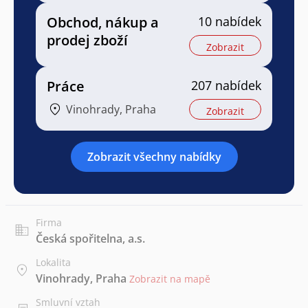
Obchod, nákup a
10 nabídek
prodej zboží
Zobrazit
Práce
207 nabídek
Vinohrady, Praha
Zobrazit
Zobrazit všechny nabídky
Firma
Česká spořitelna, a.s.
Lokalita
Vinohrady, Praha
Zobrazit na mapě
Smluvní vztah