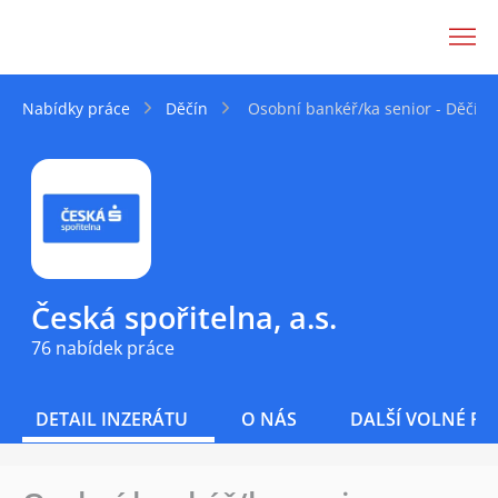
JenPráce.cz
Nabídky práce
Děčín
Osobní bankéř/ka senior - Děčín
Česká spořitelna, a.s.
76 nabídek práce
DETAIL INZERÁTU
O NÁS
DALŠÍ VOLNÉ PO