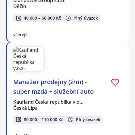
ManpowerGroup s.r.o.
Děčín
40 000 – 60 000 Kč
Plný úvazek
včerejší
Manažer prodejny (ž/m) -
super mzda + služební auto
Kaufland Česká republika v.o…
Česká Lípa
80 000 – 110 000 Kč
Plný úvazek