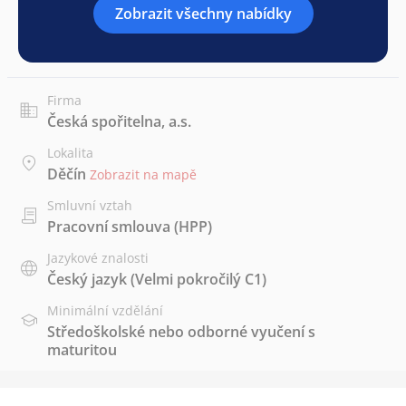
Zobrazit všechny nabídky
Firma
Česká spořitelna, a.s.
Lokalita
Děčín
Zobrazit na mapě
Smluvní vztah
Pracovní smlouva (HPP)
Jazykové znalosti
Český jazyk
(Velmi pokročilý C1)
Minimální vzdělání
Středoškolské nebo odborné vyučení s
maturitou