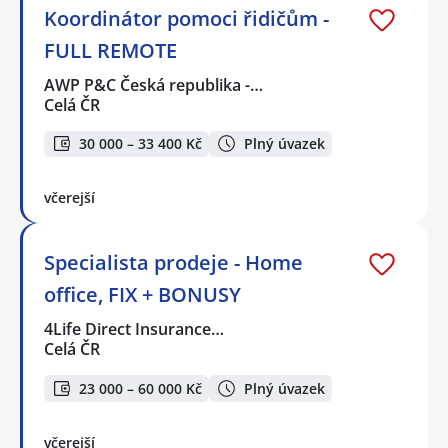
Koordinátor pomoci řidičům -
FULL REMOTE
AWP P&C Česká republika -…
Celá ČR
30 000 – 33 400 Kč
Plný úvazek
včerejší
Specialista prodeje - Home
office, FIX + BONUSY
4Life Direct Insurance…
Celá ČR
23 000 – 60 000 Kč
Plný úvazek
včerejší