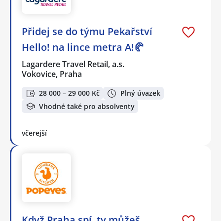
Přidej se do týmu Pekařství
Hello! na lince metra A!🥐
Lagardere Travel Retail, a.s.
Vokovice, Praha
28 000 – 29 000 Kč
Plný úvazek
Vhodné také pro absolventy
včerejší
Když Praha spí, ty můžeš