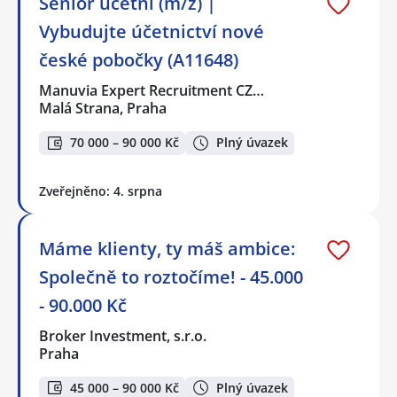
Senior účetní (m/ž) |
Vybudujte účetnictví nové
české pobočky (A11648)
Manuvia Expert Recruitment CZ…
Malá Strana, Praha
70 000 – 90 000 Kč
Plný úvazek
Zveřejněno: 4. srpna
Máme klienty, ty máš ambice:
Společně to roztočíme! - 45.000
- 90.000 Kč
Broker Investment, s.r.o.
Praha
45 000 – 90 000 Kč
Plný úvazek