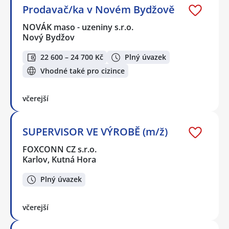
Prodavač/ka v Novém Bydžově
NOVÁK maso - uzeniny s.r.o.
Nový Bydžov
22 600 – 24 700 Kč
Plný úvazek
Vhodné také pro cizince
včerejší
SUPERVISOR VE VÝROBĚ (m/ž)
FOXCONN CZ s.r.o.
Karlov, Kutná Hora
Plný úvazek
včerejší