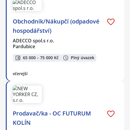
Obchodník/Nákupčí (odpadové
hospodářství)
ADECCO spol.s r.o.
Pardubice
65 000 – 75 000 Kč
Plný úvazek
včerejší
Prodavač/ka - OC FUTURUM
KOLÍN