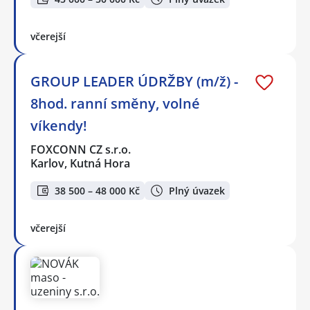
včerejší
GROUP LEADER ÚDRŽBY (m/ž) -
8hod. ranní směny, volné
víkendy!
FOXCONN CZ s.r.o.
Karlov, Kutná Hora
38 500 – 48 000 Kč
Plný úvazek
včerejší