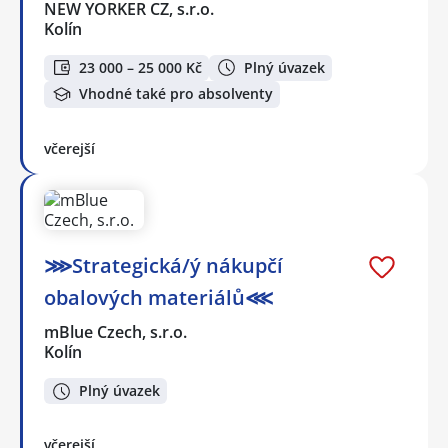
NEW YORKER CZ, s.r.o.
Kolín
23 000 – 25 000 Kč
Plný úvazek
Vhodné také pro absolventy
včerejší
⋙Strategická/ý nákupčí
obalových materiálů⋘
mBlue Czech, s.r.o.
Kolín
Plný úvazek
včerejší