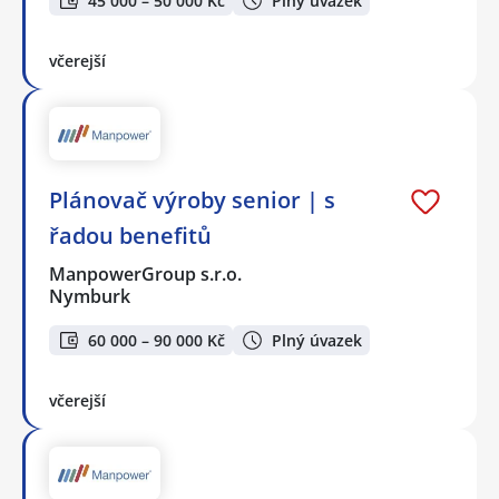
45 000 – 50 000 Kč
Plný úvazek
včerejší
Plánovač výroby senior | s
řadou benefitů
ManpowerGroup s.r.o.
Nymburk
60 000 – 90 000 Kč
Plný úvazek
včerejší