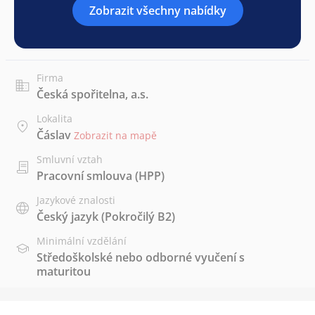
Zobrazit všechny nabídky
Firma
Česká spořitelna, a.s.
Lokalita
Čáslav
Zobrazit na mapě
Smluvní vztah
Pracovní smlouva (HPP)
Jazykové znalosti
Český jazyk
(Pokročilý B2)
Minimální vzdělání
Středoškolské nebo odborné vyučení s
maturitou