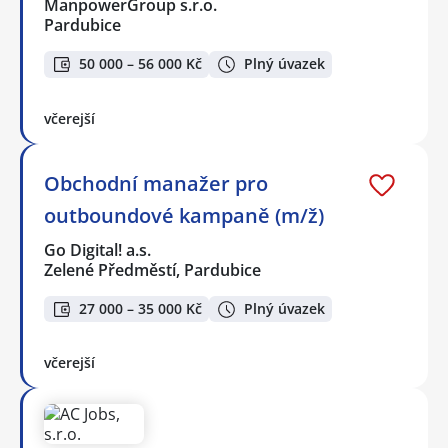
ManpowerGroup s.r.o.
Pardubice
50 000 – 56 000 Kč
Plný úvazek
včerejší
Obchodní manažer pro
outboundové kampaně (m/ž)
Go Digital! a.s.
Zelené Předměstí, Pardubice
27 000 – 35 000 Kč
Plný úvazek
včerejší