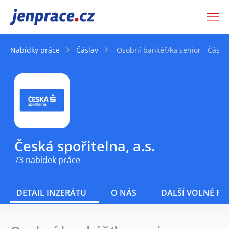
JenPráce.cz
Nabídky práce
Čáslav
Osobní bankéř/ka senior - Čásla
Česká spořitelna, a.s.
73 nabídek práce
DETAIL INZERÁTU
O NÁS
DALŠÍ VOLNÉ PO