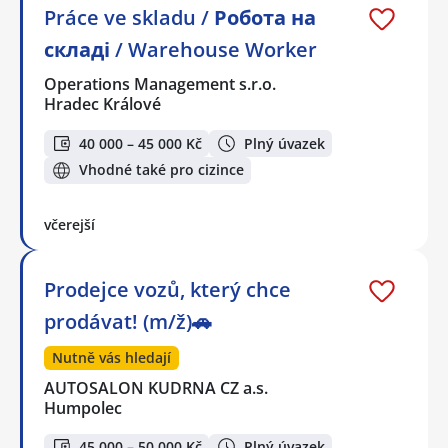
Práce ve skladu / Робота на
складі / Warehouse Worker
Operations Management s.r.o.
Hradec Králové
40 000 – 45 000 Kč
Plný úvazek
Vhodné také pro cizince
včerejší
Prodejce vozů, který chce
prodávat! (m/ž)🚗
Nutně vás hledají
AUTOSALON KUDRNA CZ a.s.
Humpolec
45 000 – 50 000 Kč
Plný úvazek