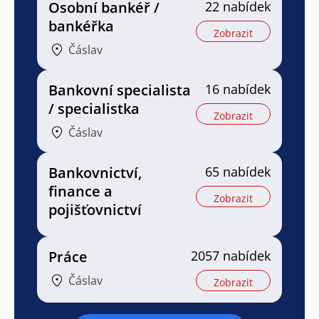
Osobní bankéř /
22 nabídek
bankéřka
Zobrazit
Čáslav
Bankovní specialista
16 nabídek
/ specialistka
Zobrazit
Čáslav
Bankovnictví,
65 nabídek
finance a
Zobrazit
pojišťovnictví
Práce
2057 nabídek
Čáslav
Zobrazit