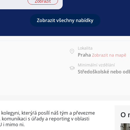
Zobrazit
Zobrazit všechny nabídky
Lokalita
Praha
Zobrazit na mapě
Minimální vzdělání
Středoškolské nebo od
kolegyni, který/á posílí náš tým a převezme
O 
komunikaci s úřady a reporting v oblasti
U i mimo ni.