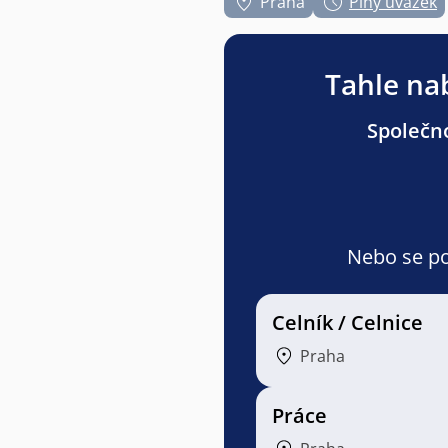
Praha
Plný úvazek
Tahle nab
Společno
Nebo se pod
Celník / Celnice
Praha
Práce