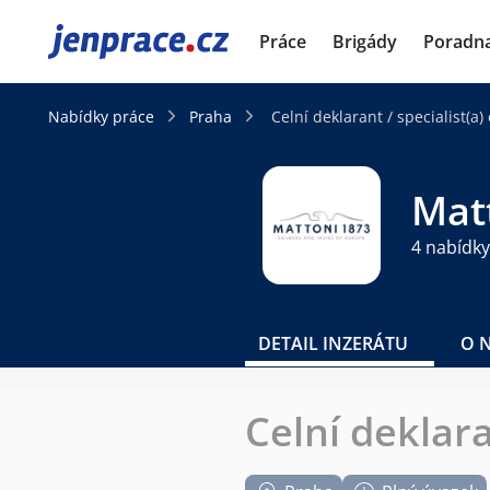
JenPráce.cz
Práce
Brigády
Poradn
Nabídky práce
Praha
Celní deklarant / specialist(a)
Matt
4 nabídky
DETAIL INZERÁTU
O 
Celní deklara