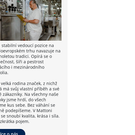
 stabilní vedoucí pozice na
doevropském trhu navazuje na
oletou tradici. Opírá se o
ečnost, šíři a pestrost
cího i mezinárodního
olia.
 velká rodina značek, z nichž
á má svůj vlastní příběh a své
é zákazníky. Na všechny naše
bky jsme hrdí, do všech
me kus sebe. Bez váhání se
ně podepíšeme. V Mattoni
se snoubí kvalita, krása i síla.
 zkrátka pojem.
íce o nás