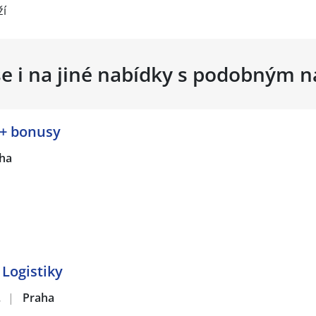
ží
se i na jiné nabídky s podobným 
 + bonusy
ha
Logistiky
.
|
Praha