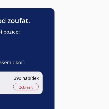
od zoufat.
í pozice:
vašem okolí:
390 nabídek
Zobrazit