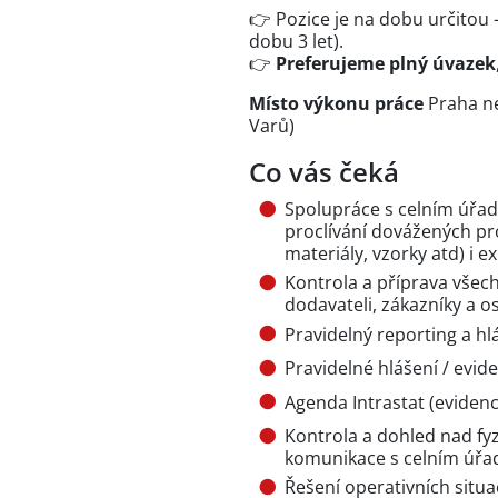
👉 Pozice je na dobu určitou
dobu 3 let).
👉
Preferujeme plný úvazek
Místo výkonu práce
Praha ne
Varů)
Co vás čeká
Spolupráce s celním úřad
proclívání dovážených pr
materiály, vzorky atd) i
Kontrola a příprava vše
dodavateli, zákazníky a o
Pravidelný reporting a hl
Pravidelné hlášení / evid
Agenda Intrastat (eviden
Kontrola a dohled nad fyz
komunikace s celním úř
Řešení operativních situa