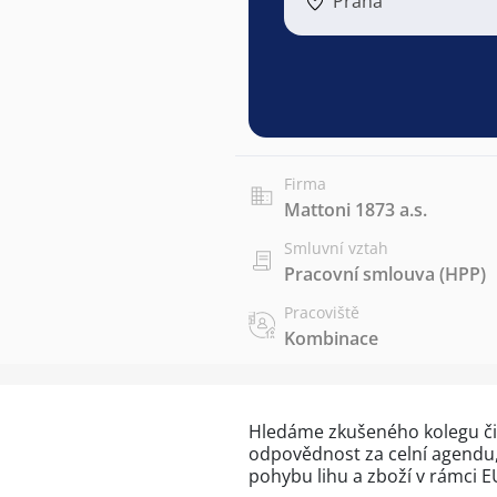
Praha
Firma
Mattoni 1873 a.s.
Smluvní vztah
Pracovní smlouva (HPP)
Pracoviště
Kombinace
Hledáme zkušeného kolegu či 
odpovědnost za celní agendu, 
pohybu lihu a zboží v rámci E