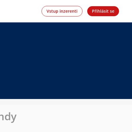
Vstup inzerenti
Přihlásit se
endy