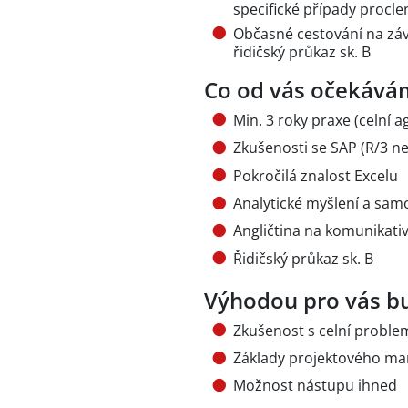
specifické případy procle
Občasné cestování na závo
řidičský průkaz sk. B
Co od vás očekává
Min. 3 roky praxe (celní 
Zkušenosti se SAP (R/3 n
Pokročilá znalost Excelu
Analytické myšlení a sam
Angličtina na komunikativ
Řidičský průkaz sk. B
Výhodou pro vás b
Zkušenost s celní problem
Základy projektového m
Možnost nástupu ihned