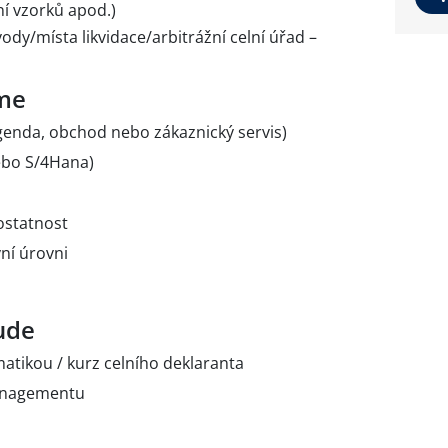
ní vzorků apod.)
dy/místa likvidace/arbitrážní celní úřad –
me
agenda, obchod nebo zákaznický servis)
ebo S/4Hana)
ostatnost
ní úrovni
ude
atikou / kurz celního deklaranta
anagementu