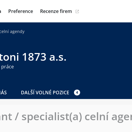
a
Preference
Recenze firem
 celní agendy
oni 1873 a.s.
 práce
NÁS
DALŠÍ VOLNÉ POZICE
4
nt / specialist(a) celní ag