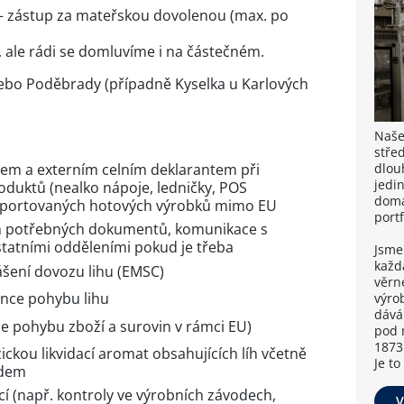
 – zástup za mateřskou dovolenou (max. po
, ale rádi se domluvíme i na částečném.
bo Poděbrady (případně Kyselka u Karlových
Naše
stře
dlouh
em a externím celním deklarantem při
jedin
oduktů (nealko nápoje, ledničky, POS
domá
 exportovaných hotových výrobků mimo EU
portf
ch potřebných dokumentů, komunikace s
statními odděleními pokud je třeba
Jsme
každ
ášení dovozu lihu (EMSC)
věrn
ence pohybu lihu
výro
dává
ce pohybu zboží a surovin v rámci EU)
pod 
1873 
ickou likvidací aromat obsahujících líh včetně
Je to
adem
cí (např. kontroly ve výrobních závodech,
V