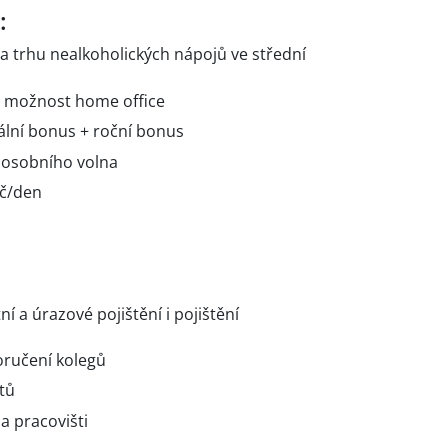
:
na trhu nealkoholických nápojů ve střední
 a možnost home office
ální bonus + roční bonus
 osobního volna
Kč/den
tní a úrazové pojištění i pojištění
oručení kolegů
tů
 pracovišti