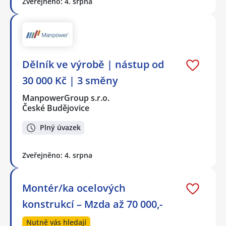
Zveřejněno: 4. srpna
Dělník ve výrobě | nástup od
30 000 Kč | 3 směny
ManpowerGroup s.r.o.
České Budějovice
Plný úvazek
Zveřejněno: 4. srpna
Montér/ka ocelových
konstrukcí – Mzda až 70 000,-
Nutně vás hledají