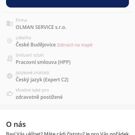
Firma
OLMAN SERVICE s.r.o.
Lokalita
České Budějovice
Zobrazit na mapě
Smluvní vztah
Pracovní smlouva (HPP)
Jazykové znalosti
Český jazyk
(Expert C2)
Vhodné také pro
zdravotně postižené
O nás
Baví Vás uklízet? Máte rádi čistotu? Je pro Vás pořádek