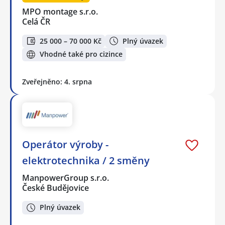
MPO montage s.r.o.
Celá ČR
25 000 – 70 000 Kč
Plný úvazek
Vhodné také pro cizince
Zveřejněno: 4. srpna
Operátor výroby -
elektrotechnika / 2 směny
ManpowerGroup s.r.o.
České Budějovice
Plný úvazek