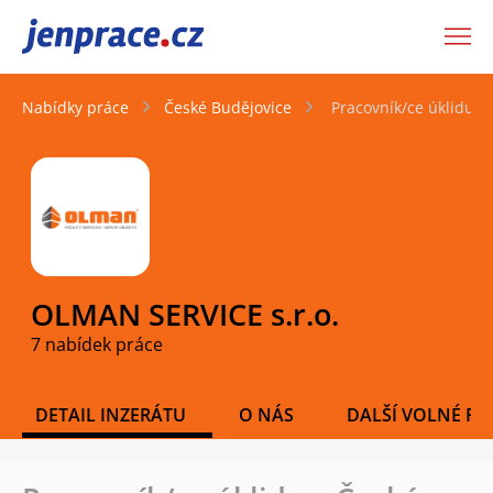
JenPráce.cz
Nabídky práce
České Budějovice
Pracovník/ce úklidu –
OLMAN SERVICE s.r.o.
7 nabídek práce
DETAIL INZERÁTU
O NÁS
DALŠÍ VOLNÉ PO