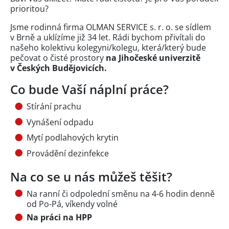
prioritou?
Jsme rodinná firma OLMAN SERVICE s. r. o. se sídlem
v Brně a uklízíme již 34 let. Rádi bychom přivítali do
našeho kolektivu kolegyni/kolegu, která/který bude
pečovat o čisté prostory
na Jihočeské univerzitě
v Českých Budějovicích.
Co bude Vaší náplní práce?
Stírání prachu
Vynášení odpadu
Mytí podlahových krytin
Provádění dezinfekce
Na co se u nás můžeš těšit?
Na ranní či odpolední směnu na 4-6 hodin denně
od Po-Pá, víkendy volné
Na práci na HPP