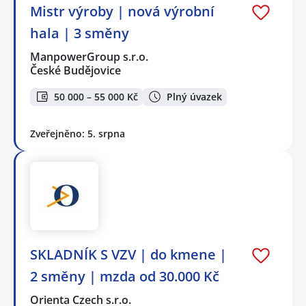
Mistr výroby | nová výrobní
hala | 3 směny
ManpowerGroup s.r.o.
České Budějovice
50 000 – 55 000 Kč
Plný úvazek
Zveřejněno: 5. srpna
SKLADNÍK S VZV | do kmene |
2 směny | mzda od 30.000 Kč
Orienta Czech s.r.o.