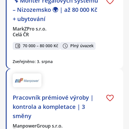
🔧 Montér regálových systémů
– Nizozemsko 🌍 | až 80 000 Kč
+ ubytování
MarkZPro s.r.o.
Celá ČR
70 000 – 80 000 Kč
Plný úvazek
Zveřejněno: 3. srpna
Pracovník prémiové výroby |
kontrola a kompletace | 3
směny
ManpowerGroup s.r.o.