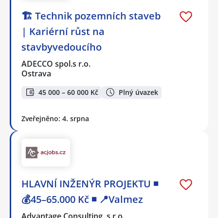
🏗️ Technik pozemních staveb
| Kariérní růst na
stavbyvedoucího
ADECCO spol.s r.o.
Ostrava
45 000 – 60 000 Kč
Plný úvazek
Zveřejněno: 4. srpna
HLAVNÍ INŽENÝR PROJEKTU ◾
💰45–65.000 Kč ◾ 📍Valmez
Advantage Consulting, s.r.o.