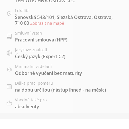
TEPLOTECHNA Ostrava a.s.
Lokalita
Šenovská 543/101, Slezská Ostrava, Ostrava,
710 00
Zobrazit na mapě
Smluvní vztah
Pracovní smlouva (HPP)
Jazykové znalosti
Český jazyk
(Expert C2)
Minimální vzdělání
Odborné vyučení bez maturity
Délka prac. poměru
na dobu určitou (nástup ihned - na měsíc)
Vhodné také pro
absolventy