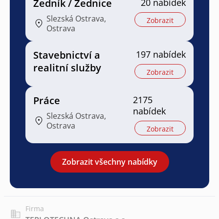
Zedník / Zednice
20 nabídek
Slezská Ostrava,
Zobrazit
Ostrava
Stavebnictví a
197 nabídek
realitní služby
Zobrazit
Práce
2175
nabídek
Slezská Ostrava,
Ostrava
Zobrazit
Zobrazit všechny nabídky
Firma