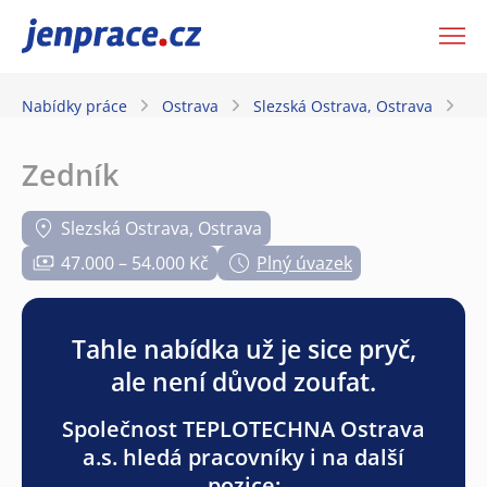
JenPráce.cz
Nabídky práce
Ostrava
Slezská Ostrava, Ostrava
Z
Zedník
Slezská Ostrava, Ostrava
47.000 – 54.000 Kč
Plný úvazek
Tahle nabídka už je sice pryč,
ale není důvod zoufat.
Společnost TEPLOTECHNA Ostrava
a.s. hledá pracovníky i na další
pozice: