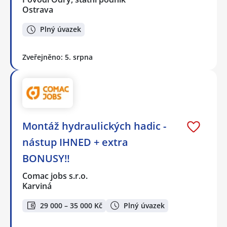
Ostrava
Plný úvazek
Zveřejněno: 5. srpna
Montáž hydraulických hadic -
nástup IHNED + extra
BONUSY‼️
Comac jobs s.r.o.
Karviná
29 000 – 35 000 Kč
Plný úvazek