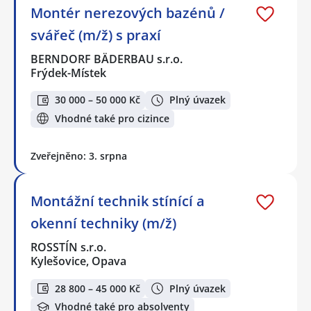
Montér nerezových bazénů /
svářeč (m/ž) s praxí
BERNDORF BÄDERBAU s.r.o.
Frýdek-Místek
30 000 – 50 000 Kč
Plný úvazek
Vhodné také pro cizince
Zveřejněno: 3. srpna
Montážní technik stínící a
okenní techniky (m/ž)
ROSSTÍN s.r.o.
Kylešovice, Opava
28 800 – 45 000 Kč
Plný úvazek
Vhodné také pro absolventy