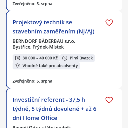
Zveřejněno: 5. srpna
Projektový technik se
stavebním zaměřením (NJ/AJ)
BERNDORF BÄDERBAU s.r.o.
Bystřice, Frýdek-Místek
30 000 – 40 000 Kč
Plný úvazek
Vhodné také pro absolventy
Zveřejněno: 5. srpna
Investiční referent - 37,5 h
týdně, 5 týdnů dovolené + až 6
dní Home Office
Povodí Odry, státní podnik