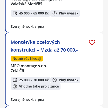
Valašské Meziříčí
45 000 – 65 000 Kč
Plný úvazek
Zveřejněno: 4. srpna
Montér/ka ocelových
konstrukcí – Mzda až 70 000,-
Nutně vás hledají
MPO montage s.r.o.
Celá ČR
25 000 – 70 000 Kč
Plný úvazek
Vhodné také pro cizince
Zveřejněno: 4. srpna