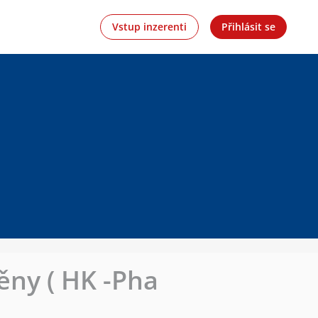
Vstup inzerenti
Přihlásit se
měny ( HK -Pha