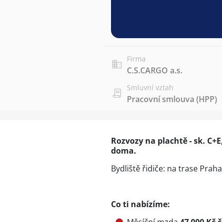
Firma
C.S.CARGO a.s.
Smluvní vztah
Pracovní smlouva (HPP)
Rozvozy na plachtě - sk. C+E
doma.
Bydliště řidiče: na trase Praha
Co ti nabízíme: