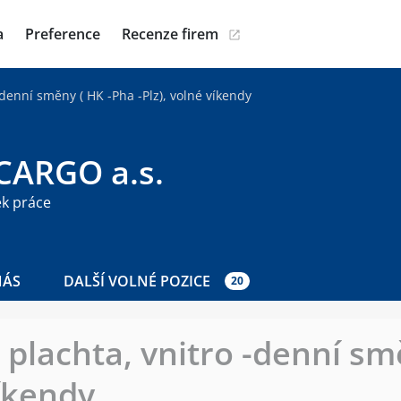
a
Preference
Recenze firem
 -denní směny ( HK -Pha -Plz), volné víkendy
.CARGO a.s.
ek práce
NÁS
DALŠÍ VOLNÉ POZICE
20
, plachta, vnitro -denní s
víkendy