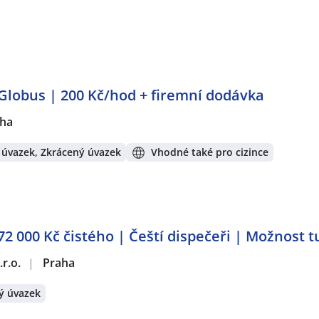
Globus | 200 Kč/hod + firemní dodávka
ha
 úvazek, Zkrácený úvazek
Vhodné také pro cizince
2 000 Kč čistého | Čeští dispečeři | Možnost 
r.o.
|
Praha
ý úvazek