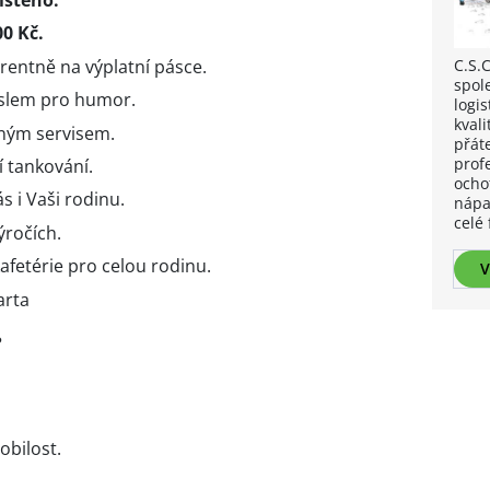
istého.
00 Kč.
C.S.
rentně na výplatní pásce.
spol
yslem pro humor.
logis
kvali
lným servisem.
přát
prof
í tankování.
ocho
 i Vaši rodinu.
nápa
celé 
ročích.
kafetérie pro celou rodinu.
V
arta
?
obilost.