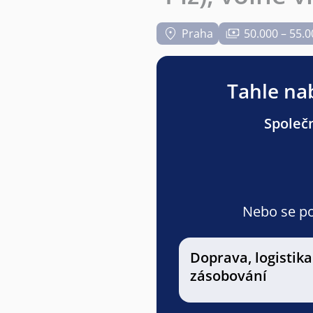
Praha
50.000 – 55.0
Tahle nab
Společn
Nebo se pod
Doprava, logistika
zásobování