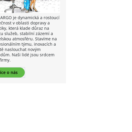
CARGO je dynamická a rostoucí
ečnost v oblasti dopravy a
tiky, která klade důraz na
tu služeb, stabilní zázemí a
elskou atmosféru. Stavíme na
esionálním týmu, inovacích a
tě naslouchat novým
dům. Naši lidé jsou srdcem
firmy.
íce o nás