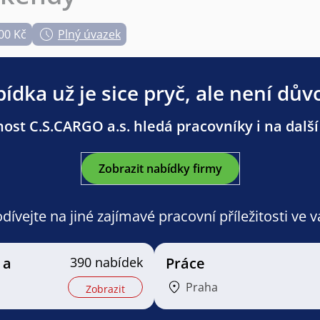
00 Kč
Plný úvazek
ídka už je sice pryč, ale není dův
ost C.S.CARGO a.s. hledá pracovníky i na další
Zobrazit nabídky firmy
ívejte na jiné zajímavé pracovní příležitosti ve 
 a
390 nabídek
Práce
Praha
Zobrazit