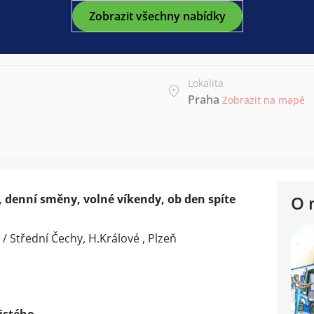
Zobrazit všechny nabídky
Lokalita
Praha
Zobrazit na mapě
, denní směny, volné víkendy, ob den spíte
O 
 / Střední Čechy, H.Králové , Plzeň