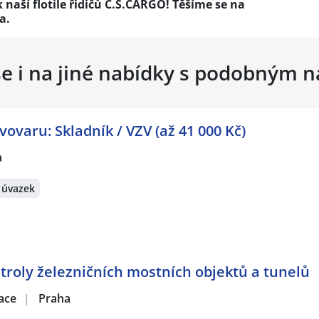
k naší flotile řidičů C.S.CARGO! Těšíme se na
a.
se i na jiné nabídky s podobným 
ovaru: Skladník / VZV (až 41 000 Kč)
a
 úvazek
ntroly železničních mostních objektů a tunelů
zace
|
Praha