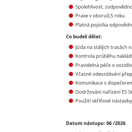
Spolehlivost, zodpovědno
Praxe v oboru0,5 roku.
Platná pojistka odpovědn
Co budeš dělat:
Jízda na stálých trasách n
Kontrola průběhu nakládk
Pravidelná péče o vozidl
Včasné odevzdávání pře
Komunikace s dispečerem
Dodržování nařízení ES 5
Použití skříňové nástavby
Datum nástupu: 06 /2026