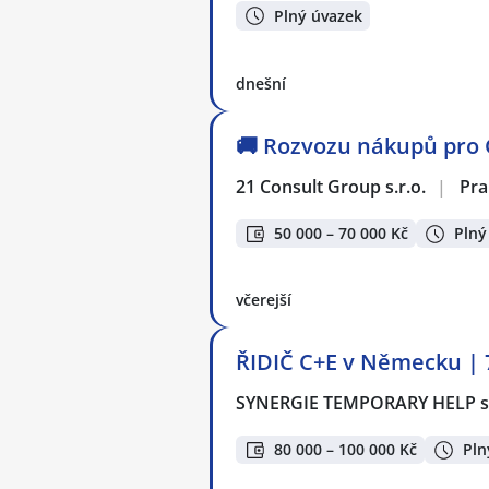
Plný úvazek
dnešní
🚚 Rozvozu nákupů pro 
21 Consult Group s.r.o.
|
Pra
50 000 – 70 000 Kč
Plný
včerejší
ŘIDIČ C+E v Německu | 7
SYNERGIE TEMPORARY HELP s.
80 000 – 100 000 Kč
Pln