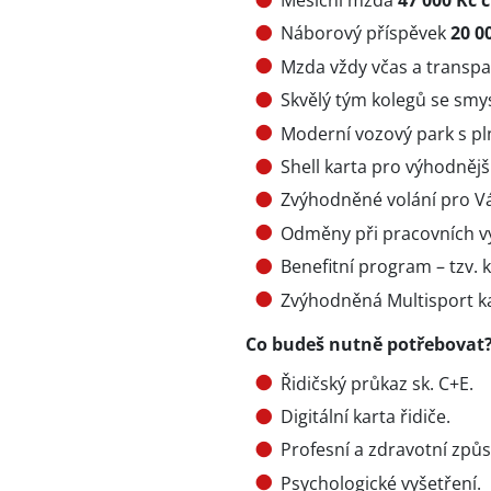
Měsíční mzda
47 000 Kč č
Náborový příspěvek
20 0
Mzda vždy včas a transpa
Skvělý tým kolegů se sm
Moderní vozový park s p
Shell karta pro výhodnějš
Zvýhodněné volání pro Vás
Odměny při pracovních vý
Benefitní program – tzv. 
Zvýhodněná Multisport k
Co budeš nutně potřebovat
Řidičský průkaz sk. C+E.
Digitální karta řidiče.
Profesní a zdravotní způs
Psychologické vyšetření.