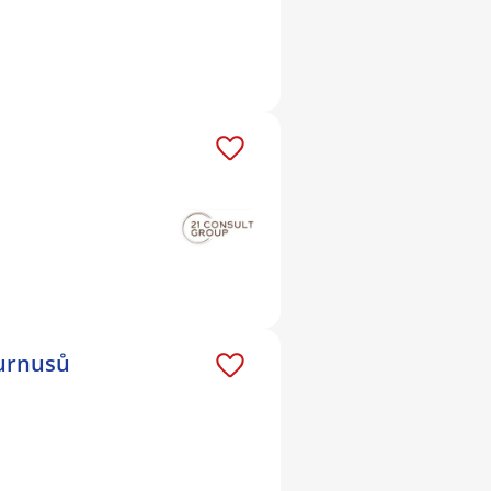
turnusů