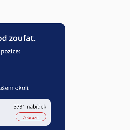
od zoufat.
 pozice:
vašem okolí:
3731 nabídek
Zobrazit