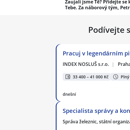
Zaujali jsme Tě? Přidejte se 
Tebe. Za náborový tým, Petr
Podívejte 
Pracuj v legendárním piv
INDEX NOSLUŠ s.r.o.
|
Prah
33 400 – 41 000 Kč
Plný
dnešní
Specialista správy a ko
Správa železnic, státní organi