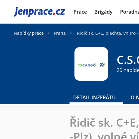
JenPráce.cz
Práce
Brigády
Poradn
Nabídky práce
Praha
Řidič sk. C+E, plachta, vnitro
C.S
20 nabíd
DETAIL INZERÁTU
O 
Řidič sk. C+E
-Plz), volné 