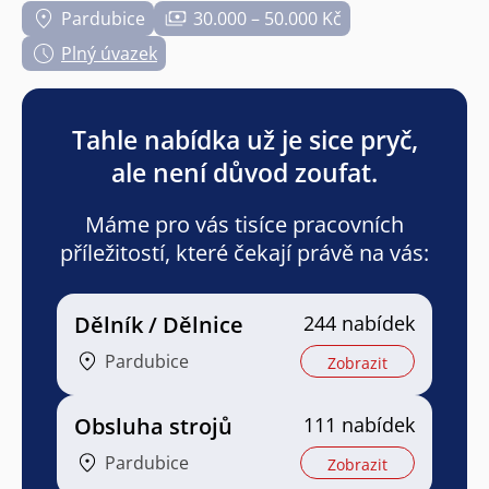
Pardubice
30.000 – 50.000 Kč
Plný úvazek
Tahle nabídka už je sice pryč,
ale není důvod zoufat.
Máme pro vás tisíce pracovních
příležitostí, které čekají právě na vás:
Dělník / Dělnice
244 nabídek
Pardubice
Zobrazit
Obsluha strojů
111 nabídek
Pardubice
Zobrazit