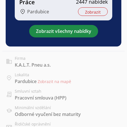
Práce
2447 nabídek
Pardubice
Zobrazit
Zobrazit všechny nabídky
Firma
K.A.L.T. Pneu a.s.
Lokalita
Pardubice
Zobrazit na mapě
Smluvní vztah
Pracovní smlouva (HPP)
Minimální vzdělání
Odborné vyučení bez maturity
Řidičské oprávnění