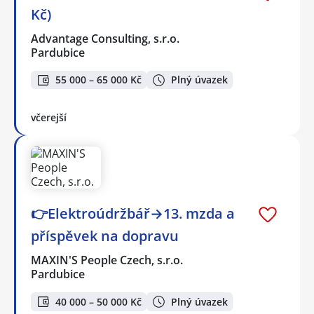
Kč)
Advantage Consulting, s.r.o.
Pardubice
55 000 – 65 000 Kč
Plný úvazek
včerejší
👉Elektroúdržbář→13. mzda a
příspěvek na dopravu
MAXIN'S People Czech, s.r.o.
Pardubice
40 000 – 50 000 Kč
Plný úvazek