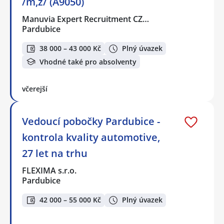
/m,ž/ (A9050)
Manuvia Expert Recruitment CZ…
Pardubice
38 000 – 43 000 Kč
Plný úvazek
Vhodné také pro absolventy
včerejší
Vedoucí pobočky Pardubice -
kontrola kvality automotive,
27 let na trhu
FLEXIMA s.r.o.
Pardubice
42 000 – 55 000 Kč
Plný úvazek