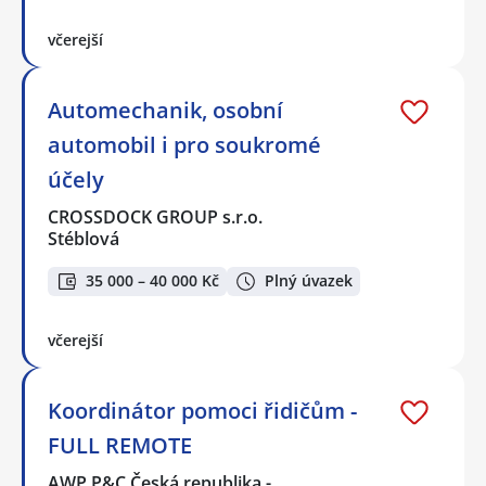
včerejší
Automechanik, osobní
automobil i pro soukromé
účely
CROSSDOCK GROUP s.r.o.
Stéblová
35 000 – 40 000 Kč
Plný úvazek
včerejší
Koordinátor pomoci řidičům -
FULL REMOTE
AWP P&C Česká republika -…