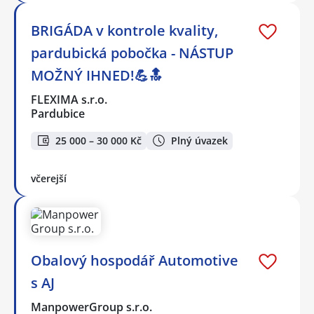
BRIGÁDA v kontrole kvality,
pardubická pobočka - NÁSTUP
MOŽNÝ IHNED!💪🔝
FLEXIMA s.r.o.
Pardubice
25 000 – 30 000 Kč
Plný úvazek
včerejší
Obalový hospodář Automotive
s AJ
ManpowerGroup s.r.o.