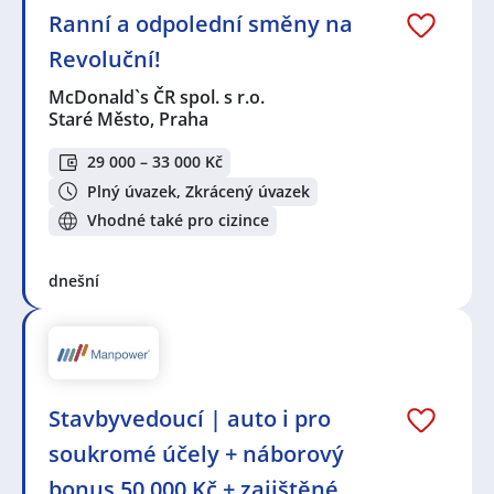
Ranní a odpolední směny na
Revoluční!
McDonald`s ČR spol. s r.o.
Staré Město, Praha
29 000 – 33 000 Kč
Plný úvazek, Zkrácený úvazek
Vhodné také pro cizince
dnešní
Stavbyvedoucí | auto i pro
soukromé účely + náborový
bonus 50 000 Kč + zajištěné