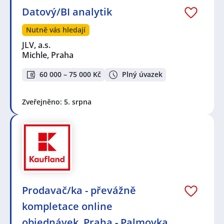
Datový/BI analytik
Nutně vás hledají
JLV, a.s.
Michle, Praha
60 000 – 75 000 Kč
Plný úvazek
Zveřejněno: 5. srpna
Prodavač/ka - převážně
kompletace online
objednávek, Praha - Palmovka