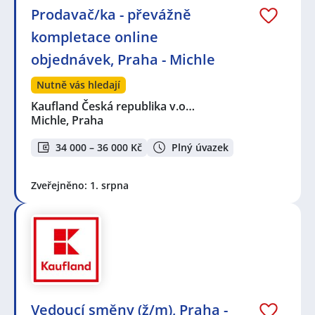
Prodavač/ka - převážně
kompletace online
objednávek, Praha - Michle
Nutně vás hledají
Kaufland Česká republika v.o…
Michle, Praha
34 000 – 36 000 Kč
Plný úvazek
Zveřejněno: 1. srpna
Vedoucí směny (ž/m), Praha -