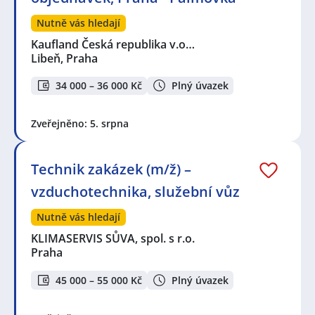
Nutně vás hledají
Kaufland Česká republika v.o…
Libeň, Praha
34 000 – 36 000 Kč
Plný úvazek
Zveřejněno: 5. srpna
Technik zakázek (m/ž) –
vzduchotechnika, služební vůz
Nutně vás hledají
KLIMASERVIS SŮVA, spol. s r.o.
Praha
45 000 – 55 000 Kč
Plný úvazek