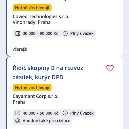
Nutně vás hledají
Coweo Technologies s.r.o.
Vinohrady, Praha
30 000 – 90 000 Kč
Plný úvazek
včerejší
Řidič skupiny B na rozvoz
zásilek, kurýr DPD
Nutně vás hledají
Cayamant Corp s.r.o.
Praha
40 000 – 50 000 Kč
Plný úvazek
Vhodné také pro cizince