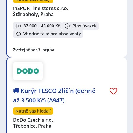
inSPORTline stores s.r.o.
Štěrboholy, Praha
37 000 – 45 000 Kč
Plný úvazek
Vhodné také pro absolventy
Zveřejněno: 3. srpna
🚚 Kurýr TESCO Zličín (denně
až 3.500 Kč) (A947)
Nutně vás hledají
DoDo Czech s.r.o.
Třebonice, Praha