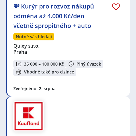
💸 Kurýr pro rozvoz nákupů -
odměna až 4.000 Kč/den
včetně spropitného + auto
Nutně vás hledají
Quixy s.r.o.
Praha
35 000 – 100 000 Kč
Plný úvazek
Vhodné také pro cizince
Zveřejněno: 2. srpna