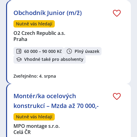
Obchodník Junior (m/ž)
Nutně vás hledají
O2 Czech Republic a.s.
Praha
60 000 – 90 000 Kč
Plný úvazek
Vhodné také pro absolventy
Zveřejněno: 4. srpna
Montér/ka ocelových
konstrukcí – Mzda až 70 000,-
Nutně vás hledají
MPO montage s.r.o.
Celá ČR