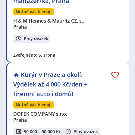
manažer/ka, Praha
Nutně vás hledají
H & M Hennes & Mauritz CZ, s…
Praha
Plný úvazek
Zveřejněno: 5. srpna
🔥 Kurýr v Praze a okolí:
Výdělek až 4 000 Kč/den +
firemní auto i domů!
Nutně vás hledají
DOFEK COMPANY s.r.o.
Praha
50 000 – 90 000 Kč
Plný úvazek