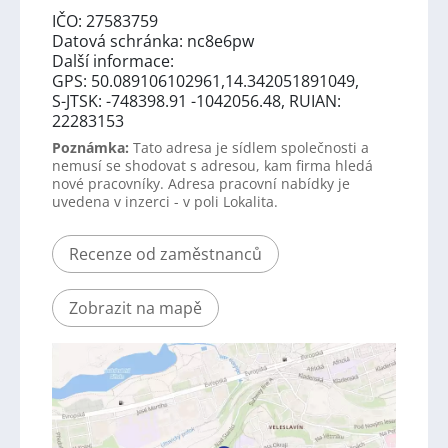
IČO: 27583759
Datová schránka: nc8e6pw
Další informace:
GPS: 50.089106102961,14.342051891049,
S-JTSK: -748398.91 -1042056.48, RUIAN:
22283153
Poznámka:
Tato adresa je sídlem společnosti a
nemusí se shodovat s adresou, kam firma hledá
nové pracovníky. Adresa pracovní nabídky je
uvedena v inzerci - v poli Lokalita.
Recenze od zaměstnanců
Zobrazit na mapě