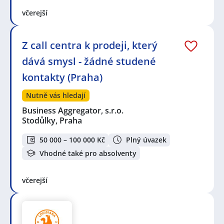
včerejší
Z call centra k prodeji, který
dává smysl - žádné studené
kontakty (Praha)
Nutně vás hledají
Business Aggregator, s.r.o.
Stodůlky, Praha
50 000 – 100 000 Kč
Plný úvazek
Vhodné také pro absolventy
včerejší