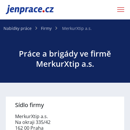
JenPráce.cz
Nabídky práce
Firmy
MerkurXtip a.s.
Práce a brigády ve firmě
MerkurXtip a.s.
Sídlo firmy
MerkurXtip a.s.
Na okraji 335/42
162 00 Praha