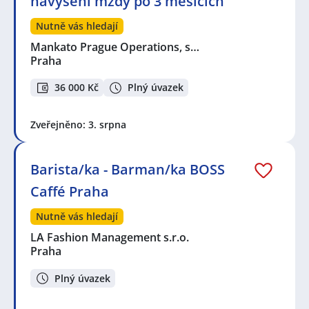
navýšení mzdy po 3 měsících
Nutně vás hledají
Mankato Prague Operations, s…
Praha
36 000 Kč
Plný úvazek
Zveřejněno: 3. srpna
Barista/ka - Barman/ka BOSS
Caffé Praha
Nutně vás hledají
LA Fashion Management s.r.o.
Praha
Plný úvazek