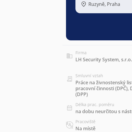
Ruzyně, Praha
Firma
LH Security System, s.r.o.
Smluvní vztah
Práce na živnostenský lis
pracovní činnosti (DPČ)
,
(DPP)
Délka prac. poměru
na dobu neurčitou s ná
Pracoviště
Na místě