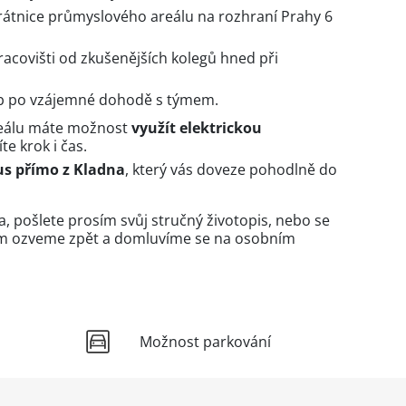
rátnice průmyslového areálu na rozhraní Prahy 6
acovišti od zkušenějších kolegů hned při
b po vzájemné dohodě s týmem.
reálu máte možnost
využít elektrickou
íte krok i čas.
s přímo z Kladna
, který vás doveze pohodlně do
a, pošlete prosím svůj stručný životopis, nebo se
vám ozveme zpět a domluvíme se na osobním
Možnost parkování