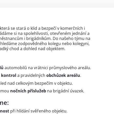
terá se stará o klid a bezpečí v komerčních i
ádáme si na spolehlivosti, otevřeném jednání a
městnancům i brigádníkům. Do našeho týmu na
u hledáme zodpovědného kolegu nebo kolegyni,
ladký chod a dohled nad objektem.
dů
automobilů na vrátnici průmyslového areálu.
kontrol
a pravidelných
obchůzek areálu
.
led nad celkovým bezpečím v objektu.
ormou
nočních příslužeb
na brigádní úvazek.
me:
dnost
při hlídání svěřeného objektu.