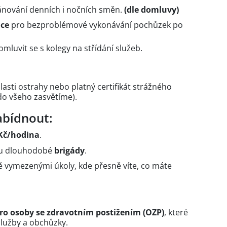
ánování denních i nočních směn.
(dle domluvy)
ice
pro bezproblémové vykonávání pochůzek po
mluvit se s kolegy na střídání služeb.
asti ostrahy nebo platný certifikát strážného
do všeho zasvětíme).
bídnout:
Kč/hodina
.
mou dlouhodobé
brigády
.
ně vymezenými úkoly, kde přesně víte, co máte
ro osoby se zdravotním postižením (OZP)
, které
lužby a obchůzky.