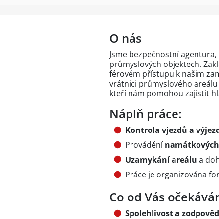
O nás
Jsme bezpečnostní agentura, k
průmyslových objektech. Zakl
férovém přístupu k našim za
vrátnici průmyslového areál
kteří nám pomohou zajistit h
Náplň práce:
Kontrola vjezdů a výjez
Provádění
namátkových 
Uzamykání areálu
a doh
Práce je organizována f
Co od Vás očekává
Spolehlivost a zodpově