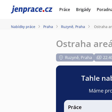
JenPráce.cz
Práce
Brigády
Poradn
Nabídky práce
Praha
Ruzyně, Praha
Ostraha are
Ostraha areál
Ruzyně, Praha
22.4
Tahle nab
Máme pro v
Práce