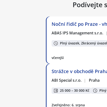
Podívejte 
Noční řidič po Praze - 
ABAS IPS Management s.r.o.
Plný úvazek, Zkrácený úvaze
včerejší
Strážce v obchodě Praha
ABI Special s.r.o.
|
Praha
25 000 – 30 000 Kč
Plný
Zveřejněno: 6. srpna