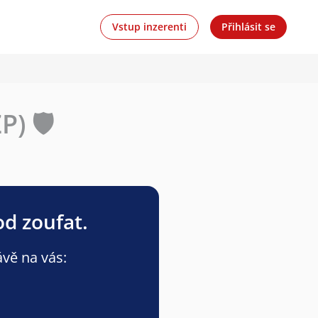
Vstup inzerenti
Přihlásit se
) 🛡️
od zoufat.
ávě na vás: