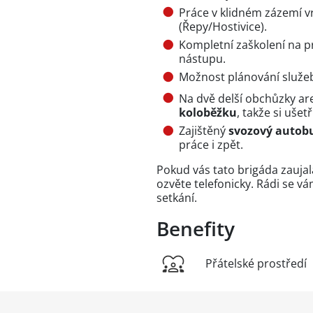
Práce v klidném zázemí v
(Řepy/Hostivice).
Kompletní zaškolení na pr
nástupu.
Možnost plánování služe
Na dvě delší obchůzky a
koloběžku
, takže si ušetř
Zajištěný
svozový autobu
práce i zpět.
Pokud vás tato brigáda zaujal
ozvěte telefonicky. Rádi se 
setkání.
Benefity
Přátelské prostředí