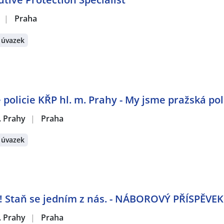
|
Praha
 úvazek
policie KŘP hl. m. Prahy - My jsme pražská poli
m. Prahy
|
Praha
 úvazek
! Staň se jedním z nás. - NÁBOROVÝ PŘÍSPĚVEK
m. Prahy
|
Praha