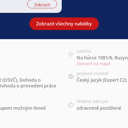
Zobrazit
Zobrazit všechny nabídky
Lokalita
Na hůrce 1081/6, Ruzyn
Zobrazit na mapě
Jazykové znalosti
t (OSVČ)
,
Dohoda o
Český jazyk
(Expert C2)
Dohoda o provedení práce
Vhodné také pro
stupem možným ihned
zdravotně postižené