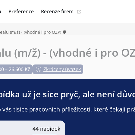
a
Preference
Recenze firem
álu (m/ž) - (vhodné i pro OZP) 🛡️
u (m/ž) - (vhodné i pro OZP
00 – 26.600 Kč
Zkrácený úvazek
ídka už je sice pryč, ale není dův
ás tisíce pracovních příležitostí, které čekají pr
44 nabídek