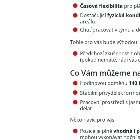
Časová flexibilita
pro pl
Dostačující
fyzická kond
areálu.
Chuť pracovat v týmu a do
Tohle pro vás bude výhodou
Předchozí zkušenost z obl
(pokud nemáte, rádi vás 
Co Vám můžeme na
Hodinovou odměnu
140 
Stabilní přivýdělek for
Pracovní prostředí s jas
dělat.
Něco navíc pro vás
Pozice je plně
vhodná i p
mohou vykonávat noční s