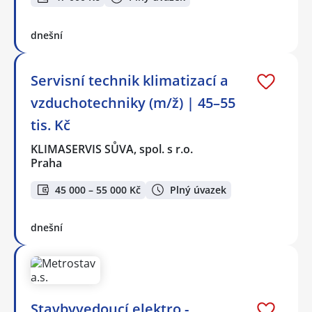
dnešní
Servisní technik klimatizací a
vzduchotechniky (m/ž) | 45–55
tis. Kč
KLIMASERVIS SŮVA, spol. s r.o.
Praha
45 000 – 55 000 Kč
Plný úvazek
dnešní
Stavbyvedoucí elektro -