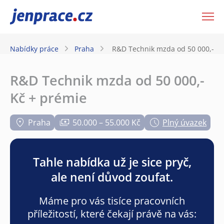
JenPráce.cz
Nabídky práce
Praha
R&D Technik mzda od 50 000,- Kč
R&D Technik mzda od 50 000,-
Kč + prémie
Praha
50.000 – 55.000 Kč
Plný úvazek
Tahle nabídka už je sice pryč,
ale není důvod zoufat.
Máme pro vás tisíce pracovních
příležitostí, které čekají právě na vás: