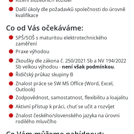
Řízení služebních vozidel
Další úkoly dle požadavků společnosti do úrovně
kvalifikace
Co od Vás očekáváme:
SPŠ/SOŠ s maturitou elektrotechnického
zaměření
Praxe výhodou
Zkoušky dle zákona č. 250/2021 Sb a NV 194/2022
Sb velkou výhodou -
není však podmínkou
.
Řidičský průkaz skupiny B
Znalost práce se SW MS Office (Word, Excel,
Outlook)
Zodpovědnost, samostatnost, flexibilitu a loajalitu
Aktivní přístup k práci, chuť se učit a rozvíjet
Znalost českého/slovenského jazyka na úrovni
rodilého mluvčího
Co Vám můžeme nabídnout: