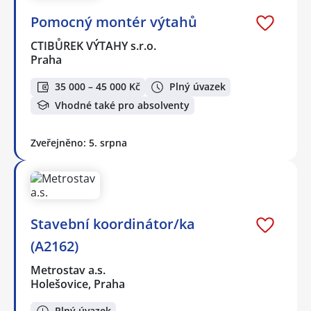
Pomocný montér výtahů
CTIBŮREK VÝTAHY s.r.o.
Praha
35 000 – 45 000 Kč
Plný úvazek
Vhodné také pro absolventy
Zveřejněno: 5. srpna
Stavební koordinátor/ka
(A2162)
Metrostav a.s.
Holešovice, Praha
Plný úvazek