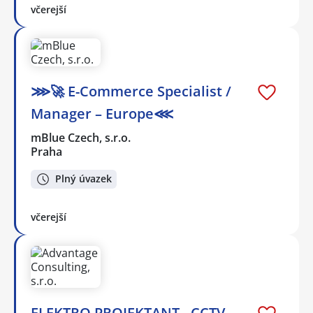
včerejší
⋙🚀 E-Commerce Specialist /
Manager – Europe⋘
mBlue Czech, s.r.o.
Praha
Plný úvazek
včerejší
ELEKTRO PROJEKTANT - CCTV,