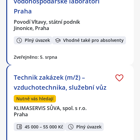
vodohospodářské laboratoři
Praha
Povodí Vltavy, státní podnik
Jinonice, Praha
Plný úvazek
Vhodné také pro absolventy
Zveřejněno: 5. srpna
Technik zakázek (m/ž) –
vzduchotechnika, služební vůz
Nutně vás hledají
KLIMASERVIS SŮVA, spol. s r.o.
Praha
45 000 – 55 000 Kč
Plný úvazek