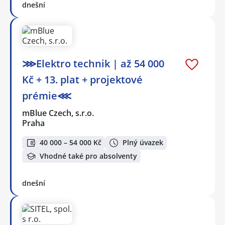
dnešní
⋙Elektro technik | až 54 000
Kč + 13. plat + projektové
prémie⋘
mBlue Czech, s.r.o.
Praha
40 000 – 54 000 Kč
Plný úvazek
Vhodné také pro absolventy
dnešní