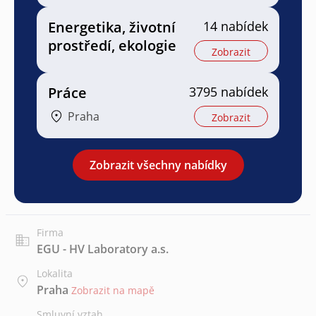
Energetika, životní
14 nabídek
prostředí, ekologie
Zobrazit
Práce
3795 nabídek
Praha
Zobrazit
Zobrazit všechny nabídky
Firma
EGU - HV Laboratory a.s.
Lokalita
Praha
Zobrazit na mapě
Smluvní vztah