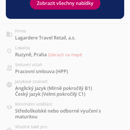
Zobrazit všechny nabídky
Firma
Lagardere Travel Retail, a.s.
Lokalita
Ruzyně, Praha
Zobrazit na mapě
Smluvní vztah
Pracovní smlouva (HPP)
Jazykové znalosti
Anglický jazyk
(Mírně pokročilý B1)
Český jazyk
(Velmi pokročilý C1)
Minimální vzdělání
Středoškolské nebo odborné vyučení s
maturitou
Vhodné také pro