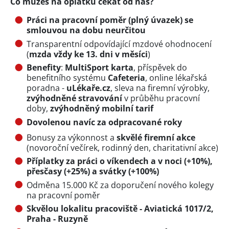
Co můžeš na oplátku čekat od nás?
Práci na pracovní poměr (plný úvazek) se
smlouvou na dobu neurčitou
Transparentní odpovídající mzdové ohodnocení
(
mzda vždy ke 13. dni v měsíci
)
Benefity
:
MultiSport karta
, příspěvek do
benefitního systému
Cafeteria
, online lékařská
poradna -
uLékaře.cz
, sleva na firemní výrobky,
zvýhodněné stravování
v průběhu pracovní
doby,
zvýhodněný mobilní tarif
Dovolenou navíc za odpracované roky
Bonusy za výkonnost a
skvělé firemní akce
(novoroční večírek, rodinný den, charitativní akce)
Příplatky za práci o víkendech a v noci (+10%),
přesčasy (+25%) a svátky (+100%)
Odměna 15.000 Kč za doporučení nového kolegy
na pracovní poměr
Skvělou lokalitu pracoviště - Aviatická 1017/2,
Praha - Ruzyně