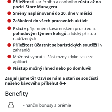
Příležitosti
kariérního a osobního
růstu až na
pozici Store Managera
Směny naplánované do 20. dne v měsíci
Zaškolení do všech pracovních aktivit
Práci
v příjemném kavárenském prostředí
s
pohodovým týmem kolegů
a lidský přístup
nadřízených
Příležitost účastnit se baristických soutěží
i v
zahraničí
Možnost vybrat si část mzdy kdykoliv skrze
aplikaci
Nástup možný ihned nebo po domluvě!
Zaujali jsme tě? Ozvi se nám a staň se součástí
našeho kávového příběhu! ☕✈️
Benefity
Finanční bonusy a prémie