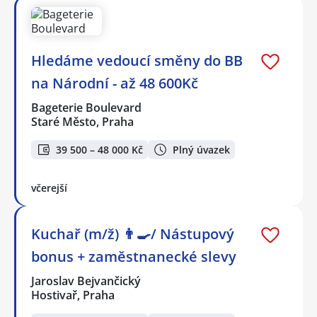
Hledáme vedoucí směny do BB
na Národní - až 48 600Kč
Bageterie Boulevard
Staré Město, Praha
39 500 – 48 000 Kč
Plný úvazek
včerejší
Kuchař (m/ž) 👨‍🍳/ Nástupový
bonus + zaměstnanecké slevy
Jaroslav Bejvančický
Hostivař, Praha