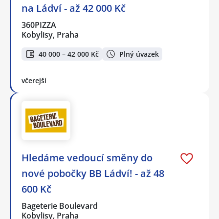
na Ládví - až 42 000 Kč
360PIZZA
Kobylisy, Praha
40 000 – 42 000 Kč
Plný úvazek
včerejší
Hledáme vedoucí směny do
nové pobočky BB Ládví! - až 48
600 Kč
Bageterie Boulevard
Kobylisy, Praha