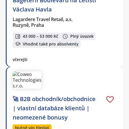
Bageterii Boulevard na Letišti
Václava Havla
Lagardere Travel Retail, a.s.
Ruzyně, Praha
43 000 – 53 000 Kč
Plný úvazek
Vhodné také pro absolventy
včerejší
🚀 B2B obchodník/obchodnice
| vlastní databáze klientů |
neomezené bonusy
Nutně vás hledají