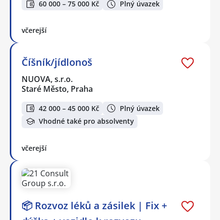
60 000 – 75 000 Kč
Plný úvazek
včerejší
Číšník/jídlonoš
NUOVA, s.r.o.
Staré Město, Praha
42 000 – 45 000 Kč
Plný úvazek
Vhodné také pro absolventy
včerejší
📦 Rozvoz léků a zásilek | Fix +