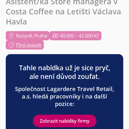
Asistent/ka Store managera v
Costa Coffee na Letišti Václava
Havla
Ruzyně, Praha
40.000 – 42.000 Kč
Plný úvazek
Tahle nabídka už je sice pryč,
ale není důvod zoufat.
Společnost Lagardere Travel Retail,
a.s. hledá pracovníky i na další
pozice:
Zobrazit nabídky firmy