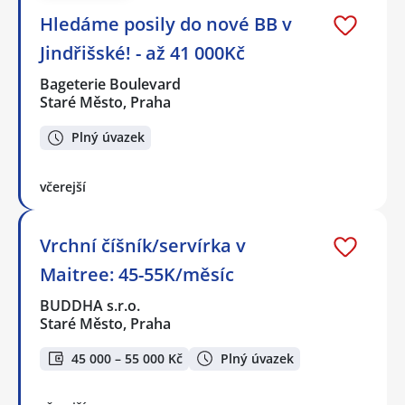
Hledáme posily do nové BB v
Jindřišské! - až 41 000Kč
Bageterie Boulevard
Staré Město, Praha
Plný úvazek
včerejší
Vrchní číšník/servírka v
Maitree: 45-55K/měsíc
BUDDHA s.r.o.
Staré Město, Praha
45 000 – 55 000 Kč
Plný úvazek