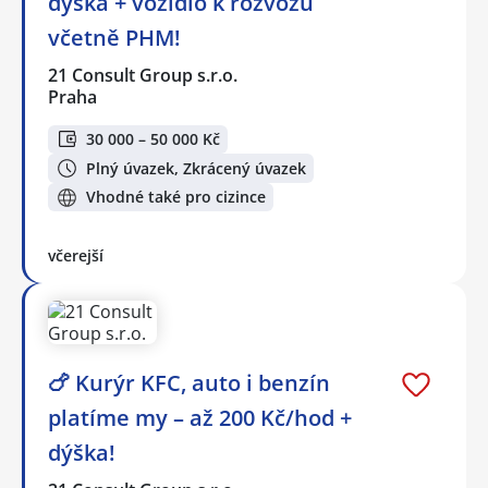
dýška + vozidlo k rozvozu
včetně PHM!
21 Consult Group s.r.o.
Praha
30 000 – 50 000 Kč
Plný úvazek, Zkrácený úvazek
Vhodné také pro cizince
včerejší
🍗 Kurýr KFC, auto i benzín
platíme my – až 200 Kč/hod +
dýška!