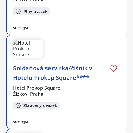
Plný úvazek
včerejší
Snídaňová servírka/číšník v
Hotelu Prokop Square****
Hotel Prokop Square
Žižkov, Praha
Zkrácený úvazek
včerejší