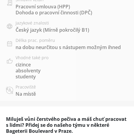
Pracovní smlouva (HPP)
Dohoda o pracovní činnosti (DPČ)
Jazykové znalosti
Český jazyk
(Mírně pokročilý B1)
Délka prac. poměru
na dobu neurčitou s nástupem možným ihned
Vhodné také pro
cizince
absolventy
studenty
Pracoviště
Na místě
Miluješ vůni čerstvého pečiva a máš chuť pracovat
s lidmi? Přidej se do našeho týmu v některé
Bageterii Boulevard v Praze.