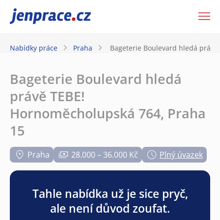
JenPráce.cz
Nabídky práce
Praha
Bageterie Boulevard hledá právě
Bageterie Boulevard hledá
právě TEBE!
Hornoměcholupská 764, Praha
15
Praha
28.000 – 36.000 Kč
Plný úvazek
Tahle nabídka už je sice pryč,
ale není důvod zoufat.