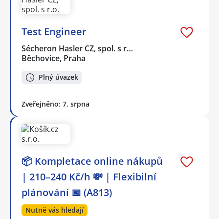
Test Engineer
Sécheron Hasler CZ, spol. s r…
Běchovice, Praha
Plný úvazek
Zveřejněno: 7. srpna
📦 Kompletace online nákupů
| 210–240 Kč/h 💸 | Flexibilní
plánování 📅 (A813)
Nutně vás hledají