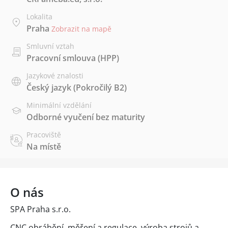
Lokalita
Praha
Zobrazit na mapě
Smluvní vztah
Pracovní smlouva (HPP)
Jazykové znalosti
Český jazyk
(Pokročilý B2)
Minimální vzdělání
Odborné vyučení bez maturity
Pracoviště
Na místě
O nás
SPA Praha s.r.o.
CNC obrábění, měření a regulace, výroba strojů a