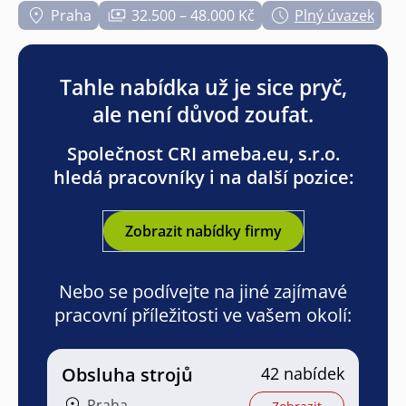
Praha
32.500 – 48.000 Kč
Plný úvazek
Tahle nabídka už je sice pryč,
ale není důvod zoufat.
Společnost CRI ameba.eu, s.r.o.
hledá pracovníky i na další pozice:
Zobrazit nabídky firmy
Nebo se podívejte na jiné zajímavé
pracovní příležitosti ve vašem okolí:
Obsluha strojů
42 nabídek
Praha