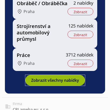
Obráběč / Obráběčka
2 nabídky
Praha
Zobrazit
Strojírenství a
125 nabídek
automobilový
Zobrazit
průmysl
Práce
3712 nabídek
Praha
Zobrazit
Zobrazit všechny nabídky
Firma
CRI ameba.eu, s.r.o.