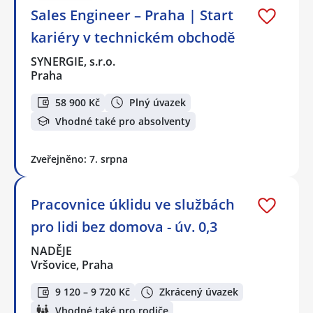
Sales Engineer – Praha | Start
kariéry v technickém obchodě
SYNERGIE, s.r.o.
Praha
58 900 Kč
Plný úvazek
Vhodné také pro absolventy
Zveřejněno: 7. srpna
Pracovnice úklidu ve službách
pro lidi bez domova - úv. 0,3
NADĚJE
Vršovice, Praha
9 120 – 9 720 Kč
Zkrácený úvazek
Vhodné také pro rodiče