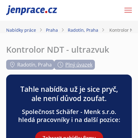
JenPráce.cz
Nabídky práce
Praha
Radotín, Praha
Kontrolor NDT
Kontrolor NDT - ultrazvuk
Radotín, Praha
Plný úvazek
Tahle nabídka už je sice pryč,
ale není důvod zoufat.
Společnost Schäfer - Menk s.r.o.
hledá pracovníky i na další pozice:
Zobrazit nabídky firmy