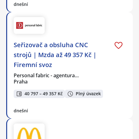
dnešní
Seřizovač a obsluha CNC
strojů | Mzda až 49 357 Kč |
Firemní svoz
Personal fabric - agentura…
Praha
40 797 – 49 357 Kč
Plný úvazek
dnešní