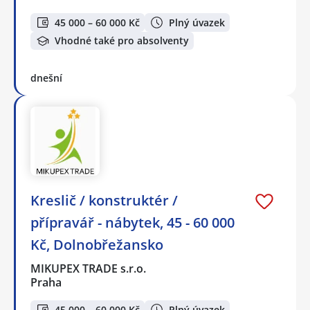
45 000 – 60 000 Kč
Plný úvazek
Vhodné také pro absolventy
dnešní
Kreslič / konstruktér /
přípravář - nábytek, 45 - 60 000
Kč, Dolnobřežansko
MIKUPEX TRADE s.r.o.
Praha
45 000 – 60 000 Kč
Plný úvazek