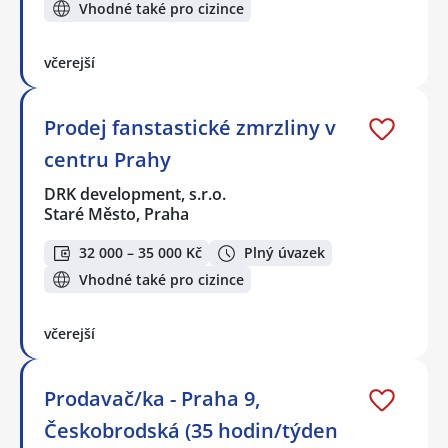
Vhodné také pro cizince
včerejší
Prodej fanstastické zmrzliny v
centru Prahy
DRK development, s.r.o.
Staré Město, Praha
32 000 – 35 000 Kč
Plný úvazek
Vhodné také pro cizince
včerejší
Prodavač/ka - Praha 9,
Českobrodská (35 hodin/týden