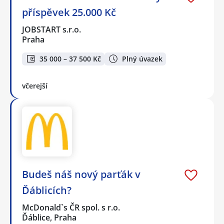
příspěvek 25.000 Kč
JOBSTART s.r.o.
Praha
35 000 – 37 500 Kč
Plný úvazek
včerejší
Budeš náš nový parťák v
Ďáblicích?
McDonald`s ČR spol. s r.o.
Ďáblice, Praha