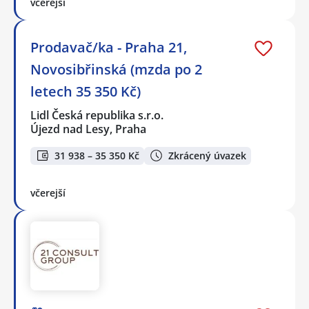
včerejší
Prodavač/ka - Praha 21,
Novosibřinská (mzda po 2
letech 35 350 Kč)
Lidl Česká republika s.r.o.
Újezd nad Lesy, Praha
31 938 – 35 350 Kč
Zkrácený úvazek
včerejší