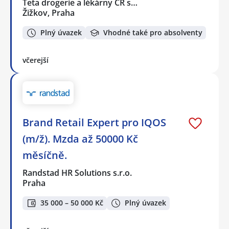
Teta drogerie a lékárny ČR s…
Žižkov, Praha
Plný úvazek
Vhodné také pro absolventy
včerejší
Brand Retail Expert pro IQOS
(m/ž). Mzda až 50000 Kč
měsíčně.
Randstad HR Solutions s.r.o.
Praha
35 000 – 50 000 Kč
Plný úvazek