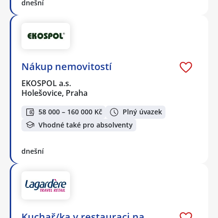
dnešní
Nákup nemovitostí
EKOSPOL a.s.
Holešovice, Praha
58 000 – 160 000 Kč
Plný úvazek
Vhodné také pro absolventy
dnešní
Kuchař/ka v restauraci na