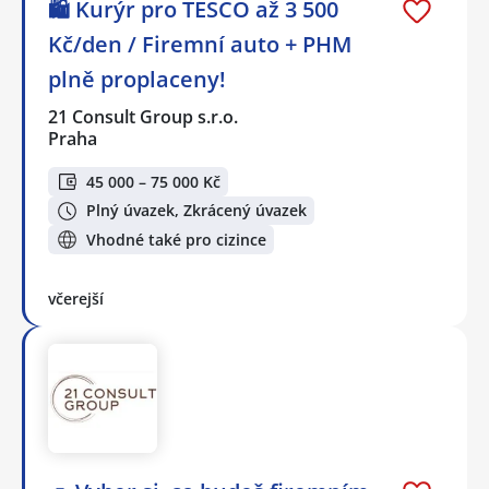
🛍️ Kurýr pro TESCO až 3 500
Kč/den / Firemní auto + PHM
plně proplaceny!
21 Consult Group s.r.o.
Praha
45 000 – 75 000 Kč
Plný úvazek, Zkrácený úvazek
Vhodné také pro cizince
včerejší