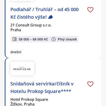
Podlahář / Truhlář – od 45 000
Kč čistého výše! 🪵
21 Consult Group s.r.o.
Praha
58 000 – 68 000 Kč
Plný úvazek
dnešní
Snídaňová servírka/číšník v
Hotelu Prokop Square****
Hotel Prokop Square
Žižkov, Praha