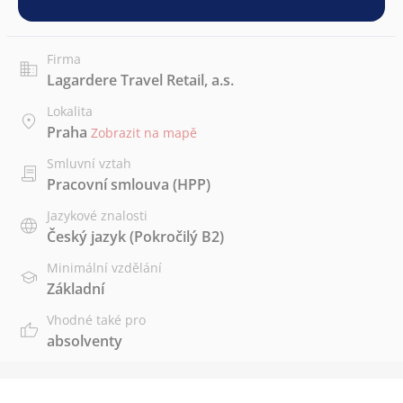
Firma
Lagardere Travel Retail, a.s.
Lokalita
Praha
Zobrazit na mapě
Smluvní vztah
Pracovní smlouva (HPP)
Jazykové znalosti
Český jazyk
(Pokročilý B2)
Minimální vzdělání
Základní
Vhodné také pro
absolventy