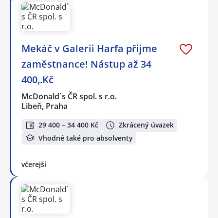
Mekáč v Galerii Harfa přijme
zaměstnance! Nástup až 34
400,.Kč
McDonald`s ČR spol. s r.o.
Libeň, Praha
29 400 – 34 400 Kč
Zkrácený úvazek
Vhodné také pro absolventy
včerejší