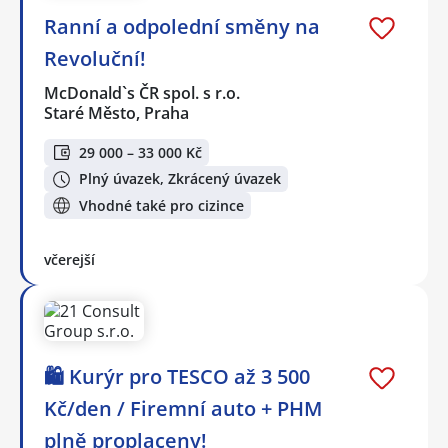
Ranní a odpolední směny na
Revoluční!
McDonald`s ČR spol. s r.o.
Staré Město, Praha
29 000 – 33 000 Kč
Plný úvazek, Zkrácený úvazek
Vhodné také pro cizince
včerejší
🛍️ Kurýr pro TESCO až 3 500
Kč/den / Firemní auto + PHM
plně proplaceny!