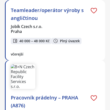
Teamleader/operátor výroby s
angličtinou
Jobík Czech s.r.o.
Praha
40 000 – 48 000 Kč
Plný úvazek
včerejší
Pracovník prádelny – PRAHA
(A876)