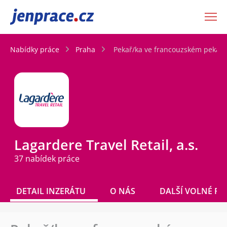
JenPráce.cz
Nabídky práce
Praha
Pekař/ka ve francouzském pekařs
Lagardere Travel Retail, a.s.
37 nabídek práce
DETAIL INZERÁTU
O NÁS
DALŠÍ VOLNÉ PO