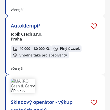
včerejší
Autoklempíř
Jobík Czech s.r.o.
Praha
40 000 – 80 000 Kč
Plný úvazek
Vhodné také pro absolventy
včerejší
Skladový operátor - výkup
vratných obalů