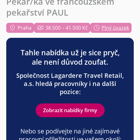
Pekař/ka ve francouzském
pekařství PAUL
Praha
38.500 – 41.500 Kč
Plný úvazek
Tahle nabídka už je sice pryč,
ale není důvod zoufat.
Společnost Lagardere Travel Retail,
a.s. hledá pracovníky i na další
pozice:
Zobrazit nabídky firmy
Nebo se podívejte na jiné zajímavé
pracovní příležitosti ve vašem okolí: