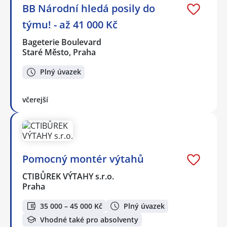
BB Národní hledá posily do
týmu! - až 41 000 Kč
Bageterie Boulevard
Staré Město, Praha
Plný úvazek
včerejší
Pomocný montér výtahů
CTIBŮREK VÝTAHY s.r.o.
Praha
35 000 – 45 000 Kč
Plný úvazek
Vhodné také pro absolventy