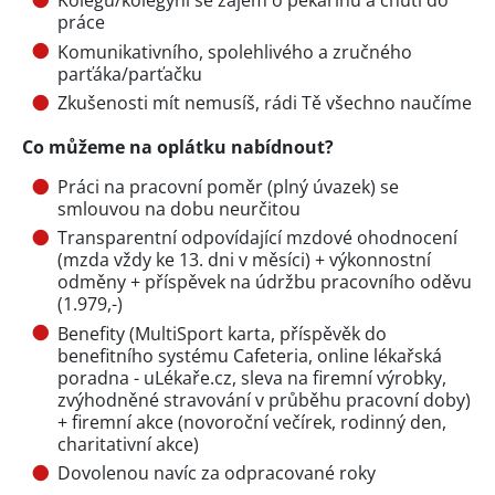
Kolegu/kolegyni se zájem o pekařinu a chutí do
práce
Komunikativního, spolehlivého a zručného
parťáka/parťačku
Zkušenosti mít nemusíš, rádi Tě všechno naučíme
Co můžeme na oplátku nabídnout?
Práci na pracovní poměr (plný úvazek) se
smlouvou na dobu neurčitou
Transparentní odpovídající mzdové ohodnocení
(mzda vždy ke 13. dni v měsíci) + výkonnostní
odměny + příspěvek na údržbu pracovního oděvu
(1.979,-)
Benefity (MultiSport karta, příspěvěk do
benefitního systému Cafeteria, online lékařská
poradna - uLékaře.cz, sleva na firemní výrobky,
zvýhodněné stravování v průběhu pracovní doby)
+ firemní akce (novoroční večírek, rodinný den,
charitativní akce)
Dovolenou navíc za odpracované roky