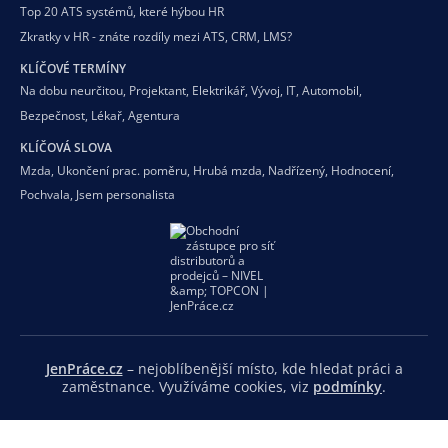
Top 20 ATS systémů, které hýbou HR
Zkratky v HR - znáte rozdíly mezi ATS, CRM, LMS?
KLÍČOVÉ TERMÍNY
Na dobu neurčitou
,
Projektant
,
Elektrikář
,
Vývoj
,
IT
,
Automobil
,
Bezpečnost
,
Lékař
,
Agentura
KLÍČOVÁ SLOVA
Mzda
,
Ukončení prac. poměru
,
Hrubá mzda
,
Nadřízený
,
Hodnocení
,
Pochvala
,
Jsem personalista
JenPráce.cz
– nejoblíbenější místo, kde hledat práci a
zaměstnance. Využíváme cookies, viz
podmínky
.