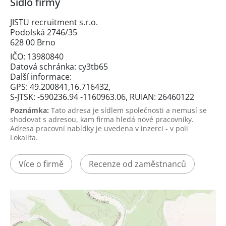
Sídlo firmy
JISTU recruitment s.r.o.
Podolská 2746/35
628 00 Brno
IČO: 13980840
Datová schránka: cy3tb65
Další informace:
GPS: 49.200841,16.716432,
S-JTSK: -590236.94 -1160963.06, RUIAN: 26460122
Poznámka:
Tato adresa je sídlem společnosti a nemusí se
shodovat s adresou, kam firma hledá nové pracovníky.
Adresa pracovní nabídky je uvedena v inzerci - v poli
Lokalita.
Více o firmě
Recenze od zaměstnanců