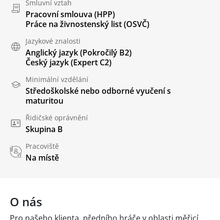
Smluvní vztah
Pracovní smlouva (HPP)
Práce na živnostenský list (OSVČ)
Jazykové znalosti
Anglický jazyk
(Pokročilý B2)
Český jazyk
(Expert C2)
Minimální vzdělání
Středoškolské nebo odborné vyučení s
maturitou
Řidičské oprávnění
Skupina B
Pracoviště
Na místě
O nás
Pro našeho klienta, předního hráče v oblasti měřicí