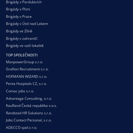
Brigády v Pardubicích
Brigády v Plzni
Brigády v Praze
Brigády v Ústí nad Labem
Brigády ve Zlíně
Brigády v zahraničí
Brigády ve vaší
lokalitě
TOP SPOLEČNOSTI
ManpowerGroup s.r.o.
Grafton Recruitment s.r.o.
HOFMANN WIZARD s.r.o.
Penta Hospitals CZ, s.r.o.
Comac jobs s.r.o.
Advantage Consulting, s.r.o.
Kaufland Česká republika v.o.s.
Randstad HR Solutions s.r.o.
Jobs Contact Personal, s.r.o.
ADECCO spol.s r.o.