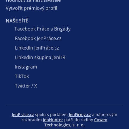
Hodnotit zaměstnavatele
Vytvořit prémiový profil
NAŠE SÍTĚ
Facebook Práce a Brigády
Facebook JenPráce.cz
LinkedIn JenPráce.cz
LinkedIn skupina JenHR
Instagram
TikTok
Twitter / X
JenPráce.cz
spolu s portálem
JenFirmy.cz
a náborovým
rozhraním
JenHunter
patří do rodiny
Coweo
Technologies, s. r. o.