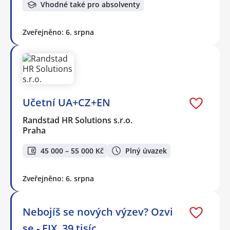
Vhodné také pro absolventy
Zveřejněno: 6. srpna
Učetní UA+CZ+EN
Randstad HR Solutions s.r.o.
Praha
45 000 – 55 000 Kč
Plný úvazek
Zveřejněno: 6. srpna
Nebojíš se nových výzev? Ozvi
se - FIX. 39 tisíc