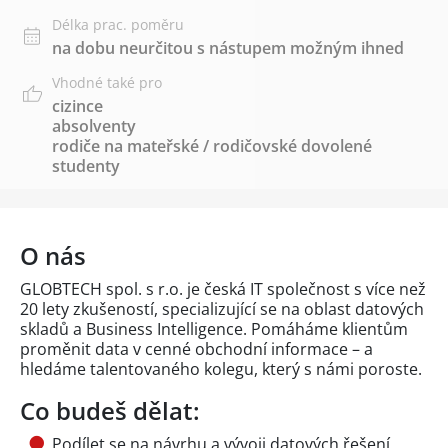
Délka prac. poměru
na dobu neurčitou s nástupem možným ihned
Vhodné také pro
cizince
absolventy
rodiče na mateřské / rodičovské dovolené
studenty
O nás
GLOBTECH spol. s r.o. je česká IT společnost s více než
20 lety zkušeností, specializující se na oblast datových
skladů a Business Intelligence. Pomáháme klientům
proměnit data v cenné obchodní informace – a
hledáme talentovaného kolegu, který s námi poroste.
Co budeš dělat:
Podílet se na návrhu a vývoji datových řešení