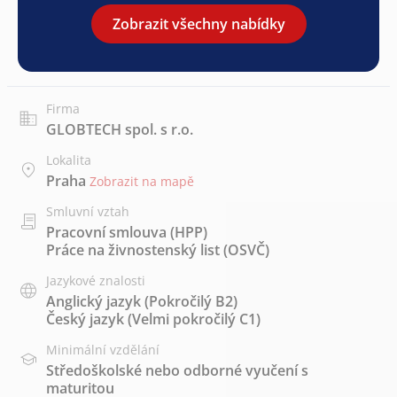
Zobrazit všechny nabídky
Firma
GLOBTECH spol. s r.o.
Lokalita
Praha
Zobrazit na mapě
Smluvní vztah
Pracovní smlouva (HPP)
Práce na živnostenský list (OSVČ)
Jazykové znalosti
Anglický jazyk
(Pokročilý B2)
Český jazyk
(Velmi pokročilý C1)
Minimální vzdělání
Středoškolské nebo odborné vyučení s
maturitou