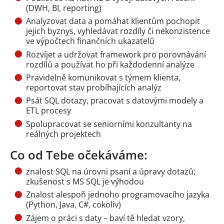
(DWH, BI, reporting)
Analyzovat data a pomáhat klientům pochopit
jejich byznys, vyhledávat rozdíly či nekonzistence
ve výpočtech finančních ukazatelů
Rozvíjet a udržovat framework pro porovnávání
rozdílů a používat ho při každodenní analýze
Pravidelně komunikovat s týmem klienta,
reportovat stav probíhajících analýz
Psát SQL dotazy, pracovat s datovými modely a
ETL procesy
Spolupracovat se seniorními konzultanty na
reálných projektech
Co od Tebe očekáváme:
znalost SQL na úrovni psaní a úpravy dotazů;
zkušenost s MS SQL je výhodou
Znalost alespoň jednoho programovacího jazyka
(Python, Java, C#, cokoliv)
Zájem o práci s daty – baví tě hledat vzory,