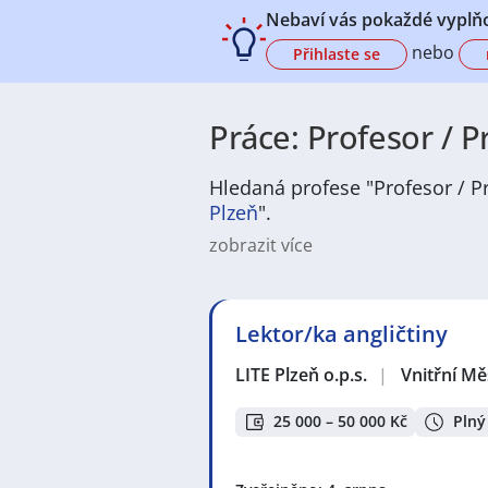
Nebaví vás pokaždé vyplňo
nebo
Přihlaste se
Práce: Profesor / P
Hledaná profese "Profesor / Pr
Plzeň
".
zobrazit více
Na
JenPráce.cz
naleznete širokou
široké množství různých oborů a pr
pracovní pozici v co nejkratším m
Lektor/ka angličtiny
/ dělnice
,
dělník / dělnice
nebo mát
a chemická výroba
,
Ubytování a c
LITE Plzeň o.p.s.
|
Vnitřní Mě
v oboru
Služby, umění a kultura
. 
profesích či oborech, protože je 
Držíme Vám palce!
25 000 – 50 000 Kč
Plný
Mezi nejoblíbenější lokality pro 