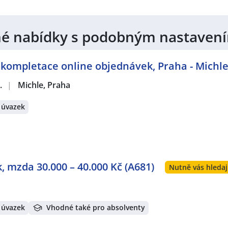
jiné nabídky s podobným nastaven
 kompletace online objednávek, Praha - Michl
.
|
Michle, Praha
 úvazek
, mzda 30.000 – 40.000 Kč (A681)
Nutně vás hledaj
 úvazek
Vhodné také pro absolventy