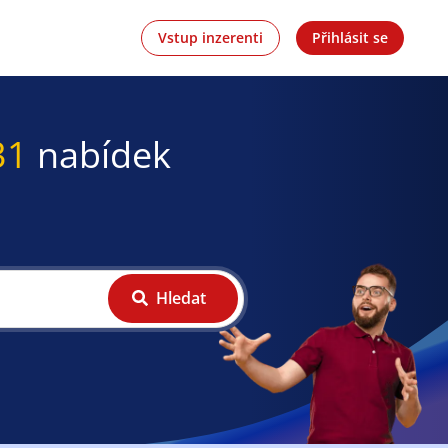
Vstup inzerenti
Přihlásit se
31
nabídek
Hledat