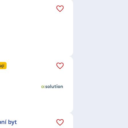
ají
ní byt