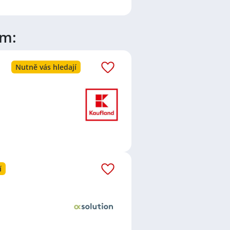
ím:
e
Nutně vás hledají
í