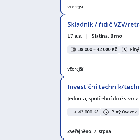
včerejší
Skladník / řidič VZV/ret
L7 a.s.
|
Slatina, Brno
38 000 – 42 000 Kč
Plný
včerejší
Investiční technik/tech
Jednota, spotřební družstvo v
42 000 Kč
Plný úvazek
Zveřejněno: 7. srpna