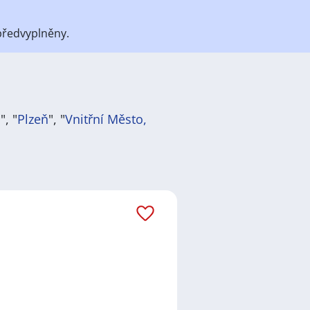
předvyplněny.
a
", "
Plzeň
", "
Vnitřní Město,
átů
práce
i
brigády
. Najdete zde
ně velmi podstatné obsadit
ř / kuchařka
,
řidič / řidička
,
dělník
žadované obory patří
Průmyslová
 realitní služby
a nebo také práce
ráci i ve výše uvedených
ezení požadovaného zaměstnání.
ň
,
Praha
,
Nové Město, Praha
,