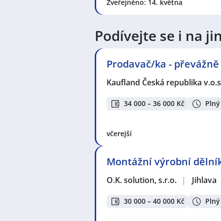
Zveřejněno: 14. května
Podívejte se i na 
Prodavač/ka - převážně
Kaufland Česká republika v.o.s
34 000 – 36 000 Kč
Plný
včerejší
Montážní výrobní dělník
O.K. solution, s.r.o.
|
Jihlava
30 000 – 40 000 Kč
Plný