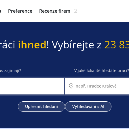
a
Preference
Recenze firem
ráci
ihned
! Vybírejte z
23 8
ás zajímají?
V jaké lokalitě hledáte práci?
Upřesnit hledání
Vyhledávání s AI