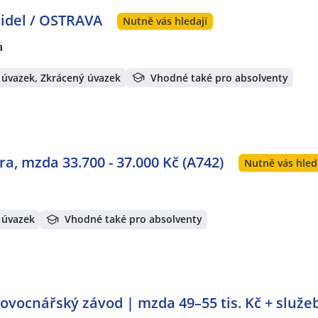
zidel / OSTRAVA
Nutně vás hledají
a
 úvazek, Zkrácený úvazek
Vhodné také pro absolventy
ra, mzda 33.700 - 37.000 Kč (A742)
Nutně vás hled
 úvazek
Vhodné také pro absolventy
ovocnářský závod | mzda 49–55 tis. Kč + služeb