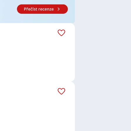
Statutární město Ústí nad Labem
,
tel / Překladatelka
,
Lektor /
Specialista / specialistka státní