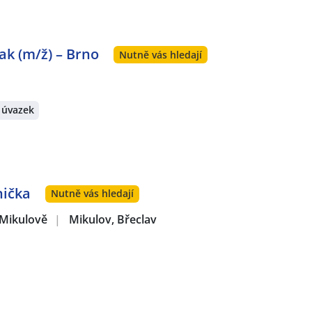
rak (m/ž) – Brno
Nutně vás hledají
 úvazek
nička
Nutně vás hledají
 Mikulově
|
Mikulov, Břeclav