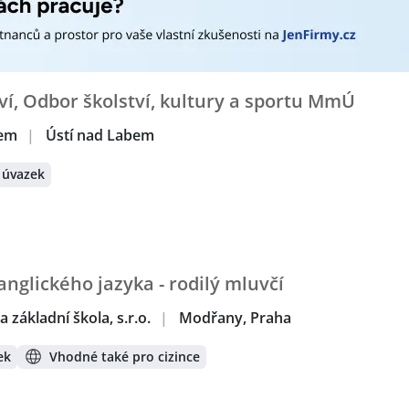
PRAHA
,
Město Litvínov
,
Město Česká Lípa
,
Jihomoravský kraj
,
adní škola, s.r.o.
erátech:
ík / pracovnice
,
Pracovník / pracovnice ve službách
,
Překlada
ka, Pedagožka
,
Profesor / Profesorka
,
Referent / Referentka
,
tví, Odbor školství, kultury a sportu MmÚ
er / manažerka v cestovním ruchu
bem
|
Ústí nad Labem
rátech:
ov
,
Česká Lípa
,
Brno
,
Ústí nad Labem
,
Modřany, Praha
 úvazek
anglického jazyka - rodilý mluvčí
základní škola, s.r.o.
|
Modřany, Praha
ek
Vhodné také pro cizince