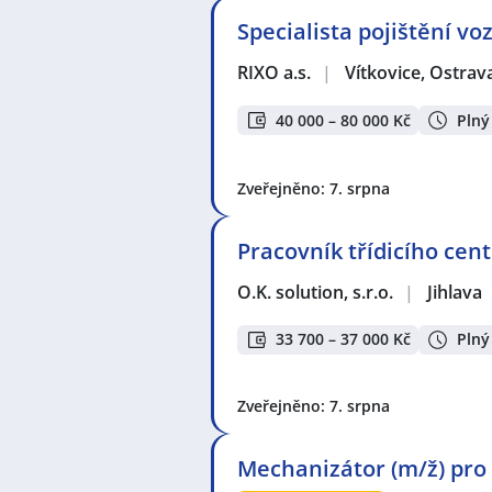
Specialista pojištění vo
RIXO a.s.
|
Vítkovice, Ostrav
40 000 – 80 000 Kč
Plný
Zveřejněno: 7. srpna
Pracovník třídicího cent
O.K. solution, s.r.o.
|
Jihlava
33 700 – 37 000 Kč
Plný
Zveřejněno: 7. srpna
Mechanizátor (m/ž) pro 