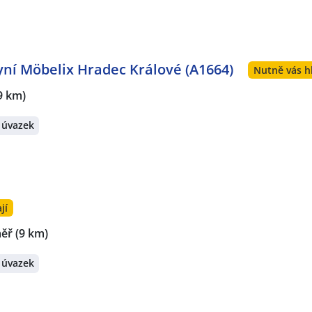
ní Möbelix Hradec Králové (A1664)
Nutně vás h
9 km)
 úvazek
jí
měř
(9 km)
 úvazek