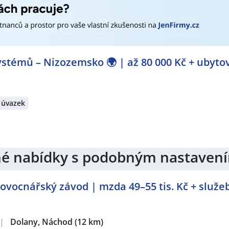
prodejkyně
,
Dopravce / Dopravkyně
,
Bankovní pracovník / p
oradkyně
,
Makléř / Makléřka
,
Osobní bankéř / bankéřka
,
Poji
nictví
,
Úvěrový specialista / specialistka
,
Kuchař / Kuchařka
ovačka strojů
,
Tesař / Tesařka
,
Truhlář / Truhlářka
,
Zámečník
k / Montážnice
,
Svářeč / Svářečka
,
Fyzioterapeut / Fyziotera
ář / Opravářka
,
Operátor / operátorka NC / CNC strojů
,
Ope
stémů – Nizozemsko 🌍 | až 80 000 Kč + ubyto
 CNC / PLC strojů a zařízení
,
Konstruktér / Konstruktérka
,
ička
,
Elektromontér / Elektromontérka
,
Elektrospecialista / 
chnička
,
Obchodní zástupce / zástupkyně
,
Obsluha strojů
,
Ve
echnik / technička automatizace
,
Shift leader / Vedoucí smě
 úvazek
rátech:
koše, Hradec Králové
,
Chrudim
,
Hradec Králové
,
Jaroměř
,
L
bem
,
Hořiněves
,
Černožice
,
Smiřice
,
Dolní Nová Ves, Lázně B
 Králové
,
Slezské Předměstí, Hradec Králové
,
Pražské Předmě
jiné nabídky s podobným nastaven
ovocnářský závod | mzda 49–55 tis. Kč + služeb
|
Dolany, Náchod
(12 km)