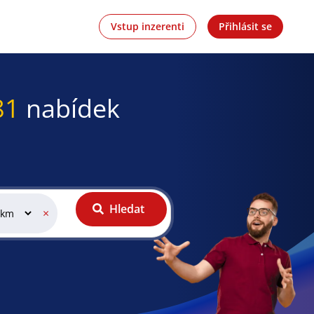
Vstup inzerenti
Přihlásit se
81
nabídek
Hledat
×