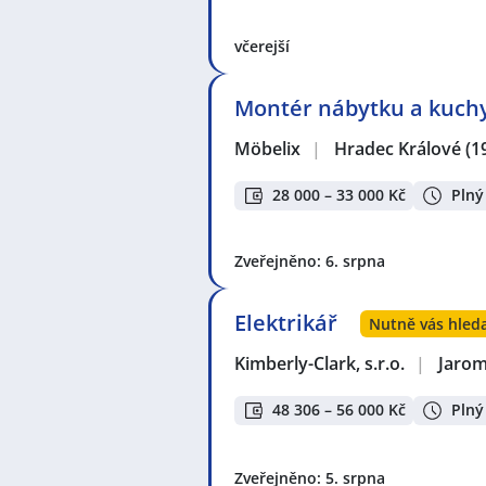
včerejší
Montér nábytku a kuchy
Möbelix
|
Hradec Králové
(1
28 000 – 33 000 Kč
Plný
Zveřejněno: 6. srpna
Elektrikář
Nutně vás hleda
Kimberly-Clark, s.r.o.
|
Jaro
48 306 – 56 000 Kč
Plný
Zveřejněno: 5. srpna