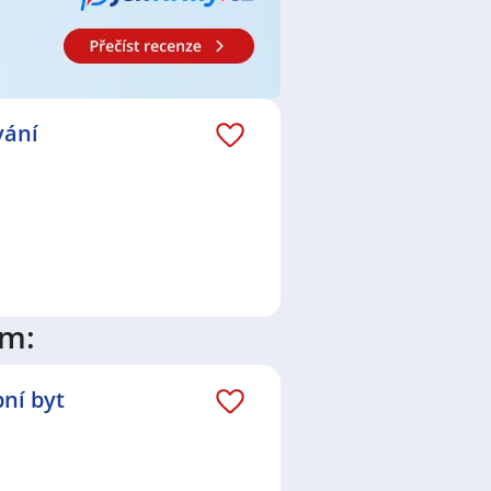
racovnice
,
Bankovní specialista /
šťovací poradce / poradkyně
,
,
Pokladní
,
Prodavač / Prodavačka
,
 / Zámečnice
,
Zedník / Zednice
,
peutka
,
Masér / Masérka
,
rátor / operátorka výroby
,
vání
Elektrotechnik / Elektrotechnička
,
Elektrospecialistka
,
Elektrikář /
doucí servisu
,
Elektronik /
ny
,
Traktorista / Traktoristka
išice
,
Nové Město nad Metují
,
ělohrad
,
Plotiště nad Labem,
stí, Hradec Králové
,
Hradec
ím:
ní byt