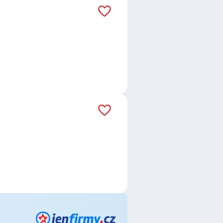
áš email dostávejte aktuální
itelna, a.s.
,
AWP P&C Česká
ědělské družstvo Dolany
,
Go
 s.r.o.
,
Lázně 1897, s.r.o.
,
Teta
enna Insurance Group
,
Domov
 Home and Cleaning Solutions
SSDOCK GROUP s.r.o.
,
S T A K O
kalkulator.cz, s.r.o.
,
HAPPY SKI
věcí
,
Manuvia, a. s., organizační
r.o.
,
Grafton Recruitment s.r.o.
,
.
,
Comac jobs s.r.o.
,
Broker
mBlue Czech, s.r.o.
,
Randstad HR
 spořitelna, a.s.
,
Daniel Lély
,
ce
,
Telefonní operátor /