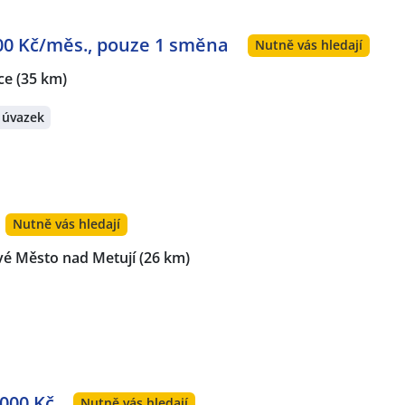
000 Kč/měs., pouze 1 směna
Nutně vás hledají
ce
(35 km)
 úvazek
Nutně vás hledají
é Město nad Metují
(26 km)
 000 Kč
Nutně vás hledají