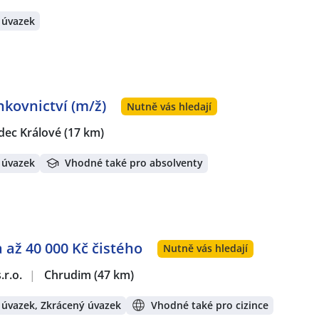
 úvazek
kovnictví (m/ž)
Nutně vás hledají
dec Králové
(17 km)
 úvazek
Vhodné také pro absolventy
 až 40 000 Kč čistého
Nutně vás hledají
.r.o.
|
Chrudim
(47 km)
 úvazek, Zkrácený úvazek
Vhodné také pro cizince