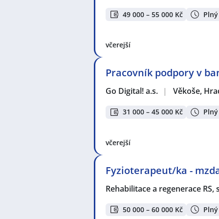
49 000 – 55 000 Kč
Plný
včerejší
Pracovník podpory v ban
Go Digital! a.s.
|
Věkoše, Hra
31 000 – 45 000 Kč
Plný
včerejší
Fyzioterapeut/ka - mzda
Rehabilitace a regenerace RS, s
50 000 – 60 000 Kč
Plný