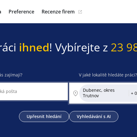
a
Preference
Recenze firem
ráci
ihned
! Vybírejte z
23 9
ás zajímají?
V jaké lokalitě hledáte práci?
Dubenec, okres
Trutnov
Upřesnit hledání
Vyhledávání s AI