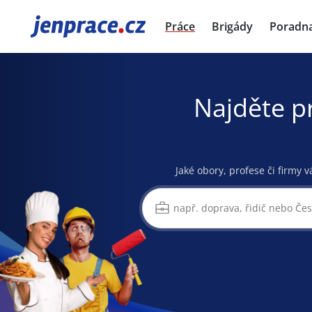
JenPráce.cz
Práce
Brigády
Poradn
Najděte p
Jaké obory, profese či firmy v