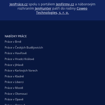
JenPráce.cz
spolu s portálem
JenFirmy.cz
a náborovým
rozhraním
JenHunter
patří do rodiny
Coweo
Technologies, s. r. o.
NABÍDKY PRÁCE
Práce v Brně
Práce v Českých Budějovicích
Práce v Havířově
Práce v Hradci Králové
Práce v Jihlavě
Práce v Karlových Varech
Práce v Kladně
Práce v Liberci
Práce v Mostě
Práce v Olomouci
Práce v Opavě