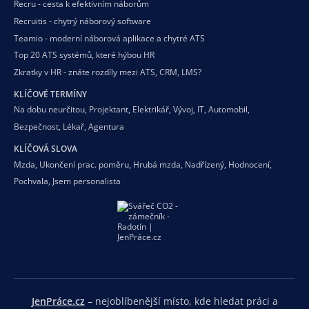
Recru - cesta k efektivním náborům
Recruitis - chytrý náborový software
Teamio - moderní náborová aplikace a chytré ATS
Top 20 ATS systémů, které hýbou HR
Zkratky v HR - znáte rozdíly mezi ATS, CRM, LMS?
KLÍČOVÉ TERMÍNY
Na dobu neurčitou
,
Projektant
,
Elektrikář
,
Vývoj
,
IT
,
Automobil
,
Bezpečnost
,
Lékař
,
Agentura
KLÍČOVÁ SLOVA
Mzda
,
Ukončení prac. poměru
,
Hrubá mzda
,
Nadřízený
,
Hodnocení
,
Pochvala
,
Jsem personalista
JenPráce.cz
– nejoblíbenější místo, kde hledat práci a