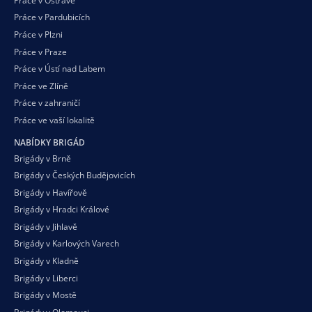
Práce v Ostravě
Práce v Pardubicích
Práce v Plzni
Práce v Praze
Práce v Ústí nad Labem
Práce ve Zlíně
Práce v zahraničí
Práce ve vaší
lokalitě
NABÍDKY BRIGÁD
Brigády v Brně
Brigády v Českých Budějovicích
Brigády v Havířově
Brigády v Hradci Králové
Brigády v Jihlavě
Brigády v Karlových Varech
Brigády v Kladně
Brigády v Liberci
Brigády v Mostě