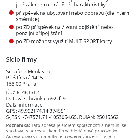
jiné zákonem chráněné charakteristiky
příspěvek na ubytování nebo dopravu (dle interní
směrnice)
po ZD příspěvek na životní pojištění, nebo
penzijní připojištění
po ZD možnost využití MULTISPORT karty
Sídlo firmy
Schäfer - Menk s.r.o.
Přeštínská 1415
153 00 Praha
IČO: 61461512
Datová schránka: u92zfc9
Další informace:
GPS: 49.992174,14.374551,
S-JTSK: -747571.71 -1053054.65, RUIAN: 25015362
Poznámka:
Tato adresa je sídlem společnosti a nemusí se
shodovat s adresou, kam firma hledá nové pracovníky.
Adresa pracovní nabídky je uvedena v inzerci - v poli