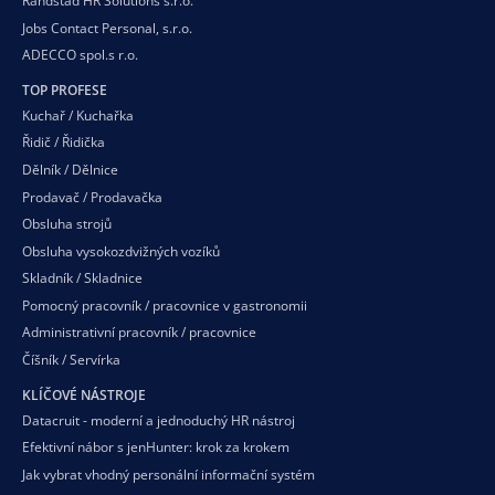
Randstad HR Solutions s.r.o.
Jobs Contact Personal, s.r.o.
ADECCO spol.s r.o.
TOP PROFESE
Kuchař / Kuchařka
Řidič / Řidička
Dělník / Dělnice
Prodavač / Prodavačka
Obsluha strojů
Obsluha vysokozdvižných vozíků
Skladník / Skladnice
Pomocný pracovník / pracovnice v gastronomii
Administrativní pracovník / pracovnice
Číšník / Servírka
KLÍČOVÉ NÁSTROJE
Datacruit - moderní a jednoduchý HR nástroj
Efektivní nábor s jenHunter: krok za krokem
Jak vybrat vhodný personální informační systém