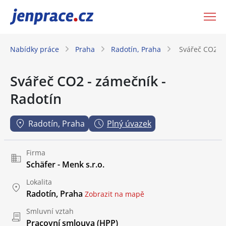
JenPráce.cz
Nabídky práce
Praha
Radotín, Praha
Svářeč CO2 - 
Svářeč CO2 - zámečník -
Radotín
Radotín, Praha
Plný úvazek
Firma
Schäfer - Menk s.r.o.
Lokalita
Radotín, Praha
Zobrazit na mapě
Smluvní vztah
Pracovní smlouva (HPP)