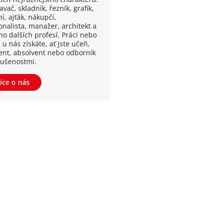
vač, skladník, řezník, grafik,
í, ajťák, nákupčí,
onalista, manažer, architekt a
o dalších profesí. Práci nebo
 u nás získáte, ať jste učeň,
ent, absolvent nebo odborník
kušenostmi.
íce o nás