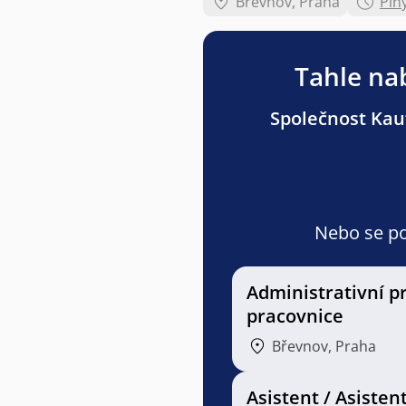
Břevnov, Praha
Pln
Tahle nab
Společnost Kauf
Nebo se pod
Administrativní p
pracovnice
Břevnov, Praha
Asistent / Asisten