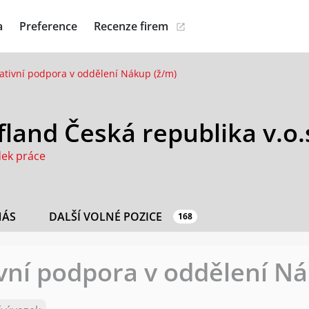
a
Preference
Recenze firem
ativní podpora v oddělení Nákup (ž/m)
land Česká republika v.o.
dek práce
NÁS
DALŠÍ VOLNÉ POZICE
168
vní podpora v oddělení Ná