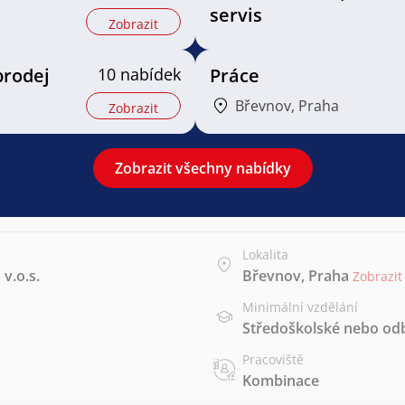
servis
Zobrazit
prodej
10 nabídek
Práce
Břevnov, Praha
Zobrazit
Zobrazit všechny nabídky
Lokalita
v.o.s.
Břevnov, Praha
Zobrazi
Minimální vzdělání
Středoškolské nebo od
Pracoviště
Kombinace