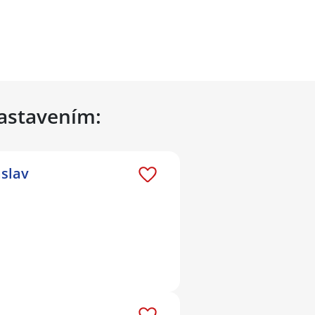
nastavením:
slav