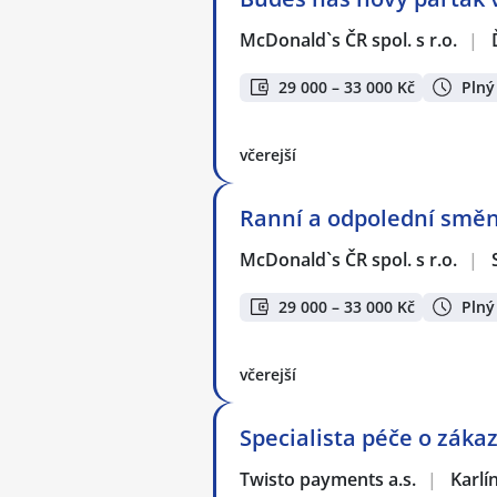
McDonald`s ČR spol. s r.o.
|
29 000 – 33 000 Kč
Plný
včerejší
Ranní a odpolední směn
McDonald`s ČR spol. s r.o.
|
29 000 – 33 000 Kč
Plný
včerejší
Specialista péče o zákaz
Twisto payments a.s.
|
Karlí