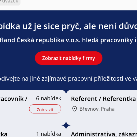
ý úvazek
ídka už je sice pryč, ale není dův
land Česká republika v.o.s. hledá pracovníky i 
Zobrazit nabídky firmy
ívejte na jiné zajímavé pracovní příležitosti ve 
racovník /
6 nabídek
Referent / Referentka
Břevnov, Praha
Zobrazit
tka
1 nabídka
Administrativa, zákaz