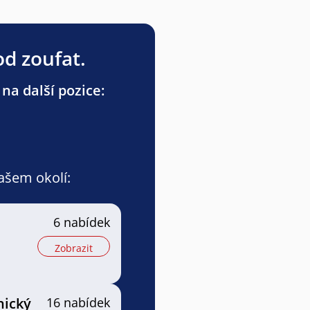
od zoufat.
na další pozice:
vašem okolí:
6 nabídek
Zobrazit
nický
16 nabídek