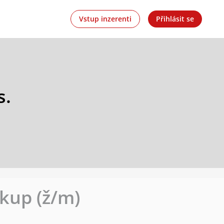
Vstup inzerenti
Přihlásit se
s.
kup (ž/m)