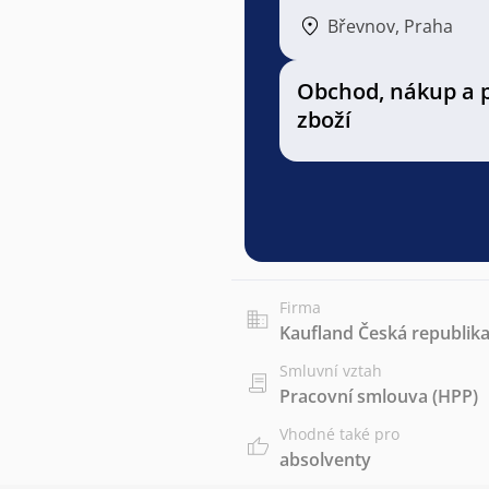
Břevnov, Praha
Obchod, nákup a 
zboží
Firma
Kaufland Česká republika 
Smluvní vztah
Pracovní smlouva (HPP)
Vhodné také pro
absolventy