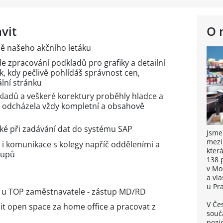
vit
O 
bě našeho akčního letáku
 zpracování podkladů pro grafiky a detailní
, kdy pečlivě pohlídáš správnost cen,
lní stránku
dkladů a veškeré korektury proběhly hladce a
í odcházela vždy kompletní a obsahově
aké při zadávání dat do systému SAP
Jsme
mezi
 i komunikace s kolegy napříč odděleními a
kter
tupů
138 
v Mo
a vl
u Pr
 u TOP zaměstnavatele - zástup MD/RD
V Če
t open space za home office a pracovat z
souča
pozi