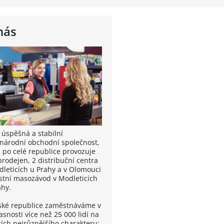
nás
 úspěšná a stabilní
národní obchodní společnost,
á po celé republice provozuje
prodejen, 2 distribuční centra
dleticích u Prahy a v Olomouci
astní masozávod v Modleticích
ahy.
ské republice zaměstnáváme v
snosti více než 25 000 lidí na
cích nejrůznějšího charakteru: