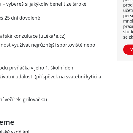
 – vybereš si jakýkoliv benefit ze široké
proda
účetn
pers
eš 25 dní dovolené
mnoh
praxi
stud
kařské konzultace (uLékaře.cz)
se z
nost využívat nejrůznější sportoviště nebo
V
u
odu prvňáčka v jeho 1. školní den
životní události (příspěvek na svatební kytici a
í večírek, grilovačka)
ujeme
lské vzdělání