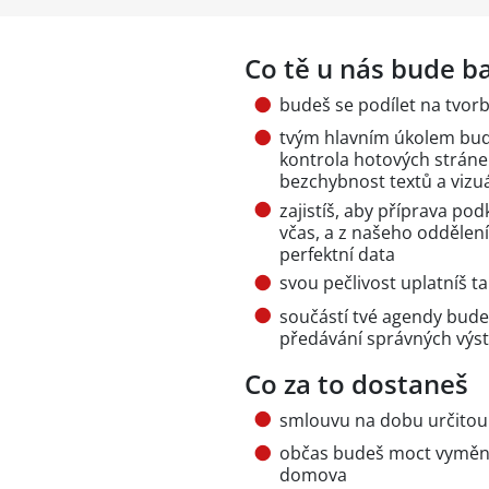
Co tě u nás bude ba
budeš se podílet na tvor
tvým hlavním úkolem bude
kontrola hotových stránek
bezchybnost textů a vizuá
zajistíš, aby příprava po
včas, a z našeho oddělen
perfektní data
svou pečlivost uplatníš t
součástí tvé agendy bude
předávání správných výs
Co za to dostaneš
smlouvu na dobu určitou
občas budeš moct vyměni
domova