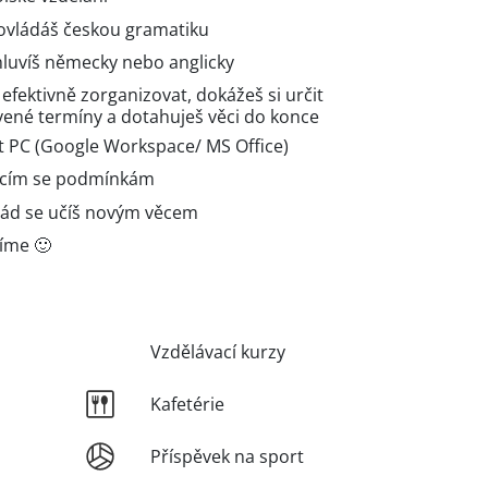
 ovládáš českou gramatiku
luvíš německy nebo anglicky
 efektivně zorganizovat, dokážeš si určit
ovené termíny a dotahuješ věci do konce
t PC (Google Workspace/ MS Office)
nícím se podmínkám
 rád se učíš novým věcem
líme 🙂
Vzdělávací kurzy
Kafetérie
Příspěvek na sport