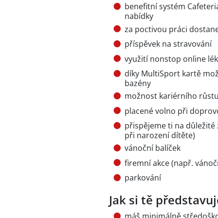
benefitní systém Cafeteria
nabídky
za poctivou práci dostan
příspěvek na stravování
využití nonstop online lé
díky MultiSport kartě mož
bazény
možnost kariérního růst
placené volno při doprov
přispějeme ti na důležité 
při narození dítěte)
vánoční balíček
firemní akce (např. vánočn
parkování
Jak si tě představ
máš minimálně středoško