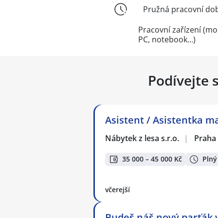
Pružná pracovní do
Pracovní zařízení (mob
PC, notebook...)
Podívejte 
Asistent / Asistentka 
Nábytek z lesa s.r.o.
|
Praha
35 000 – 45 000 Kč
Plný
včerejší
Budeš náš nový parťák v