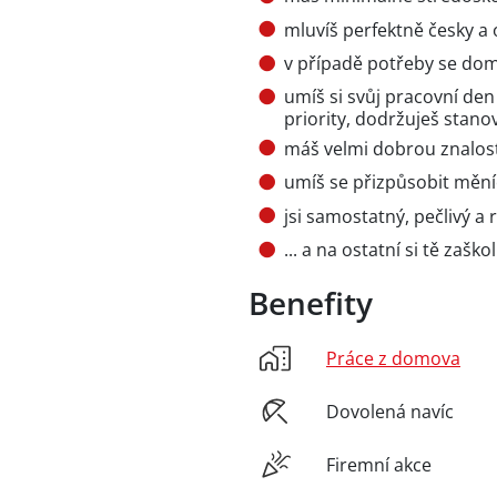
mluvíš perfektně česky a
v případě potřeby se dom
umíš si svůj pracovní den
priority, dodržuješ stan
máš velmi dobrou znalos
umíš se přizpůsobit mě
jsi samostatný, pečlivý a
... a na ostatní si tě zaško
Benefity
Práce z domova
Dovolená navíc
Firemní akce