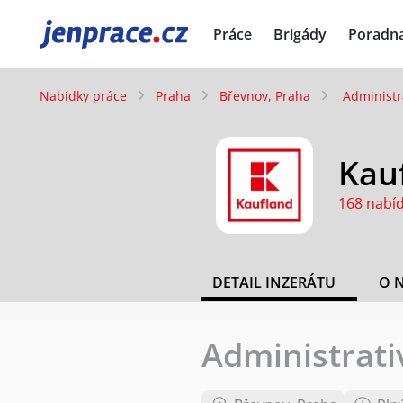
JenPráce.cz
Práce
Brigády
Poradn
Nabídky práce
Praha
Břevnov, Praha
Administr
Kauf
168 nabí
DETAIL INZERÁTU
O 
Administrati