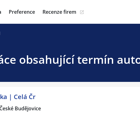
a
Preference
Recenze firem
l
ce obsahující termín aut
ka | Celá Čr
České Budějovice