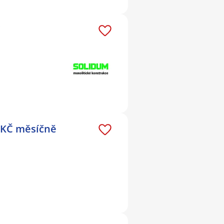
 KČ měsíčně