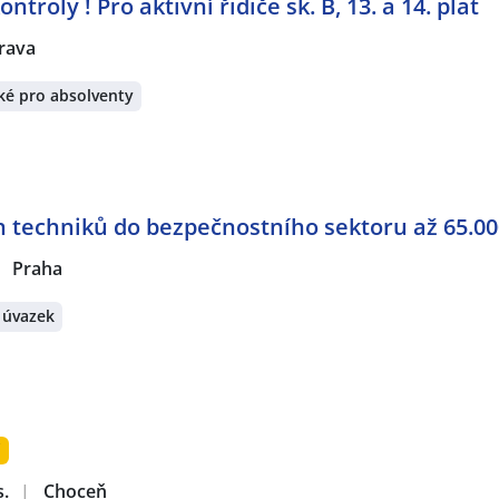
troly ! Pro aktivní řidiče sk. B, 13. a 14. plat
rava
ké pro absolventy
h techniků do bezpečnostního sektoru až 65.00
Praha
 úvazek
í
s.
|
Choceň