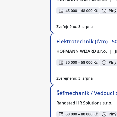
45 000 – 48 000 Kč
Plný
Zveřejněno: 3. srpna
Elektrotechnik (ž/m) - 50
HOFMANN WIZARD s.r.o.
|
J
50 000 – 58 000 Kč
Plný
Zveřejněno: 3. srpna
Šéfmechanik / Vedoucí dí
Randstad HR Solutions s.r.o.
60 000 – 80 000 Kč
Plný