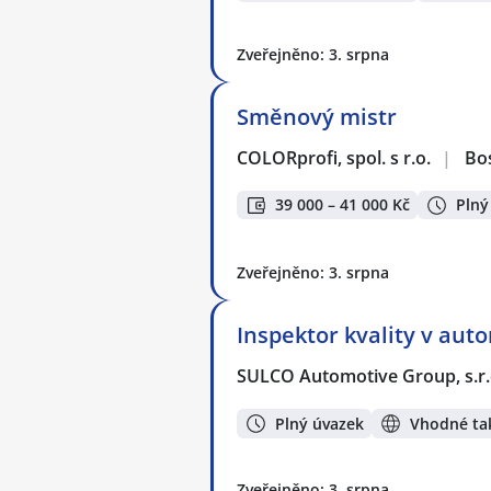
Zveřejněno: 3. srpna
Směnový mistr
COLORprofi, spol. s r.o.
|
Bo
39 000 – 41 000 Kč
Plný
Zveřejněno: 3. srpna
Inspektor kvality v au
SULCO Automotive Group, s.r.
Plný úvazek
Vhodné tak
Zveřejněno: 3. srpna