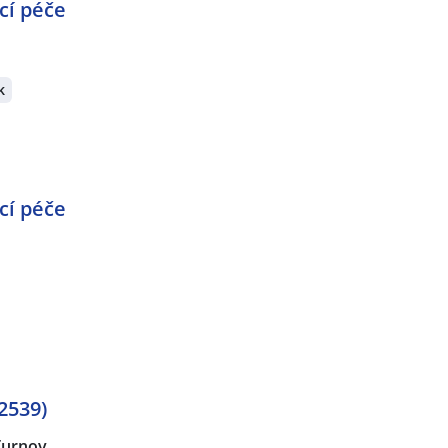
cí péče
k
cí péče
2539)
Turnov