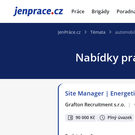
JenPráce.cz
Práce
Brigády
Poradn
JenPráce.cz
Témata
automobi
Nabídky prá
Site Manager | Energeti
Grafton Recruitment s.r.o.
|
90 000 Kč
Plný úvazek