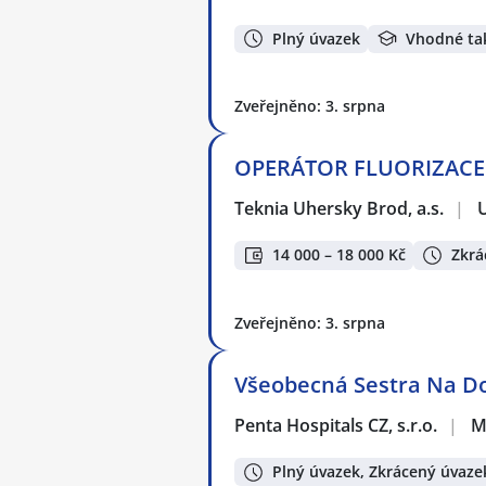
Plný úvazek
Vhodné ta
Zveřejněno: 3. srpna
OPERÁTOR FLUORIZACE 
Teknia Uhersky Brod, a.s.
|
14 000 – 18 000 Kč
Zkrá
Zveřejněno: 3. srpna
Všeobecná Sestra Na D
Penta Hospitals CZ, s.r.o.
|
M
Plný úvazek, Zkrácený úvaze