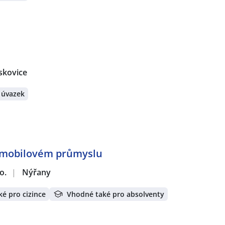
skovice
 úvazek
tomobilovém průmyslu
o.
|
Nýřany
é pro cizince
Vhodné také pro absolventy