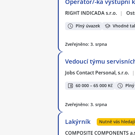
Operátor/-ka výstupní kon
RIGHT INDICADA s.r.o.
|
Ost
Plný úvazek
Vhodné ta
Zveřejněno: 3. srpna
Vedoucí týmu servisníc
Jobs Contact Personal, s.r.o.
|
60 000 – 65 000 Kč
Plný
Zveřejněno: 3. srpna
Lakýrník
Nutně vás hledaj
COMPOSITE COMPONENTS a.