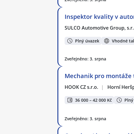
Inspektor kvality v au
SULCO Automotive Group, s.r.
Plný úvazek
Vhodné tak
Zveřejněno: 3. srpna
Mechanik pro montáže t
HOOK CZ s.r.o.
|
Horní Heršp
36 000 – 42 000 Kč
Plný
Zveřejněno: 3. srpna