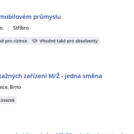
tomobilovém průmyslu
o.
|
Stříbro
é pro cizince
Vhodné také pro absolventy
ažných zařízení M/Ž - jedna směna
ice, Brno
 úvazek