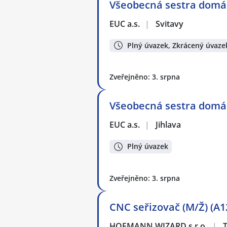
Všeobecná sestra domá
EUC a.s.
|
Svitavy
Plný úvazek, Zkrácený úvaze
Zveřejněno: 3. srpna
Všeobecná sestra domá
EUC a.s.
|
Jihlava
Plný úvazek
Zveřejněno: 3. srpna
CNC seřizovač (M/Ž) (A1
HOFMANN WIZARD s.r.o.
|