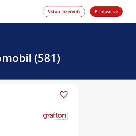
Vstup inzerenti
Přihlásit se
omobil (581)