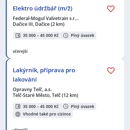
Elektro údržbář (m/ž)
Federal-Mogul Valvetrain s.r…
Dačice III, Dačice
(2 km)
35 000 – 45 000 Kč
Plný úvazek
včerejší
Lakýrník, příprava pro
lakování
Opravny Telč, a.s.
Telč-Staré Město, Telč
(12 km)
35 000 – 45 000 Kč
Plný úvazek
Vhodné také pro cizince
včerejší