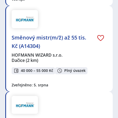
Směnový mistr(m/ž) až 55 tis.
Kč (A14304)
HOFMANN WIZARD s.r.o.
Dačice
(2 km)
40 000 – 55 000 Kč
Plný úvazek
Zveřejněno: 5. srpna