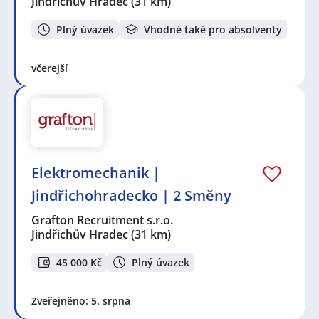
Jindřichův Hradec
(31 km)
Plný úvazek
Vhodné také pro absolventy
včerejší
Elektromechanik |
Jindřichohradecko | 2 Směny
Grafton Recruitment s.r.o.
Jindřichův Hradec
(31 km)
45 000 Kč
Plný úvazek
Zveřejněno: 5. srpna