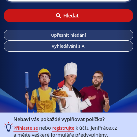
Hledat
Upřesnit hledání
Vyhledávání s AI
Nebaví vás pokaždé vyplňovat políčka?
nebo
k účtu
JenPráce.cz
Přihlaste se
registrujte
a mějte veškeré
formuláře předvyplněny.