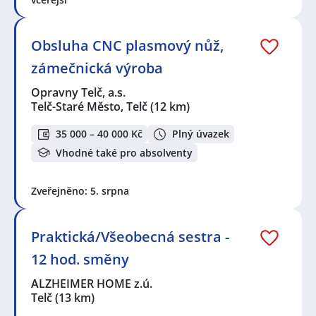
Obsluha CNC plasmový nůž,
zámečnická výroba
Opravny Telč, a.s.
Telč-Staré Město, Telč
(12 km)
35 000 – 40 000 Kč
Plný úvazek
Vhodné také pro absolventy
Zveřejněno: 5. srpna
Praktická/Všeobecná sestra -
12 hod. směny
ALZHEIMER HOME z.ú.
Telč
(13 km)