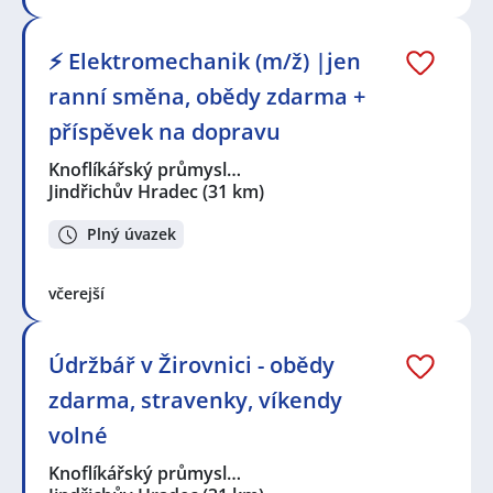
⚡ Elektromechanik (m/ž) |jen
ranní směna, obědy zdarma +
příspěvek na dopravu
Knoflíkářský průmysl…
Jindřichův Hradec
(31 km)
Plný úvazek
včerejší
Údržbář v Žirovnici - obědy
zdarma, stravenky, víkendy
volné
Knoflíkářský průmysl…