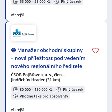
33 000 – 35 000 Kč
Plný úvazek
včerejší
🔵 Manažer obchodní skupiny
– nová příležitost pod vedením
nového regionálního ředitele
ČSOB Pojišťovna, a. s., člen…
Jindřichův Hradec
(31 km)
80 000 – 150 000 Kč
Plný úvazek
Vhodné také pro absolventy
včerejší