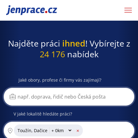
JenPráce.cz
Najděte práci
ihned
! Vybírejte z
24 176
nabídek
Jaké obory, profese či firmy vás zajímají?
V jaké lokalitě hledáte práci?
×
Toužín, Dačice