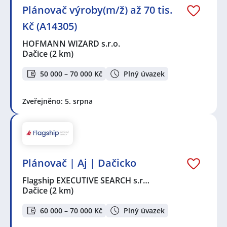
Plánovač výroby(m/ž) až 70 tis.
Kč (A14305)
HOFMANN WIZARD s.r.o.
Dačice
(2 km)
50 000 – 70 000 Kč
Plný úvazek
Zveřejněno: 5. srpna
Plánovač | Aj | Dačicko
Flagship EXECUTIVE SEARCH s.r…
Dačice
(2 km)
60 000 – 70 000 Kč
Plný úvazek