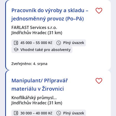
Pracovník do výroby a skladu –
jednosměnný provoz (Po–Pá)
FARLAST Services s.r.o.
Jindřichův Hradec
(31 km)
45 000 – 55 000 Kč
Plný úvazek
Vhodné také pro absolventy
Zveřejněno: 4. srpna
Manipulant/ Přípravář
materiálu v Žirovnici
Knoflíkářský průmysl…
Jindřichův Hradec
(31 km)
30 000 – 40 000 Kč
Plný úvazek