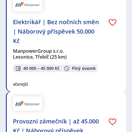
Elektrikář | Bez nočních směn
| Náborový příspěvek 50.000
Kč
ManpowerGroup s.r.o.
Lesonice, Třebíč
(25 km)
40 000 – 45 000 Kč
Plný úvazek
včerejší
Provozní zámečník | až 45.000
Kč | Náborový příspěvek