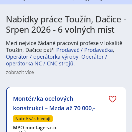
Nabídky práce Toužín, Dačice -
Srpen 2026 - 6 volných míst
Mezi nejvíce žádané pracovní profese v lokalitě
Toužín, Dačice patří
Prodavač / Prodavačka
,
Operátor / operátorka výroby
,
Operátor /
operátorka NC / CNC strojů
.
zobrazit více
Na
JenPráce.cz
naleznete širokou nabídku pravidelně
aktualizovaných a doplňovaných inzerátů
práce
i
brigády
. Najdete zde široké množství různých oborů
a profesí, o které mají firmy aktuálně největší zájem a
Montér/ka ocelových
je pro ně velmi podstatné obsadit pracovní pozici v co
konstrukcí – Mzda až 70 000,-
nejkratším možném termínu. Mezi takové profese
patří nyní nejvíce
kuchař / kuchařka
,
řidič / řidička
,
Nutně vás hledají
dělník / dělnice
,
dělník / dělnice
nebo máte zájem o
profesi
prodavač / prodavačka
? Mezi nejvíce
MPO montage s.r.o.
požadované obory patří
Průmyslová a chemická