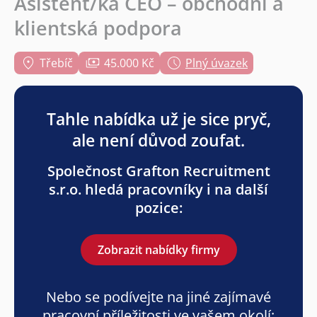
Asistent/ka CEO – obchodní a
klientská podpora
Třebíč
45.000 Kč
Plný úvazek
Tahle nabídka už je sice pryč,
ale není důvod zoufat.
Společnost Grafton Recruitment
s.r.o. hledá pracovníky i na další
pozice:
Zobrazit nabídky firmy
Nebo se podívejte na jiné zajímavé
pracovní příležitosti ve vašem okolí: