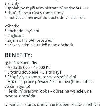
s klienty
° spolehlivost při administrativní podpoře CEO
° chuť učit se a růst v rámci firmy
° motivace směřovat do obchodní / sales role
Výhody:
° obchodní myšlení
° angličtina
° zájem o IT / SAP prostředí
° praxe v administrativě nebo obchodu
BENEFITY:
💰 Klíčové benefity
° Mzda 35 000 – 45 000 Kč
° 5 týdnů dovolené + 3 sick days
° Příspěvky na sport, zdraví a vzdělávání
° Možnost práce převážně z domova (home office
většinu týdne)
° Flexibilní pracovní doba – důraz na výsledek, ne
pevnou docházku
🚀 Kariérní start s přímým přístupem k CEO a rychlým