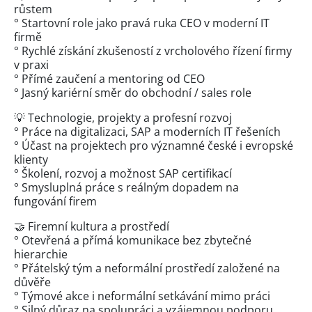
růstem
° Startovní role jako pravá ruka CEO v moderní IT
firmě
° Rychlé získání zkušeností z vrcholového řízení firmy
v praxi
° Přímé zaučení a mentoring od CEO
° Jasný kariérní směr do obchodní / sales role
💡 Technologie, projekty a profesní rozvoj
° Práce na digitalizaci, SAP a moderních IT řešeních
° Účast na projektech pro významné české i evropské
klienty
° Školení, rozvoj a možnost SAP certifikací
° Smysluplná práce s reálným dopadem na
fungování firem
🤝 Firemní kultura a prostředí
° Otevřená a přímá komunikace bez zbytečné
hierarchie
° Přátelský tým a neformální prostředí založené na
důvěře
° Týmové akce i neformální setkávání mimo práci
° Silný důraz na spolupráci a vzájemnou podporu