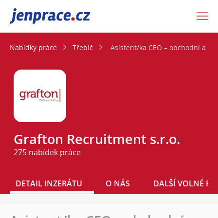
JenPráce.cz
Nabídky práce
Třebíč
Asistent/ka CEO – obchodní a kl
Grafton Recruitment s.r.o.
275 nabídek práce
DETAIL INZERÁTU
O NÁS
DALŠÍ VOLNÉ PO