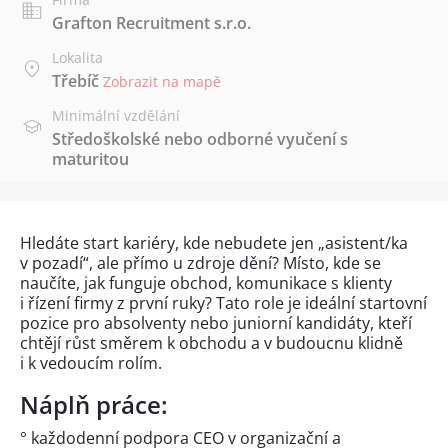
Grafton Recruitment s.r.o.
Lokalita
Třebíč
Zobrazit na mapě
Minimální vzdělání
Středoškolské nebo odborné vyučení s
maturitou
Hledáte start kariéry, kde nebudete jen „asistent/ka
v pozadí“, ale přímo u zdroje dění? Místo, kde se
naučíte, jak funguje obchod, komunikace s klienty
i řízení firmy z první ruky? Tato role je ideální startovní
pozice pro absolventy nebo juniorní kandidáty, kteří
chtějí růst směrem k obchodu a v budoucnu klidně
i k vedoucím rolím.
Náplň práce:
° každodenní podpora CEO v organizační a