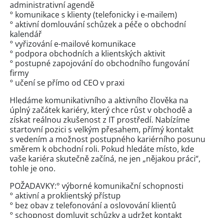
administrativní agendě
° komunikace s klienty (telefonicky i e-mailem)
° aktivní domlouvání schůzek a péče o obchodní
kalendář
° vyřizování e-mailové komunikace
° podpora obchodních a klientských aktivit
° postupné zapojování do obchodního fungování
firmy
° učení se přímo od CEO v praxi
Hledáme komunikativního a aktivního člověka na
úplný začátek kariéry, který chce růst v obchodě a
získat reálnou zkušenost z IT prostředí. Nabízíme
startovní pozici s velkým přesahem, přímý kontakt
s vedením a možnost postupného kariérního posunu
směrem k obchodní roli. Pokud hledáte místo, kde
vaše kariéra skutečně začíná, ne jen „nějakou práci“,
tohle je ono.
POŽADAVKY:° výborné komunikační schopnosti
° aktivní a proklientský přístup
° bez obav z telefonování a oslovování klientů
° schopnost domluvit schůzky a udržet kontakt