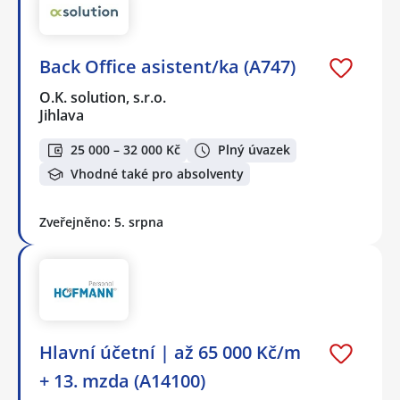
Back Office asistent/ka (A747)
O.K. solution, s.r.o.
Jihlava
25 000 – 32 000 Kč
Plný úvazek
Vhodné také pro absolventy
Zveřejněno: 5. srpna
Hlavní účetní | až 65 000 Kč/m
+ 13. mzda (A14100)