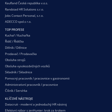
Kaufland Česká republika v.o.s.
Randstad HR Solutions s.r.o.
Jobs Contact Personal, s.r.o.
ADECCO spol.s r.o.
TOP PROFESE
Kuchař / Kuchařka
Řidič / Řidička
Dělník / Dělnice
Prodavač / Prodavačka
Obsluha strojů
Obsluha vysokozdvižných vozíků
Skladník / Skladnice
Pomocný pracovník / pracovnice v gastronomii
Administrativní pracovník / pracovnice
Číšník / Servírka
KLÍČOVÉ NÁSTROJE
Datacruit - moderní a jednoduchý HR nástroj
Efektivní nábor s jenHunter: krok za krokem