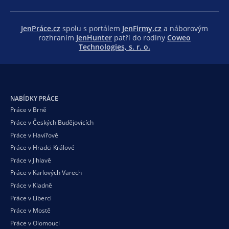
JenPráce.cz
spolu s portálem
JenFirmy.cz
a náborovým
rozhraním
JenHunter
patří do rodiny
Coweo
Technologies, s. r. o.
NABÍDKY PRÁCE
Práce v Brně
Práce v Českých Budějovicích
Práce v Havířově
Práce v Hradci Králové
Práce v Jihlavě
Práce v Karlových Varech
Práce v Kladně
Práce v Liberci
Práce v Mostě
Práce v Olomouci