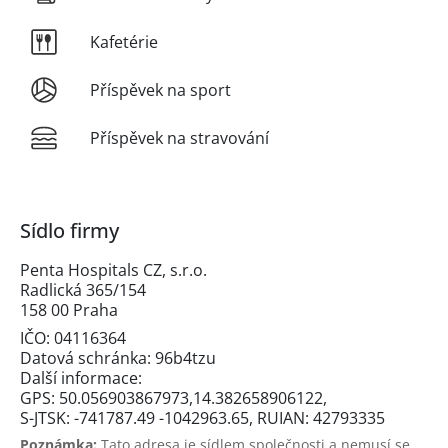
Kafetérie
Příspěvek na sport
Příspěvek na stravování
Sídlo firmy
Penta Hospitals CZ, s.r.o.
Radlická 365/154
158 00 Praha
IČO: 04116364
Datová schránka: 96b4tzu
Další informace:
GPS: 50.056903867973,14.382658906122,
S-JTSK: -741787.49 -1042963.65, RUIAN: 42793335
Poznámka:
Tato adresa je sídlem společnosti a nemusí se