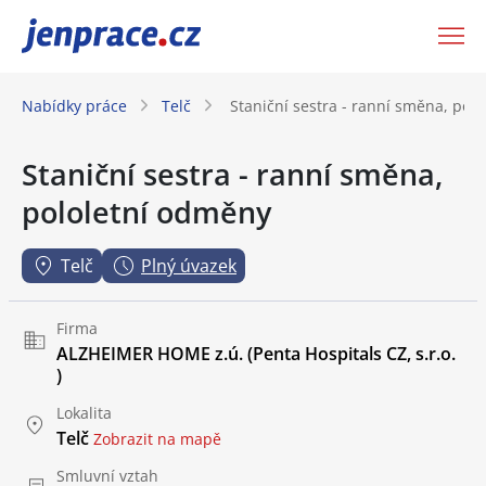
JenPráce.cz
Nabídky práce
Telč
Staniční sestra - ranní směna, pol
Staniční sestra - ranní směna,
pololetní odměny
Telč
Plný úvazek
Firma
ALZHEIMER HOME z.ú. (Penta Hospitals CZ, s.r.o.
)
Lokalita
Telč
Zobrazit na mapě
Smluvní vztah