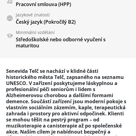
Pracovní smlouva (HPP)
Jazykové znalosti
Český jazyk
(Pokročilý B2)
Minimální vzdělání
Středoškolské nebo odborné vyučení s
maturitou
Senevida Telč se nachází v klidné části
historického města Telč, zapsaného na seznamu
UNESCO. V zařízení poskytujeme láskyplnou a
profesionální péči seniorům i lidem s
Alzheimerovou chorobou a dalšími formami
demence. Součástí zařízení jsou moderní pokoje s
vlastním sociálním zázemím, kaple, terapeutická
zahrada i prostory pro aktivní odpočinek. Klienti
se mohou těšit na pestrý program – od
muzikoterapie a canisterapie až po společenské
akce. Naším cílem je nabídnout bezpečný a