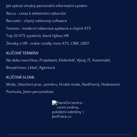
Jak vybrat vhodný personální informační systém
Recru - cesta k efektivním náborům
Recruitis - chytrý náborový software
Teamio - moderní náborová aplikace a chytré ATS
Top 20 ATS systémů, které hýbou HR
Zkratky v HR - znáte rozdíly mezi ATS, CRM, LMS?
KLÍČOVÉ TERMÍNY
Na dobu neurčitou
,
Projektant
,
Elektrikář
,
Vývoj
,
IT
,
Automobil
,
Bezpečnost
,
Lékař
,
Agentura
KLÍČOVÁ SLOVA
Mzda
,
Ukončení prac. poměru
,
Hrubá mzda
,
Nadřízený
,
Hodnocení
,
Pochvala
,
Jsem personalista