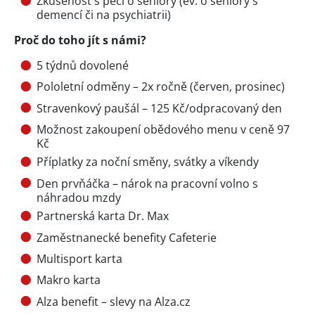
Zkušenost s péči o seniory (ev. o seniory s
demencí či na psychiatrii)
Proč do toho jít s námi?
5 týdnů dovolené
Pololetní odměny – 2x ročně (červen, prosinec)
Stravenkový paušál – 125 Kč/odpracovaný den
Možnost zakoupení obědového menu v ceně 97
Kč
Příplatky za noční směny, svátky a víkendy
Den prvňáčka – nárok na pracovní volno s
náhradou mzdy
Partnerská karta Dr. Max
Zaměstnanecké benefity Cafeterie
Multisport karta
Makro karta
Alza benefit – slevy na Alza.cz