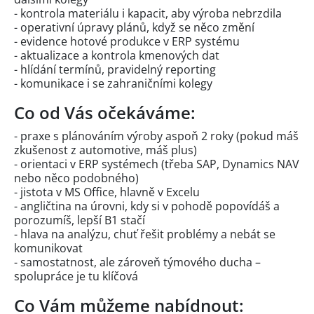
- kontrola materiálu i kapacit, aby výroba nebrzdila
- operativní úpravy plánů, když se něco změní
- evidence hotové produkce v ERP systému
- aktualizace a kontrola kmenových dat
- hlídání termínů, pravidelný reporting
- komunikace i se zahraničními kolegy
Co od Vás očekáváme:
- praxe s plánováním výroby aspoň 2 roky (pokud máš
zkušenost z automotive, máš plus)
- orientaci v ERP systémech (třeba SAP, Dynamics NAV
nebo něco podobného)
- jistota v MS Office, hlavně v Excelu
- angličtina na úrovni, kdy si v pohodě popovídáš a
porozumíš, lepší B1 stačí
- hlava na analýzu, chuť řešit problémy a nebát se
komunikovat
- samostatnost, ale zároveň týmového ducha –
spolupráce je tu klíčová
Co Vám můžeme nabídnout: