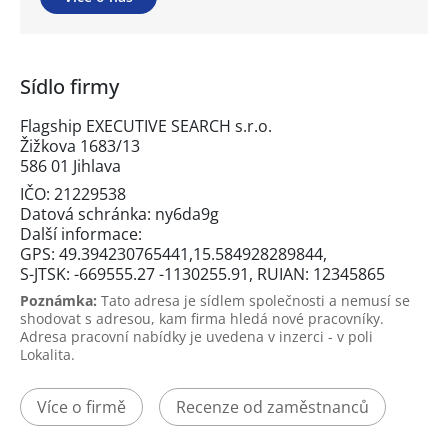
Sídlo firmy
Flagship EXECUTIVE SEARCH s.r.o.
Žižkova 1683/13
586 01 Jihlava
IČO: 21229538
Datová schránka: ny6da9g
Další informace:
GPS: 49.394230765441,15.584928289844,
S-JTSK: -669555.27 -1130255.91, RUIAN: 12345865
Poznámka:
Tato adresa je sídlem společnosti a nemusí se
shodovat s adresou, kam firma hledá nové pracovníky.
Adresa pracovní nabídky je uvedena v inzerci - v poli
Lokalita.
Více o firmě
Recenze od zaměstnanců