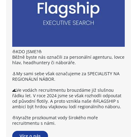
⛵KDO JSME?⛵
Běžně byste nás označili za personální agenturu, lovce
hlav, headhuntery či náboráře.
⚓My sami sebe však označujeme za SPECIALISTY NA
REGIONÁLNÍ NÁBOR.
🌊Ve vodách recruitmentu brouzdáme již slušnou
řádku let. V roce 2024 jsme se však rozhodli odpoutat
od původní flotily. A proto vznikla naše ⛵FLAGSHIP s
ambicí být hrdou vlajkovou lodí regionálního náboru.
⛵Vyražte prozkoumat vody širokého moře
recruitmentu s námi.
Více o nás