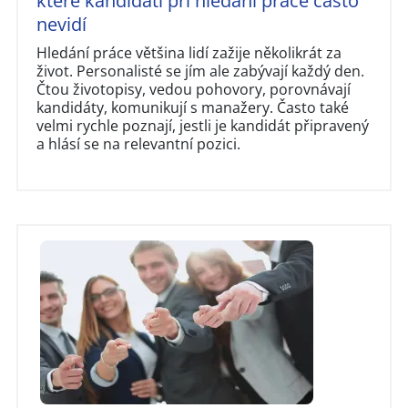
které kandidáti při hledání práce často
nevidí
Hledání práce většina lidí zažije několikrát za
život. Personalisté se jím ale zabývají každý den.
Čtou životopisy, vedou pohovory, porovnávají
kandidáty, komunikují s manažery. Často také
velmi rychle poznají, jestli je kandidát připravený
a hlásí se na relevantní pozici.