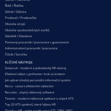
Řidič / Řidička
Dělník / Dělnice
Prodavač / Prodavačka
Obsluha strojů
Obsluha vysokozdvižných vozíků
Skladník / Skladnice
Pomocný pracovník / pracovnice v gastronomii
Administrativní pracovník / pracovnice
Číšník / Servírka
KLÍČOVÉ NÁSTROJE
Datacruit - moderní a jednoduchý HR nástroj
Efektivní nábor s jenHunter: krok za krokem
Jak vybrat vhodný personální informační systém
Recru - cesta k efektivním náborům
Recruitis - chytrý náborový software
Teamio - moderní náborová aplikace a chytré ATS
Top 20 ATS systémů, které hýbou HR
Zkratky v HR - znáte rozdíly mezi ATS, CRM, LMS?