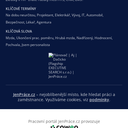
KLÍČOVÉ TERMÍNY
Na dobu neurčitou
,
Projektant
,
Elektrikář
,
Vývoj
,
IT
,
Automobil
,
Bezpečnost
,
Lékař
,
Agentura
KLÍČOVÁ SLOVA
Mzda
,
Ukončení prac. poměru
,
Hrubá mzda
,
Nadřízený
,
Hodnocení
,
Pochvala
,
Jsem personalista
JenPráce.cz
– nejoblíbenější místo, kde hledat práci a
zaměstnance. Využíváme cookies, viz
podmínky
.
Pracovní portál JenPráce.cz provozuje