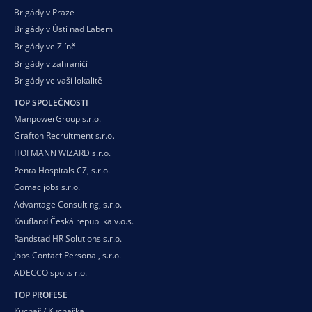
Brigády v Praze
Brigády v Ústí nad Labem
Brigády ve Zlíně
Brigády v zahraničí
Brigády ve vaší
lokalitě
TOP SPOLEČNOSTI
ManpowerGroup s.r.o.
Grafton Recruitment s.r.o.
HOFMANN WIZARD s.r.o.
Penta Hospitals CZ, s.r.o.
Comac jobs s.r.o.
Advantage Consulting, s.r.o.
Kaufland Česká republika v.o.s.
Randstad HR Solutions s.r.o.
Jobs Contact Personal, s.r.o.
ADECCO spol.s r.o.
TOP PROFESE
Kuchař / Kuchařka