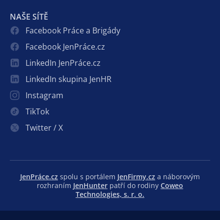
NAŠE SÍTĚ
Facebook Práce a Brigády
Facebook JenPráce.cz
LinkedIn JenPráce.cz
LinkedIn skupina JenHR
Instagram
TikTok
Twitter / X
JenPráce.cz
spolu s portálem
JenFirmy.cz
a náborovým
rozhraním
JenHunter
patří do rodiny
Coweo
Technologies, s. r. o.