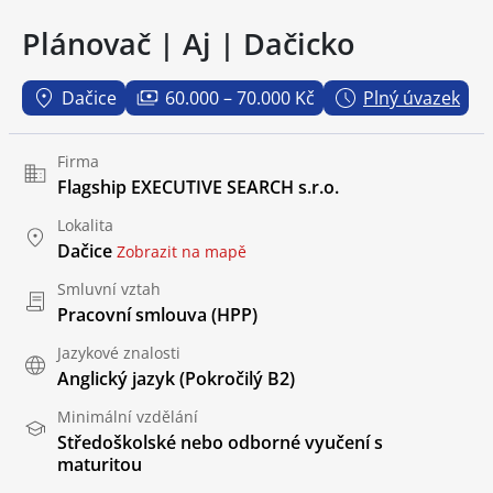
Plánovač | Aj | Dačicko
Dačice
60.000 – 70.000 Kč
Plný úvazek
Firma
Flagship EXECUTIVE SEARCH s.r.o.
Lokalita
Dačice
Zobrazit na mapě
Smluvní vztah
Pracovní smlouva (HPP)
Jazykové znalosti
Anglický jazyk
(Pokročilý B2)
Minimální vzdělání
Středoškolské nebo odborné vyučení s
maturitou