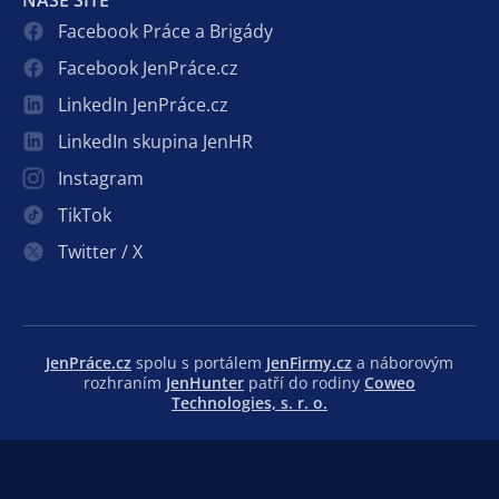
Facebook Práce a Brigády
Facebook JenPráce.cz
LinkedIn JenPráce.cz
LinkedIn skupina JenHR
Instagram
TikTok
Twitter / X
JenPráce.cz
spolu s portálem
JenFirmy.cz
a náborovým
rozhraním
JenHunter
patří do rodiny
Coweo
Technologies, s. r. o.