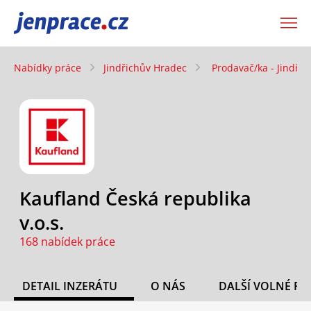
JenPráce.cz
Nabídky práce
Jindřichův Hradec
Prodavač/ka - Jindři
Kaufland Česká republika
v.o.s.
168 nabídek práce
DETAIL INZERÁTU
O NÁS
DALŠÍ VOLNÉ PO