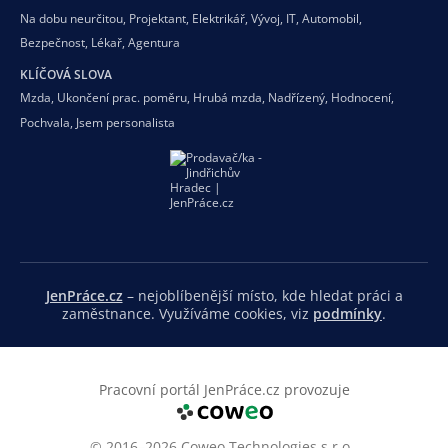
Na dobu neurčitou
,
Projektant
,
Elektrikář
,
Vývoj
,
IT
,
Automobil
,
Bezpečnost
,
Lékař
,
Agentura
KLÍČOVÁ SLOVA
Mzda
,
Ukončení prac. poměru
,
Hrubá mzda
,
Nadřízený
,
Hodnocení
,
Pochvala
,
Jsem personalista
JenPráce.cz
– nejoblíbenější místo, kde hledat práci a
zaměstnance. Využíváme cookies, viz
podmínky
.
Pracovní portál JenPráce.cz provozuje
© 2016–2026 Coweo Technologies s.r.o.,