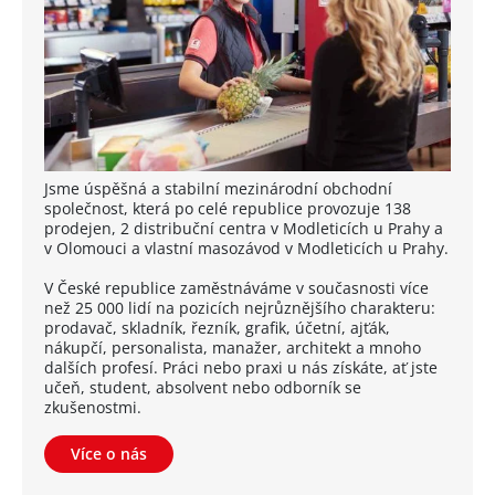
Jsme úspěšná a stabilní mezinárodní obchodní
společnost, která po celé republice provozuje 138
prodejen, 2 distribuční centra v Modleticích u Prahy a
v Olomouci a vlastní masozávod v Modleticích u Prahy.
V České republice zaměstnáváme v současnosti více
než 25 000 lidí na pozicích nejrůznějšího charakteru:
prodavač, skladník, řezník, grafik, účetní, ajťák,
nákupčí, personalista, manažer, architekt a mnoho
dalších profesí. Práci nebo praxi u nás získáte, ať jste
učeň, student, absolvent nebo odborník se
zkušenostmi.
Více o nás