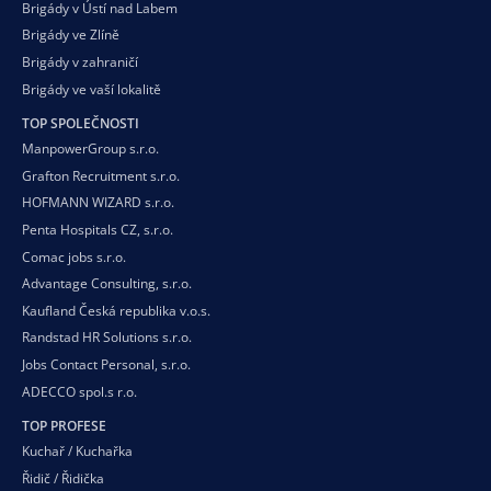
Brigády v Ústí nad Labem
Brigády ve Zlíně
Brigády v zahraničí
Brigády ve vaší
lokalitě
TOP SPOLEČNOSTI
ManpowerGroup s.r.o.
Grafton Recruitment s.r.o.
HOFMANN WIZARD s.r.o.
Penta Hospitals CZ, s.r.o.
Comac jobs s.r.o.
Advantage Consulting, s.r.o.
Kaufland Česká republika v.o.s.
Randstad HR Solutions s.r.o.
Jobs Contact Personal, s.r.o.
ADECCO spol.s r.o.
TOP PROFESE
Kuchař / Kuchařka
Řidič / Řidička