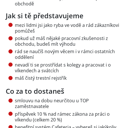
obchodě
Jak si tě představujeme
mezi lidmi jsi jako ryba ve vodě a rád zákazníkovi
pomůžeš
pokud už máš nějaké pracovní zkušenosti z
obchodu, budeš mít výhodu
rád se naučíš novým věcem i v rámci ostatních
oddělení
nevadí ti se prostřídat s kolegy a pracovat i o
víkendech a svátcích
máš čistý trestní rejstřík
Co za to dostaneš
smlouvu na dobu neurčitou u TOP
zaměstnavatele
příspěvek 10 % nad rámec zákona za práci o
víkendu (celkem 20 %)
benefitní systém Cafeteria – vybereš si jakýkoliv