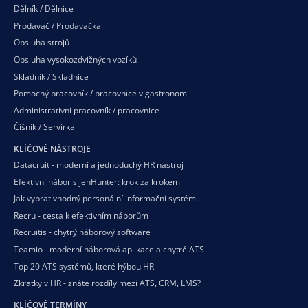
Dělník / Dělnice
Prodavač / Prodavačka
Obsluha strojů
Obsluha vysokozdvižných vozíků
Skladník / Skladnice
Pomocný pracovník / pracovnice v gastronomii
Administrativní pracovník / pracovnice
Číšník / Servírka
KLÍČOVÉ NÁSTROJE
Datacruit - moderní a jednoduchý HR nástroj
Efektivní nábor s jenHunter: krok za krokem
Jak vybrat vhodný personální informační systém
Recru - cesta k efektivním náborům
Recruitis - chytrý náborový software
Teamio - moderní náborová aplikace a chytré ATS
Top 20 ATS systémů, které hýbou HR
Zkratky v HR - znáte rozdíly mezi ATS, CRM, LMS?
KLÍČOVÉ TERMÍNY