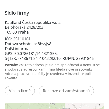
Sídlo firmy
Kaufland Česká republika v.o.s.
Bělohorská 2428/203
169 00 Praha
IČO: 25110161
Datová schránka: 8hvyjy8
Další informace:
GPS: 50.0786181,14.4321355,
S-JTSK: -748671.84 -1043292.10, RUIAN: 27931846
Poznámka:
Tato adresa je sídlem společnosti a nemusí se
shodovat s adresou, kam firma hledá nové pracovníky.
Adresa pracovní nabídky je uvedena v inzerci - v poli
Lokalita.
Více o firmě
Recenze od zaměstnanců