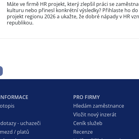
Máte ve firmě HR projekt, který zlepšil práci se zaměstna
kulturu nebo přinesl konkrétní výsledky? Přihlaste ho do
projekt regionu 2026 a ukažte, že dobré nápady v HR vzni
republikou.
 INFORMACE
PRO FIRMY
votopis
Hledám zaměstnance
Vložit nový inzerát
 dotazy - uchazeči
Ceník služeb
 mezd / platů
Recenze