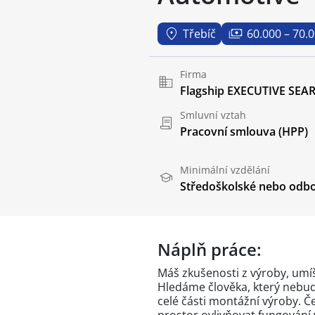
Třebíč
60.000 – 70.
Firma
Flagship EXECUTIVE SEARC
Smluvní vztah
Pracovní smlouva (HPP)
Minimální vzdělání
Středoškolské nebo odbo
Náplň práce:
Máš zkušenosti z výroby, umíš
Hledáme člověka, který nebud
celé části montážní výroby. Č