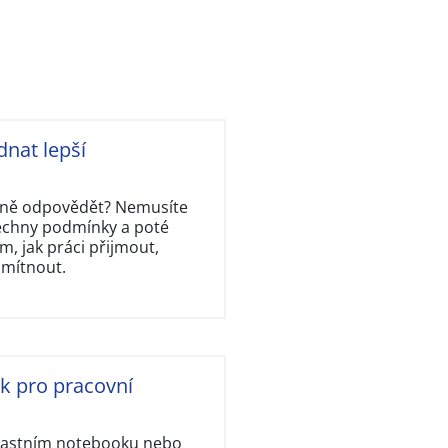
dnat lepší
rávně odpovědět? Nemusíte
šechny podmínky a poté
, jak práci přijmout,
dmítnout.
ok pro pracovní
vlastním notebooku nebo