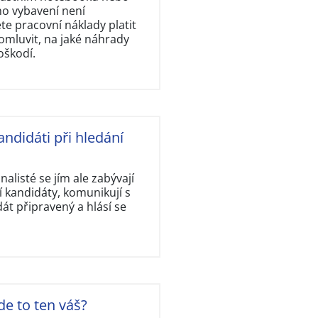
ho vybavení není
e pracovní náklady platit
omluvit, na jaké náhrady
oškodí.
andidáti při hledání
nalisté se jím ale zabývají
 kandidáty, komunikují s
dát připravený a hlásí se
de to ten váš?