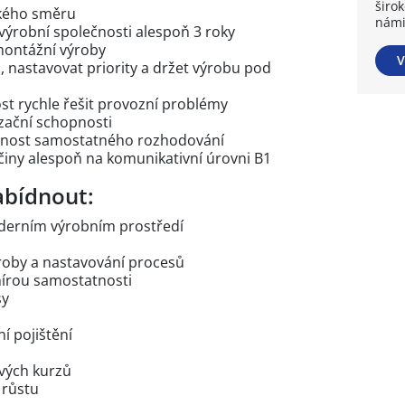
širo
ckého směru
námi
 výrobní společnosti alespoň 3 roky
 montážní výroby
V
, nastavovat priority a držet výrobu pod
st rychle řešit provozní problémy
zační schopnosti
pnost samostatného rozhodování
činy alespoň na komunikativní úrovni B1
bídnout:
moderním výrobním prostředí
roby a nastavování procesů
mírou samostatnosti
sy
ní pojištění
ových kurzů
 růstu