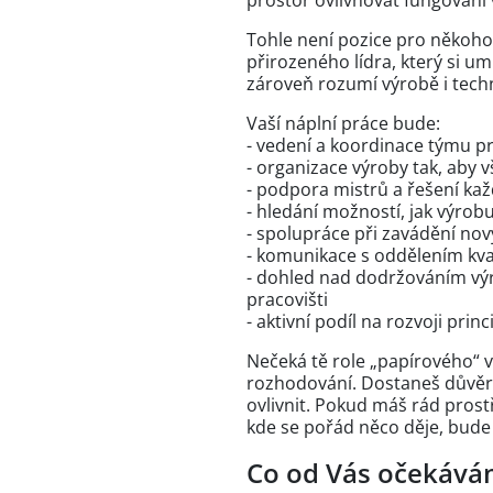
prostor ovlivňovat fungování 
Tohle není pozice pro někoho,
přirozeného lídra, který si um
zároveň rozumí výrobě i techn
Vaší náplní práce bude:
- vedení a koordinace týmu 
- organizace výroby tak, aby 
- podpora mistrů a řešení ka
- hledání možností, jak výrobu
- spolupráce při zavádění nov
- komunikace s oddělením kvali
- dohled nad dodržováním vý
pracovišti
- aktivní podíl na rozvoji prin
Nečeká tě role „papírového“ v
rozhodování. Dostaneš důvěr
ovlivnit. Pokud máš rád prostř
kde se pořád něco děje, bude t
Co od Vás očekává