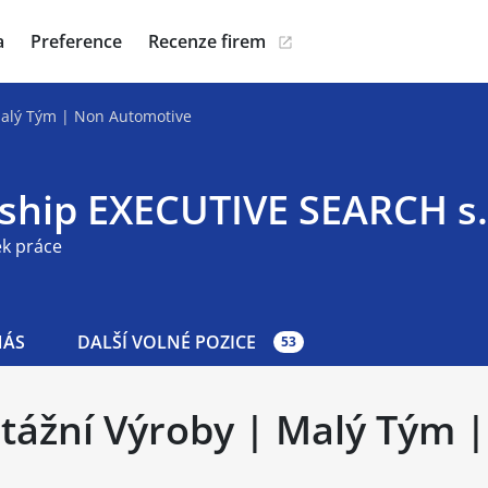
a
Preference
Recenze firem
Malý Tým | Non Automotive
gship EXECUTIVE SEARCH s.
ek práce
NÁS
DALŠÍ VOLNÉ POZICE
53
tážní Výroby | Malý Tým 