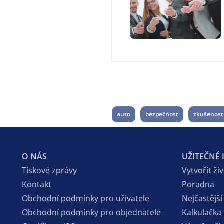
auto
bezpečnost
zkušenost
O NÁS
UŽITEČNÉ
Tiskové zprávy
Vytvořit ži
Kontakt
Poradna
Obchodní podmínky pro uživatele
Nejčastější
Obchodní podmínky pro objednatele
Kalkulačka