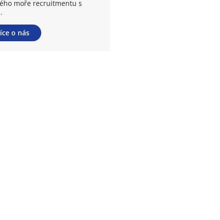
kého moře recruitmentu s
.
íce o nás