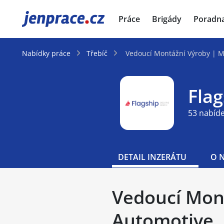
JenPráce.cz
Práce
Brigády
Poradn
Nabídky práce
Třebíč
Vedoucí Montážní Výroby | 
Fla
53 nabíd
DETAIL INZERÁTU
O 
Vedoucí Mon
Automotive