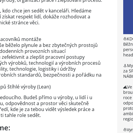
výroby, organizaci práce i zlepšování procesů.
 kdo chce jen sedět v kanceláři. Hledáme
í získat respekt lidí, dokáže rozhodovat a
ické stránce věci.
⛵KD
pracovníků montáže
Běžn
vše běželo plynule a bez zbytečných prostojů
pers
ždodenních provozních situací
head
 zefektivnit a zlepšit pracovní postupy
ých výrobků, technologií a výrobních procesů
⚓My 
ty, technologie, logistiky i údržby
za S
robních standardů, bezpečnosti a pořádku na
NÁB
cipů štíhlé výroby (Lean)
🌊Ve
brou
edoucího. Budeš přímo u výroby, u lidí i u
roce
odpou
u, odpovědnost a prostor věci skutečně
prot
edí, kde je za tebou vidět výsledek práce a
ambi
i tahle role sedět.
regi
me:
⛵Vyr