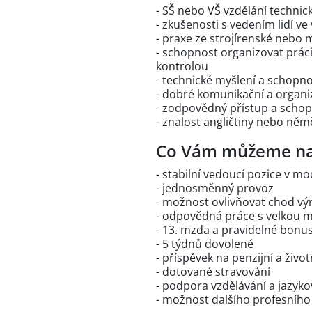
- SŠ nebo VŠ vzdělání techni
- zkušenosti s vedením lidí ve
- praxe ze strojírenské nebo
- schopnost organizovat práci
kontrolou
- technické myšlení a schopno
- dobré komunikační a organi
- zodpovědný přístup a scho
- znalost angličtiny nebo něm
Co Vám můžeme na
- stabilní vedoucí pozice v 
- jednosměnný provoz
- možnost ovlivňovat chod vý
- odpovědná práce s velkou 
- 13. mzda a pravidelné bonu
- 5 týdnů dovolené
- příspěvek na penzijní a život
- dotované stravování
- podpora vzdělávání a jazyk
- možnost dalšího profesního