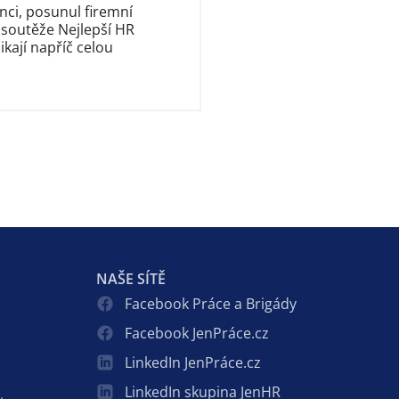
nci, posunul firemní
 soutěže Nejlepší HR
kají napříč celou
NAŠE SÍTĚ
Facebook Práce a Brigády
Facebook JenPráce.cz
LinkedIn JenPráce.cz
LinkedIn skupina JenHR