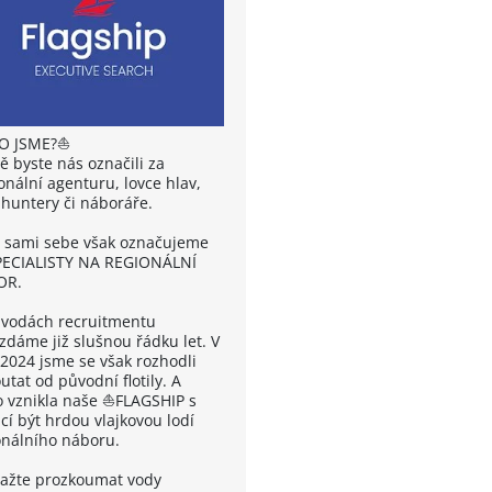
O JSME?⛵
ě byste nás označili za
onální agenturu, lovce hlav,
huntery či náboráře.
sami sebe však označujeme
PECIALISTY NA REGIONÁLNÍ
OR.
 vodách recruitmentu
zdáme již slušnou řádku let. V
 2024 jsme se však rozhodli
tat od původní flotily. A
o vznikla naše ⛵FLAGSHIP s
cí být hrdou vlajkovou lodí
onálního náboru.
ažte prozkoumat vody