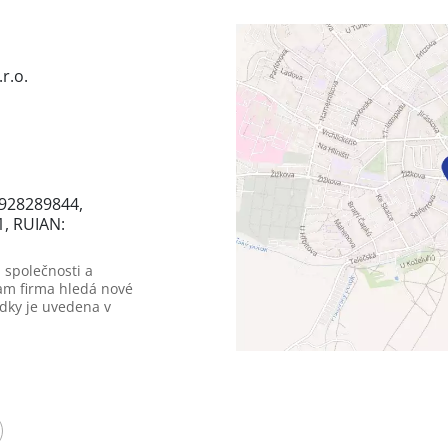
r.o.
4928289844,
1, RUIAN:
 společnosti a
am firma hledá nové
dky je uvedena v