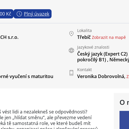
000 Kč
Plný úvazek
Lokalita
H s.r.o.
Třebíč
Zobrazit na mapě
Jazykové znalosti
Český jazyk
(Expert C2)
pokročilý B1)
,
Německý
Kontakt
rné vyučení s maturitou
Veronika Dobrovolná,
Z
O 
 vést lidi a nezalekneš se odpovědnosti?
e jen „hlídat směnu“, ale převezme vedení
eká tě samostatná role, ve které budeš mít