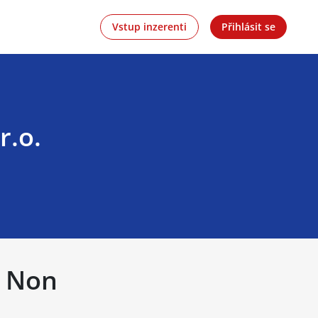
Vstup inzerenti
Přihlásit se
r.o.
| Non