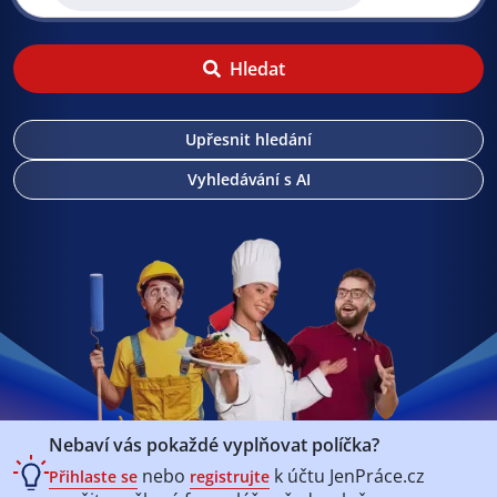
Hledat
Upřesnit hledání
Vyhledávání s AI
Nebaví vás pokaždé vyplňovat políčka?
nebo
k účtu
JenPráce.cz
Přihlaste se
registrujte