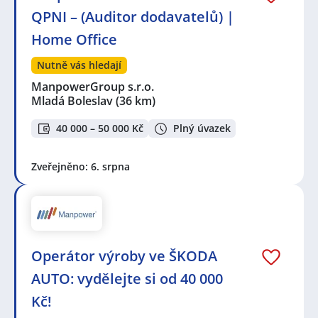
QPNI – (Auditor dodavatelů) |
Home Office
Nutně vás hledají
ManpowerGroup s.r.o.
Mladá Boleslav
(36 km)
40 000 – 50 000 Kč
Plný úvazek
Zveřejněno: 6. srpna
Operátor výroby ve ŠKODA
AUTO: vydělejte si od 40 000
Kč!