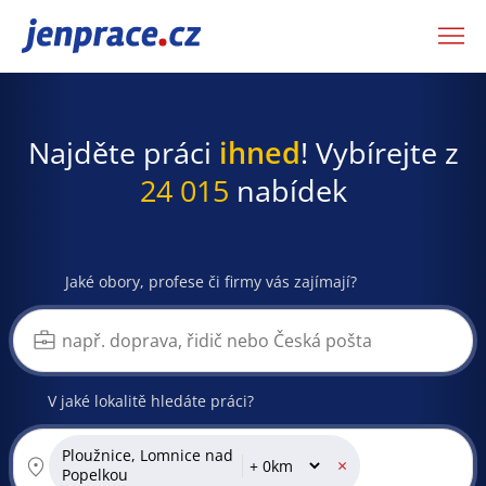
JenPráce.cz
Najděte práci
ihned
! Vybírejte z
24 015
nabídek
Jaké obory, profese či firmy vás zajímají?
V jaké lokalitě hledáte práci?
Ploužnice, Lomnice nad
×
Popelkou