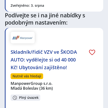
Seznam lokalit v zobrazených inzerátech:
Zveřejněno: 3. srpna
Celá ČR
,
Mladá Boleslav
,
Kouty, okres Nymburk
,
Jaroměř
,
Lišice
,
Lomnice nad Popelkou
,
Kněžnice
,
Podívejte se i na jiné nabídky s
Libuň
,
Valdické Předměstí, Jičín
,
Jičín
,
Nová Paka
,
podobným nastavením:
Semily
,
Milíčeves, Slatiny
,
Sobotka
,
Čistá u Horek
,
Horní Branná
,
Železný Brod
,
Dolní Nová Ves, Lázně
Bělohrad
,
Turnov
,
Vrchlabí
Skladník/řidič VZV ve ŠKODA
AUTO: vydělejte si od 40 000
Kč! Ubytování zajištěno!
Nutně vás hledají
ManpowerGroup s.r.o.
Mladá Boleslav
(36 km)
Plný úvazek