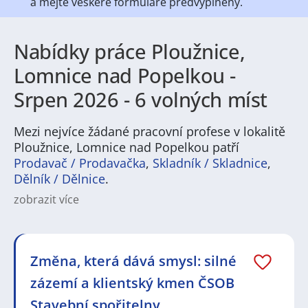
a mějte veškeré
formuláře předvyplněny.
Nabídky práce Ploužnice,
Lomnice nad Popelkou -
Srpen 2026 - 6 volných míst
Mezi nejvíce žádané pracovní profese v lokalitě
Ploužnice, Lomnice nad Popelkou patří
Prodavač / Prodavačka
,
Skladník / Skladnice
,
Dělník / Dělnice
.
zobrazit více
Na
JenPráce.cz
naleznete širokou nabídku pravidelně
aktualizovaných a doplňovaných inzerátů
práce
i
brigády
. Najdete zde široké množství různých oborů
a profesí, o které mají firmy aktuálně největší zájem a
Změna, která dává smysl: silné
je pro ně velmi podstatné obsadit pracovní pozici v co
zázemí a klientský kmen ČSOB
nejkratším možném termínu. Mezi takové profese
patří nyní nejvíce
kuchař / kuchařka
,
řidič / řidička
,
Stavební spořitelny