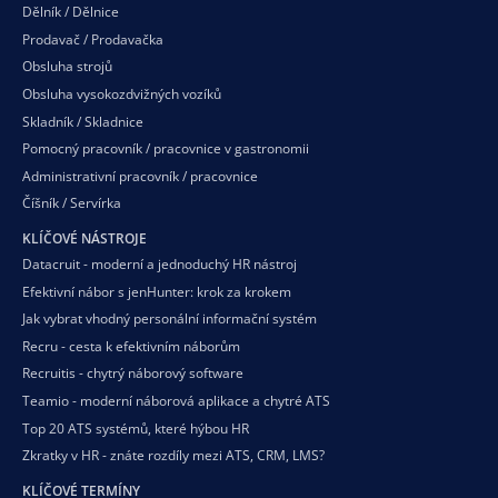
Dělník / Dělnice
Prodavač / Prodavačka
Obsluha strojů
Obsluha vysokozdvižných vozíků
Skladník / Skladnice
Pomocný pracovník / pracovnice v gastronomii
Administrativní pracovník / pracovnice
Číšník / Servírka
KLÍČOVÉ NÁSTROJE
Datacruit - moderní a jednoduchý HR nástroj
Efektivní nábor s jenHunter: krok za krokem
Jak vybrat vhodný personální informační systém
Recru - cesta k efektivním náborům
Recruitis - chytrý náborový software
Teamio - moderní náborová aplikace a chytré ATS
Top 20 ATS systémů, které hýbou HR
Zkratky v HR - znáte rozdíly mezi ATS, CRM, LMS?
KLÍČOVÉ TERMÍNY