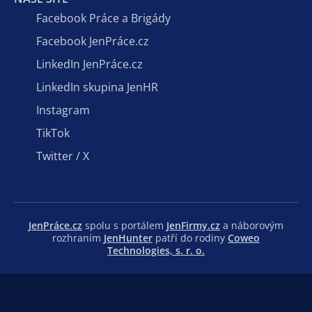
Facebook Práce a Brigády
Facebook JenPráce.cz
LinkedIn JenPráce.cz
LinkedIn skupina JenHR
Instagram
TikTok
Twitter / X
JenPráce.cz
spolu s portálem
JenFirmy.cz
a náborovým
rozhraním
JenHunter
patří do rodiny
Coweo
Technologies, s. r. o.