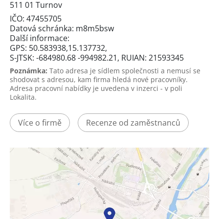
511 01 Turnov
IČO: 47455705
Datová schránka: m8m5bsw
Další informace:
GPS: 50.583938,15.137732,
S-JTSK: -684980.68 -994982.21, RUIAN: 21593345
Poznámka:
Tato adresa je sídlem společnosti a nemusí se
shodovat s adresou, kam firma hledá nové pracovníky.
Adresa pracovní nabídky je uvedena v inzerci - v poli
Lokalita.
Více o firmě
Recenze od zaměstnanců