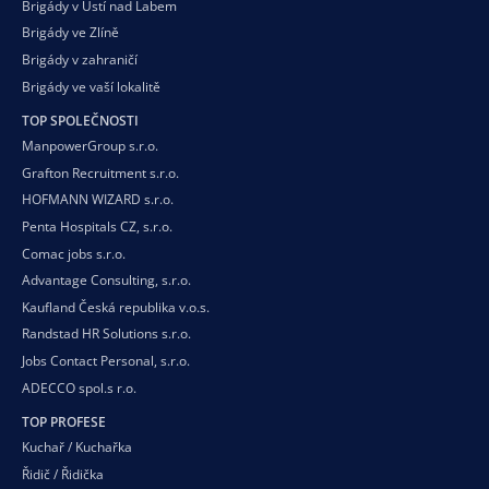
Brigády v Ústí nad Labem
Brigády ve Zlíně
Brigády v zahraničí
Brigády ve vaší
lokalitě
TOP SPOLEČNOSTI
ManpowerGroup s.r.o.
Grafton Recruitment s.r.o.
HOFMANN WIZARD s.r.o.
Penta Hospitals CZ, s.r.o.
Comac jobs s.r.o.
Advantage Consulting, s.r.o.
Kaufland Česká republika v.o.s.
Randstad HR Solutions s.r.o.
Jobs Contact Personal, s.r.o.
ADECCO spol.s r.o.
TOP PROFESE
Kuchař / Kuchařka
Řidič / Řidička