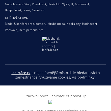
Na dobu neurčitou
,
Projektant
,
Elektrikář
,
Vývoj
,
IT
,
Automobil
,
Bezpečnost
,
Lékař
,
Agentura
KLÍČOVÁ SLOVA
Mzda
,
Ukončení prac. poměru
,
Hrubá mzda
,
Nadřízený
,
Hodnocení
,
Pochvala
,
Jsem personalista
JenPráce.cz
– nejoblíbenější místo, kde hledat práci a
zaměstnance. Využíváme cookies, viz
podmínky
.
Pracovní portál JenPráce.cz provozuje
© 2016–2026 Coweo Technologies s.r.o.,