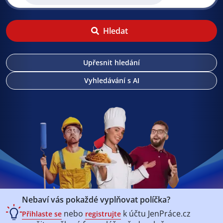
Hledat
Upřesnit hledání
Vyhledávání s AI
Nebaví vás pokaždé vyplňovat políčka?
nebo
k účtu
JenPráce.cz
Přihlaste se
registrujte