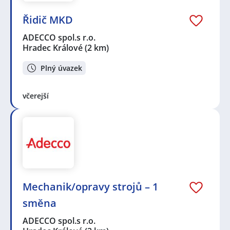
Řidič MKD
ADECCO spol.s r.o.
Hradec Králové
(2 km)
Plný úvazek
včerejší
Mechanik/opravy strojů – 1
směna
ADECCO spol.s r.o.