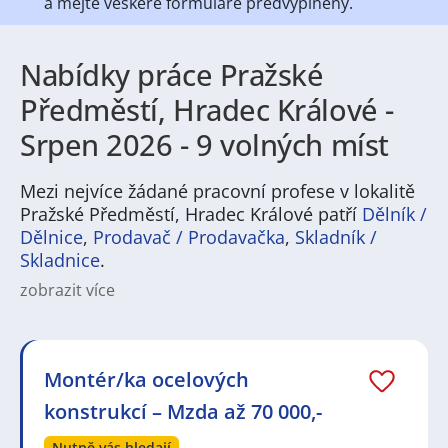
a mějte veškeré
formuláře předvyplněny.
Nabídky práce Pražské
Předměstí, Hradec Králové -
Srpen 2026 - 9 volných míst
Mezi nejvíce žádané pracovní profese v lokalitě
Pražské Předměstí, Hradec Králové patří
Dělník /
Dělnice
,
Prodavač / Prodavačka
,
Skladník /
Skladnice
.
zobrazit více
Na
JenPráce.cz
naleznete širokou nabídku pravidelně
aktualizovaných a doplňovaných inzerátů
práce
i
brigády
. Najdete zde široké množství různých oborů
a profesí, o které mají firmy aktuálně největší zájem a
Montér/ka ocelových
je pro ně velmi podstatné obsadit pracovní pozici v co
konstrukcí – Mzda až 70 000,-
nejkratším možném termínu. Mezi takové profese
patří nyní nejvíce
kuchař / kuchařka
,
řidič / řidička
,
Nutně vás hledají