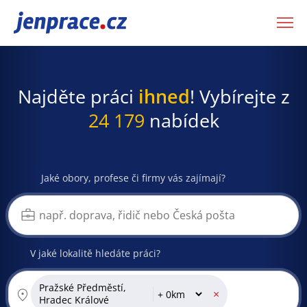
JenPráce.cz
Najděte práci
ihned
! Vybírejte z
24 179
nabídek
Jaké obory, profese či firmy vás zajímají?
V jaké lokalitě hledáte práci?
Pražské Předměstí,
×
Hradec Králové