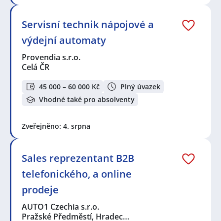
Elektromechanik / Elektromechanička
,
Elektromontér
/ Elektromontérka
,
Elektrospecialista /
Servisní technik nápojové a
Elektrospecialistka
,
Elektrikář / Elektrikářka
,
Servisní
technik / technička
,
Manažer / manažerka prodeje
,
výdejní automaty
Obchodní zástupce / zástupkyně
,
Obsluha strojů
,
Vedoucí skladu
,
Elektronik / Elektronička
,
Technik /
Provendia s.r.o.
technička automatizace
Celá ČR
Seznam lokalit v zobrazených inzerátech:
45 000 – 60 000 Kč
Plný úvazek
Celá ČR
,
Pražské Předměstí, Hradec Králové
,
Kouty,
Vhodné také pro absolventy
okres Nymburk
,
Čáslav
,
Hradec Králové
,
Jaroměř
,
Lišice
,
Pouchov, Hradec Králové
,
Vysoké Mýto
,
Nové
Město nad Metují
,
Choceň
,
Dolany, okres Náchod
,
Zveřejněno: 4. srpna
Věkoše, Hradec Králové
,
Chrudim
Sales reprezentant B2B
telefonického, a online
prodeje
AUTO1 Czechia s.r.o.
Pražské Předměstí, Hradec…