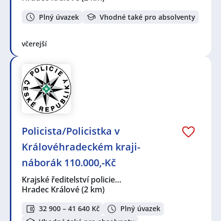
Plný úvazek
Vhodné také pro absolventy
včerejší
Policista/Policistka v
Královéhradeckém kraji-
náborák 110.000,-Kč
Krajské ředitelství policie…
Hradec Králové
(2 km)
32 900 – 41 640 Kč
Plný úvazek