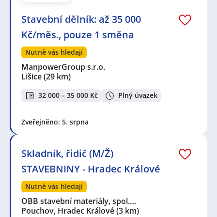
Stavební dělník: až 35 000
Kč/měs., pouze 1 směna
Nutně vás hledají
ManpowerGroup s.r.o.
Lišice
(29 km)
32 000 – 35 000 Kč
Plný úvazek
Zveřejněno: 5. srpna
Skladník, řidič (M/Ž)
STAVEBNINY - Hradec Králové
Nutně vás hledají
OBB stavební materiály, spol.…
Pouchov, Hradec Králové
(3 km)