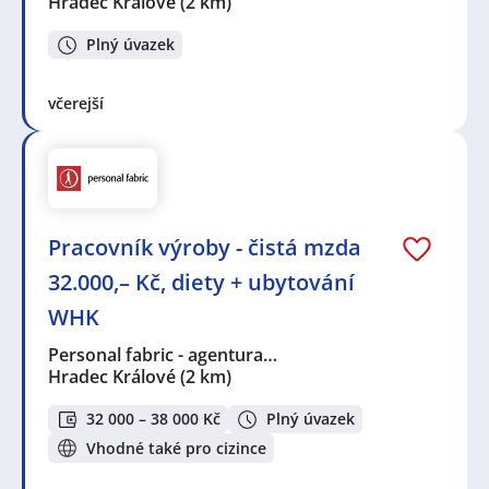
Hradec Králové
(2 km)
Plný úvazek
včerejší
Pracovník výroby - čistá mzda
32.000,– Kč, diety + ubytování
WHK
Personal fabric - agentura…
Hradec Králové
(2 km)
32 000 – 38 000 Kč
Plný úvazek
Vhodné také pro cizince