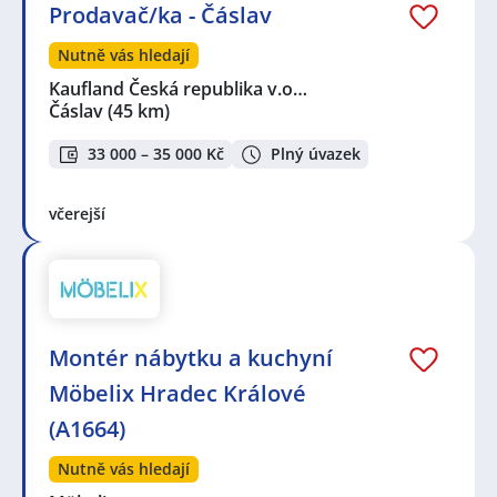
Prodavač/ka - Čáslav
Nutně vás hledají
Kaufland Česká republika v.o…
Čáslav
(45 km)
33 000 – 35 000 Kč
Plný úvazek
včerejší
Montér nábytku a kuchyní
Möbelix Hradec Králové
(A1664)
Nutně vás hledají