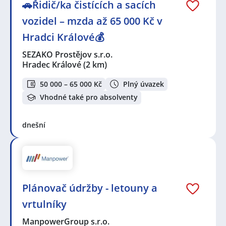
🚗Řidič/ka čistících a sacích
vozidel – mzda až 65 000 Kč v
Hradci Králové💰
SEZAKO Prostějov s.r.o.
Hradec Králové
(2 km)
50 000 – 65 000 Kč
Plný úvazek
Vhodné také pro absolventy
dnešní
Plánovač údržby - letouny a
vrtulníky
ManpowerGroup s.r.o.