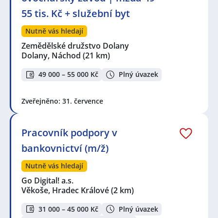
55 tis. Kč + služební byt
Nutně vás hledají
Zemědělské družstvo Dolany
Dolany, Náchod
(21 km)
49 000 – 55 000 Kč
Plný úvazek
Zveřejněno: 31. července
Pracovník podpory v
bankovnictví (m/ž)
Nutně vás hledají
Go Digital! a.s.
Věkoše, Hradec Králové
(2 km)
31 000 – 45 000 Kč
Plný úvazek