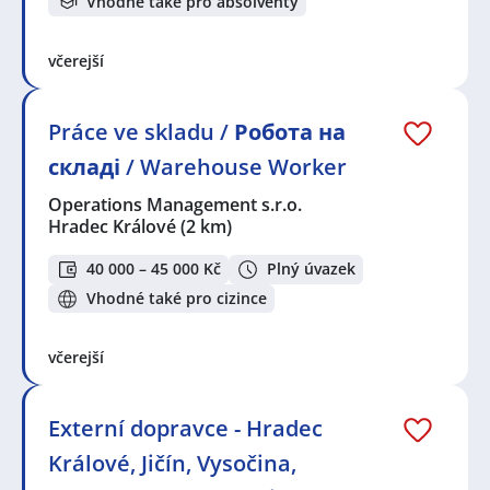
Vhodné také pro absolventy
včerejší
Práce ve skladu / Робота на
складі / Warehouse Worker
Operations Management s.r.o.
Hradec Králové
(2 km)
40 000 – 45 000 Kč
Plný úvazek
Vhodné také pro cizince
včerejší
Externí dopravce - Hradec
Králové, Jičín, Vysočina,