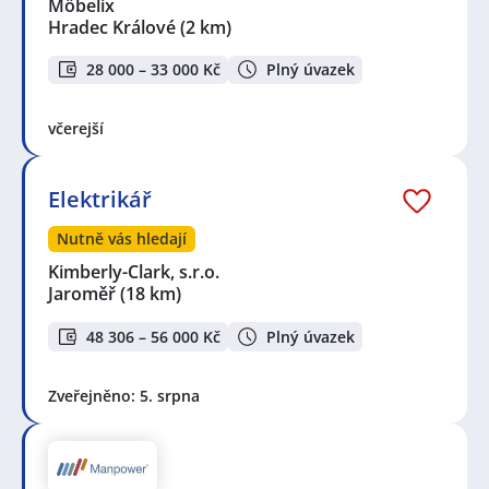
Möbelix
Hradec Králové
(2 km)
28 000 – 33 000 Kč
Plný úvazek
včerejší
Elektrikář
Nutně vás hledají
Kimberly-Clark, s.r.o.
Jaroměř
(18 km)
48 306 – 56 000 Kč
Plný úvazek
Zveřejněno: 5. srpna