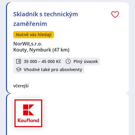
Skladník s technickým
zaměřením
Nutně vás hledají
NorWit,s.r.o.
Kouty, Nymburk
(47 km)
35 000 – 45 000 Kč
Plný úvazek
Vhodné také pro absolventy
včerejší