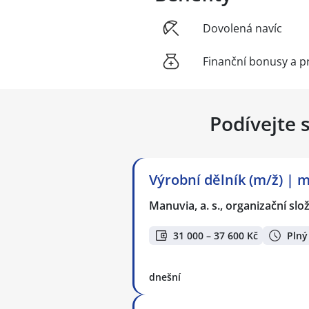
Dovolená navíc
Finanční bonusy a p
Podívejte 
Výrobní dělník (m/ž) | 
Manuvia, a. s., organizační slo
31 000 – 37 600 Kč
Plný
dnešní