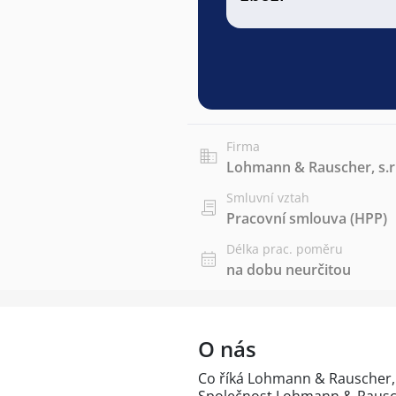
Firma
Lohmann & Rauscher, s.r
Smluvní vztah
Pracovní smlouva (HPP)
Délka prac. poměru
na dobu neurčitou
O nás
Co říká Lohmann & Rauscher, s