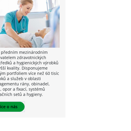
 předním mezinárodním
vatelem zdravotnických
tředků a hygienických výrobků
yšší kvality. Disponujeme
ým portfoliem více než 60 tisíc
ků a služeb v oblasti
gementu rány, obinadel,
, opor a fixací, systémů
ačních setů a hygieny.
íce o nás