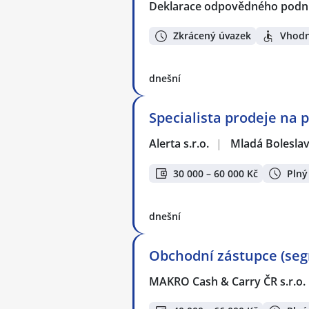
Deklarace odpovědného podnik
Zkrácený úvazek
Vhodn
dnešní
Specialista prodeje na p
Alerta s.r.o.
|
Mladá Boleslav
30 000 – 60 000 Kč
Plný
dnešní
Obchodní zástupce (se
MAKRO Cash & Carry ČR s.r.o.