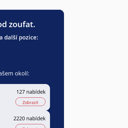
od zoufat.
 další pozice:
vašem okolí:
127 nabídek
Zobrazit
2220 nabídek