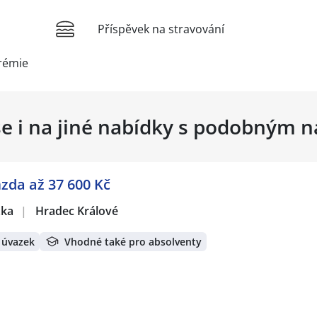
Příspěvek na stravování
rémie
se i na jiné nabídky s podobným 
mzda až 37 600 Kč
žka
|
Hradec Králové
 úvazek
Vhodné také pro absolventy