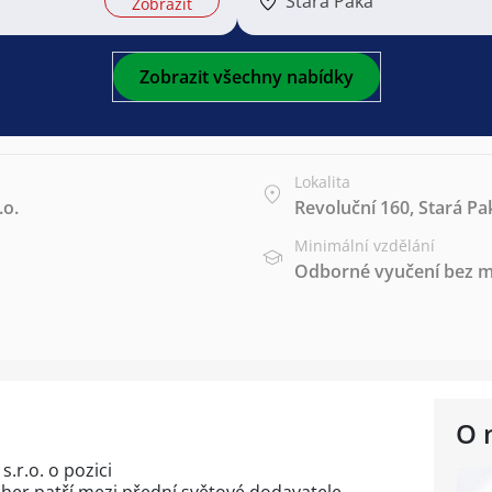
Stará Paka
Zobrazit
Zobrazit všechny nabídky
Lokalita
.o.
Revoluční 160, Stará Pa
Minimální vzdělání
Odborné vyučení bez m
O 
.r.o. o pozici