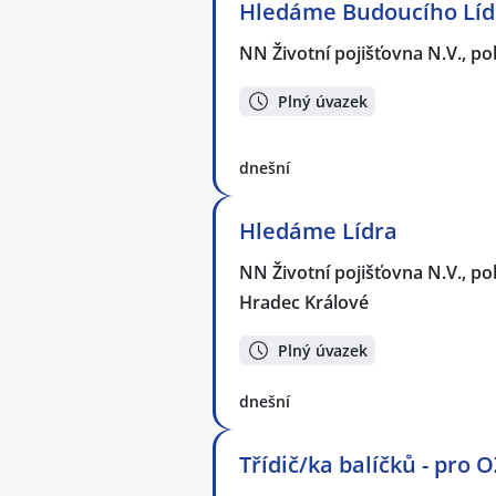
Hledáme Budoucího Lídr
NN Životní pojišťovna N.V., p
Plný úvazek
dnešní
Hledáme Lídra
NN Životní pojišťovna N.V., p
Hradec Králové
Plný úvazek
dnešní
Třídič/ka balíčků - pro 