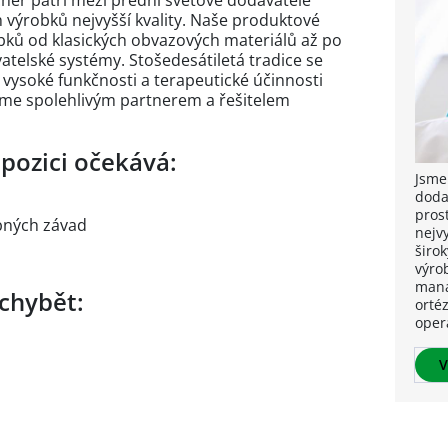
er patří mezi přední světové dodavatele
 výrobků nejvyšší kvality. Naše produktové
obků od klasických obvazových materiálů až po
telské systémy. Stošedesátiletá tradice se
ě, vysoké funkčnosti a terapeutické účinnosti
sme spolehlivým partnerem a řešitelem
 pozici očekává:
Jsme
doda
pros
bných závad
nejv
širok
výrob
mana
chybět:
ortéz
oper
V