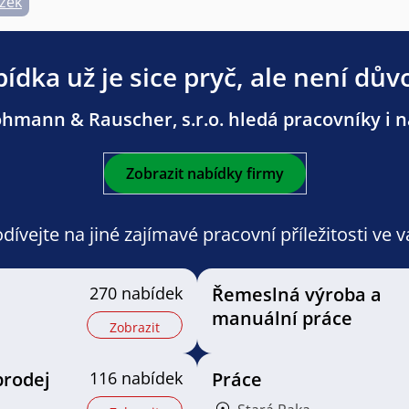
zek
ídka už je sice pryč, ale není dův
hmann & Rauscher, s.r.o. hledá pracovníky i na
Zobrazit nabídky firmy
ívejte na jiné zajímavé pracovní příležitosti ve 
270 nabídek
Řemeslná výroba a
manuální práce
Zobrazit
prodej
116 nabídek
Práce