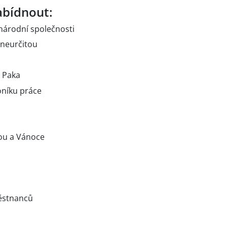
bídnout:
inárodní společnosti
neurčitou
 Paka
níku práce
ou a Vánoce
městnanců