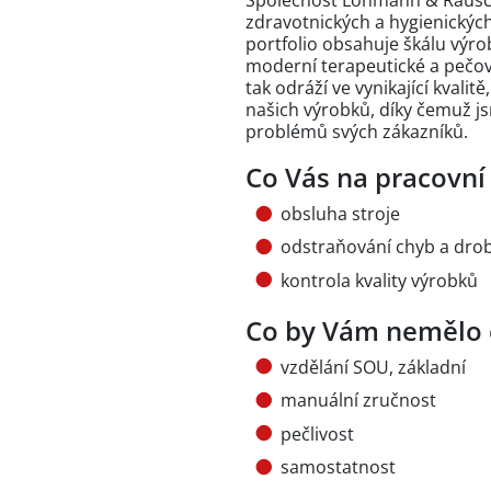
Společnost Lohmann & Rausch
zdravotnických a hygienických
portfolio obsahuje škálu výr
moderní terapeutické a pečova
tak odráží ve vynikající kvalit
našich výrobků, díky čemuž j
problémů svých zákazníků.
Co Vás na pracovní
obsluha stroje
odstraňování chyb a dro
kontrola kvality výrobků
Co by Vám nemělo 
vzdělání SOU, základní
manuální zručnost
pečlivost
samostatnost