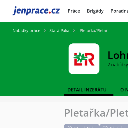
JenPráce.cz
Práce
Brigády
Poradn
Nabídky práce
Stará Paka
Pletařka/Pletař
Loh
2 nabídky
DETAIL INZERÁTU
O 
Pletařka/Ple