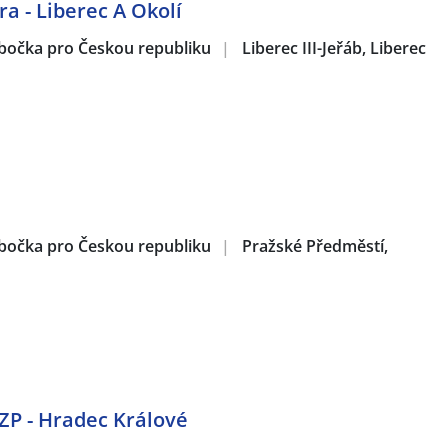
a - Liberec A Okolí
obočka pro Českou republiku
|
Liberec III-Jeřáb, Liberec
obočka pro Českou republiku
|
Pražské Předměstí,
OZP - Hradec Králové