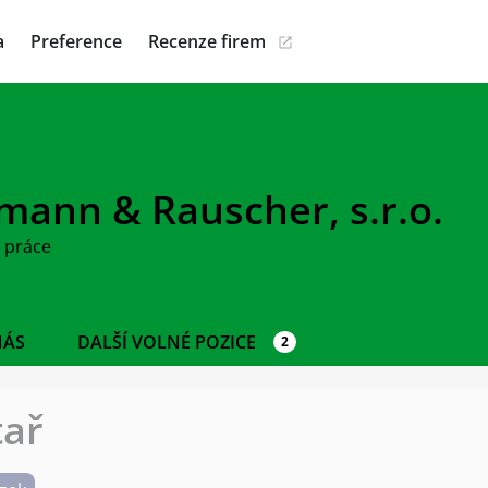
a
Preference
Recenze firem
mann & Rauscher, s.r.o.
 práce
NÁS
DALŠÍ VOLNÉ POZICE
2
tař