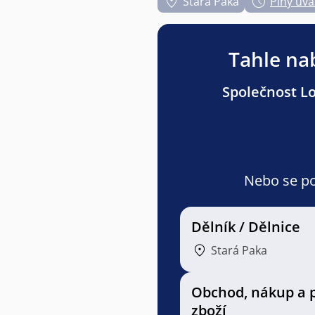
Stará Paka
Plný úva
Tahle nab
Společnost Lo
Nebo se pod
Dělník / Dělnice
Stará Paka
Obchod, nákup a 
zboží