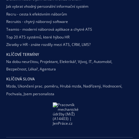
Jak vybrat vhodný personální informační systém
Recru - cesta k efektivním náborům
Recruitis - chytrý náborový software
Teamio - moderní náborová aplikace a chytré ATS
Top 20 ATS systémů, které hýbou HR
Zkratky v HR - znáte rozdíly mezi ATS, CRM, LMS?
KLÍČOVÉ TERMÍNY
Na dobu neurčitou
,
Projektant
,
Elektrikář
,
Vývoj
,
IT
,
Automobil
,
Bezpečnost
,
Lékař
,
Agentura
KLÍČOVÁ SLOVA
Mzda
,
Ukončení prac. poměru
,
Hrubá mzda
,
Nadřízený
,
Hodnocení
,
Pochvala
,
Jsem personalista