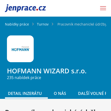
JenPráce.cz
Nabídky práce
Turnov
Pracovník mechanické údržby (M
HOFMANN WIZARD s.r.o.
235 nabídek práce
DETAIL INZERÁTU
O NÁS
DALŠÍ VOLNÉ PO