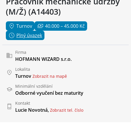
Pracovník mechanické údržby
(M/Ž) (A14403)
Turnov
40.000 – 45.000 Kč
Plný úvazek
Firma
HOFMANN WIZARD s.r.o.
Lokalita
Turnov
Zobrazit na mapě
Minimální vzdělání
Odborné vyučení bez maturity
Kontakt
Lucie Novotná,
Zobrazit tel. číslo