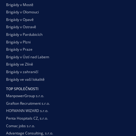
Brigády v Mostě
Brigády v Olomouci
Brigády v Opavě
Brigády v Ostravě
Brigády v Pardubicích
Brigády v Plzni
Brigády v Praze
Brigády v Ústí nad Labem
Brigády ve Zlíně
Brigády v zahraničí
Brigády ve vaší
lokalitě
TOP SPOLEČNOSTI
ManpowerGroup s.r.o.
Grafton Recruitment s.r.o.
HOFMANN WIZARD s.r.o.
Penta Hospitals CZ, s.r.o.
Comac jobs s.r.o.
Advantage Consulting, s.r.o.