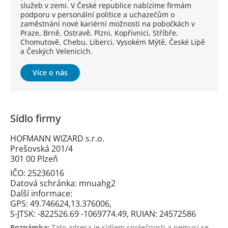
služeb v zemi. V České republice nabízíme firmám
podporu v personální politice a uchazečům o
zaměstnání nové kariérní možnosti na pobočkách v
Praze, Brně, Ostravě, Plzni, Kopřivnici, Stříbře,
Chomutově, Chebu, Liberci, Vysokém Mýtě, České Lípě
a Českých Velenicích.
Více o nás
Sídlo firmy
HOFMANN WIZARD s.r.o.
Prešovská 201/4
301 00 Plzeň
IČO: 25236016
Datová schránka: mnuahg2
Další informace:
GPS: 49.746624,13.376006,
S-JTSK: -822526.69 -1069774.49, RUIAN: 24572586
Poznámka:
Tato adresa je sídlem společnosti a nemusí se