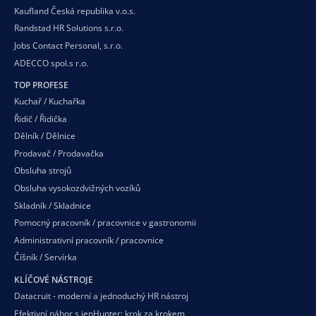
Kaufland Česká republika v.o.s.
Randstad HR Solutions s.r.o.
Jobs Contact Personal, s.r.o.
ADECCO spol.s r.o.
TOP PROFESE
Kuchař / Kuchařka
Řidič / Řidička
Dělník / Dělnice
Prodavač / Prodavačka
Obsluha strojů
Obsluha vysokozdvižných vozíků
Skladník / Skladnice
Pomocný pracovník / pracovnice v gastronomii
Administrativní pracovník / pracovnice
Číšník / Servírka
KLÍČOVÉ NÁSTROJE
Datacruit - moderní a jednoduchý HR nástroj
Efektivní nábor s jenHunter: krok za krokem