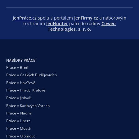
JenPráce.cz
spolu s portálem
JenFirmy.cz
a náborovým
rozhraním
JenHunter
patří do rodiny
Coweo
Technologies, s. r. o.
NABÍDKY PRÁCE
Práce v Brně
Práce v Českých Budějovicích
Práce v Havířově
Práce v Hradci Králové
Práce v Jihlavě
Práce v Karlových Varech
Práce v Kladně
Práce v Liberci
Práce v Mostě
Práce v Olomouci