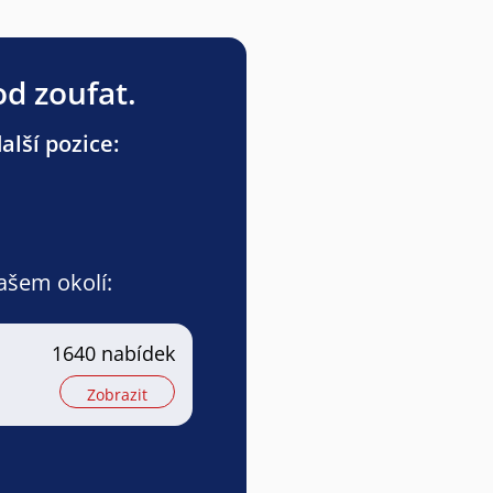
od zoufat.
lší pozice:
vašem okolí:
1640 nabídek
Zobrazit