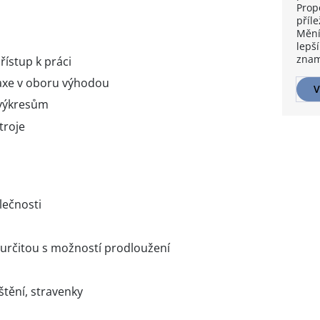
Prop
příle
Mění
lepší
znam
řístup k práci
axe v oboru výhodou
V
výkresům
troje
lečnosti
určitou s možností prodloužení
štění, stravenky