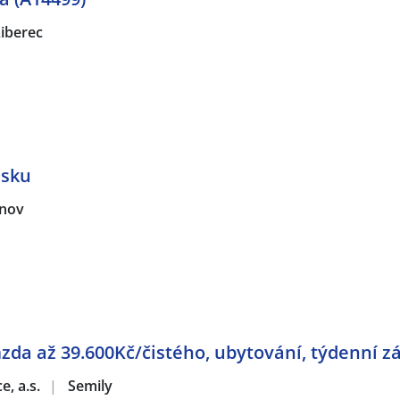
iberec
isku
nov
mzda až 39.600Kč/čistého, ubytování, týdenní 
e, a.s.
|
Semily