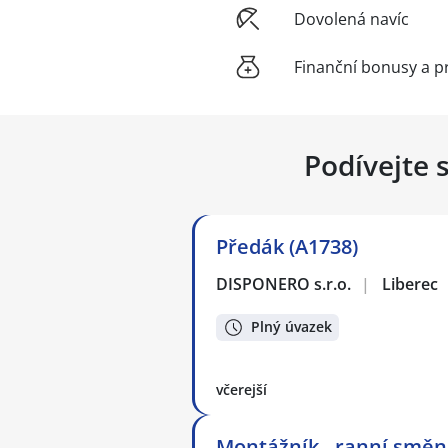
Dovolená navíc
Finanční bonusy a p
Podívejte 
Předák (A1738)
DISPONERO s.r.o.
|
Liberec
Plný úvazek
včerejší
Montážník - ranní směn