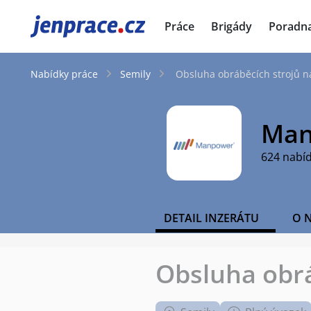
JenPráce.cz
Práce
Brigády
Poradn
Nabídky práce
Semily
Obsluha obráběcích strojů n
Man
624 nabí
DETAIL INZERÁTU
O 
Obsluha obrá