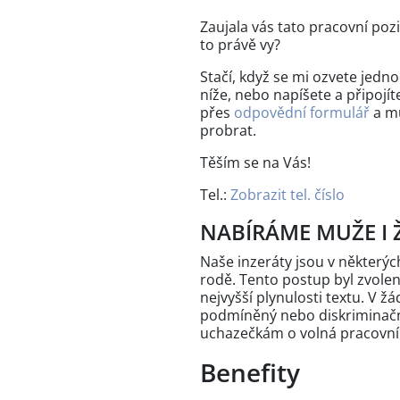
Zaujala vás tato pracovní pozic
to právě vy?
Stačí, když se mi ozvete jed
níže, nebo napíšete a připojít
přes
odpovědní formulář
a mů
probrat.
Těším se na Vás!
Tel.:
Zobrazit tel. číslo
NABÍRÁME MUŽE I 
Naše inzeráty jsou v někter
rodě. Tento postup byl zvole
nejvyšší plynulosti textu. V 
podmíněný nebo diskriminační
uchazečkám o volná pracovní
Benefity