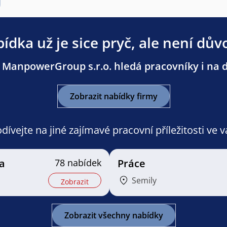
ídka už je sice pryč, ale není dův
 ManpowerGroup s.r.o. hledá pracovníky i na da
Zobrazit nabídky firmy
ívejte na jiné zajímavé pracovní příležitosti ve 
a
78 nabídek
Práce
Semily
Zobrazit
Zobrazit všechny nabídky