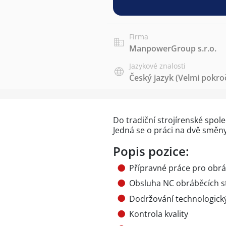
Firma
ManpowerGroup s.r.o.
Jazykové znalosti
Český jazyk
(Velmi pokroč
Do tradiční strojírenské spol
Jedná se o práci na dvě směn
Popis pozice:
Přípravné práce pro obr
Obsluha NC obráběcích st
Dodržování technologick
Kontrola kvality