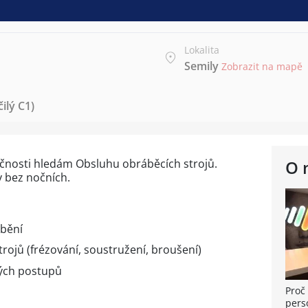
Lokalita
Semily
Zobrazit na mapě
ilý C1)
ečnosti hledám Obsluhu obráběcích strojů.
O 
y bez nočních.
ábění
rojů (frézování, soustružení, broušení)
ých postupů
Proč 
pers