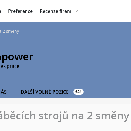
a
Preference
Recenze firem
a 2 směny
power
dek práce
NÁS
DALŠÍ VOLNÉ POZICE
624
běcích strojů na 2 směny