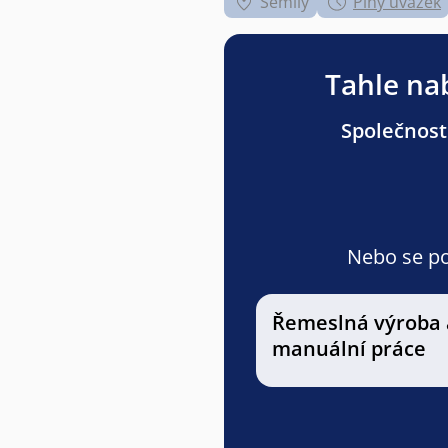
Semily
Plný úvazek
Tahle nab
Společnost
Nebo se pod
Řemeslná výroba 
manuální práce