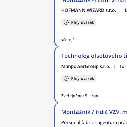
HOFMANN WIZARD s.r.o.
|
L
Plný úvazek
včerejší
Technolog ofsetového t
ManpowerGroup s.r.o.
|
Tur
Plný úvazek
Zveřejněno: 5. srpna
Montážník / řidič VZV, 
Personal fabric - agentura prác