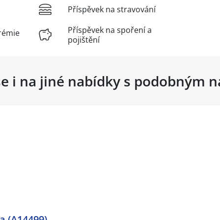
Příspěvek na stravování
Příspěvek na spoření a
rémie
pojištění
se i na jiné nabídky s podobným 
a (A14499)