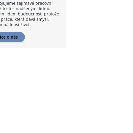
ojujeme zajímavé pracovní
žitosti s nadšenými lidmi.
m lidem budoucnost, protože
 práce, která dává smysl,
ená lepší život.
íce o nás