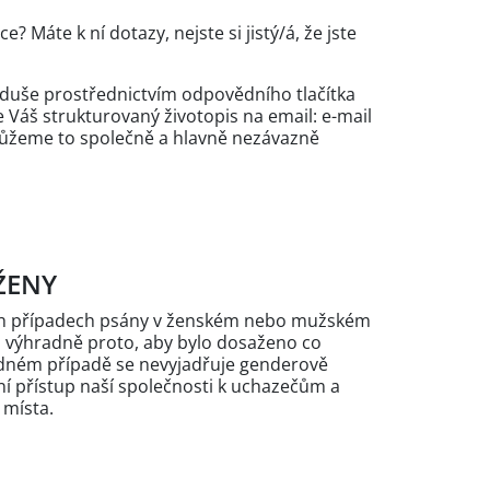
e? Máte k ní dotazy, nejste si jistý/á, že jste
noduše prostřednictvím odpovědního tlačítka
e Váš strukturovaný životopis na email: e-mail
žeme to společně a hlavně nezávazně
ŽENY
ých případech psány v ženském nebo mužském
n výhradně proto, aby bylo dosaženo co
žádném případě se nevyjadřuje genderově
 přístup naší společnosti k uchazečům a
 místa.