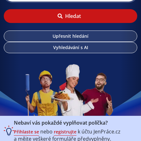
Hledat
Upřesnit hledání
Vyhledávání s AI
Nebaví vás pokaždé vyplňovat políčka?
nebo
k účtu
JenPráce.cz
Přihlaste se
registrujte
a mějte veškeré
formuláře předvyplněny.