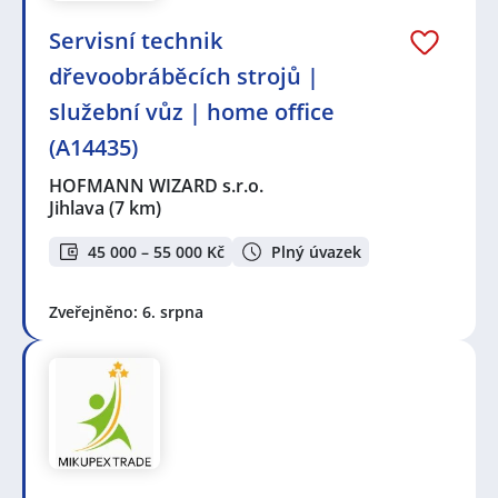
️Servisní technik
dřevoobráběcích strojů |
služební vůz | home office
(A14435)
HOFMANN WIZARD s.r.o.
Jihlava
(7 km)
45 000 – 55 000 Kč
Plný úvazek
Zveřejněno: 6. srpna