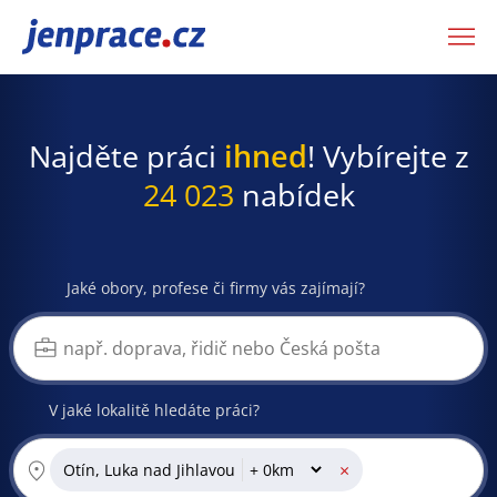
JenPráce.cz
Najděte práci
ihned
! Vybírejte z
24 023
nabídek
Jaké obory, profese či firmy vás zajímají?
V jaké lokalitě hledáte práci?
×
Otín, Luka nad Jihlavou