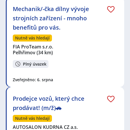
Mechanik/-čka dílny vývoje
strojních zařízení - mnoho
benefitů pro vás.
Nutně vás hledají
FIA ProTeam s.r.o.
Pelhřimov
(34 km)
Plný úvazek
Zveřejněno: 6. srpna
Prodejce vozů, který chce
prodávat! (m/ž)🚗
Nutně vás hledají
AUTOSALON KUDRNA CZ a.s.