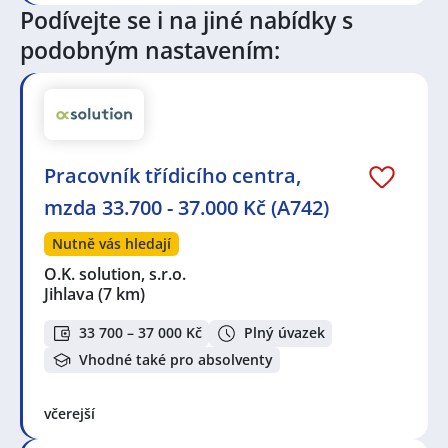
Podívejte se i na jiné nabídky s
Seznam lokalit v zobrazených inzerátech:
Celá ČR
,
Jihlava
,
Pelhřimov
,
Humpolec
,
Vysoké
podobným nastavením:
Studnice
,
Hruškové Dvory, Jihlava
,
Jihlava, centrum
Pracovník třídicího centra,
mzda 33.700 - 37.000 Kč (A742)
Nutně vás hledají
O.K. solution, s.r.o.
Jihlava
(7 km)
33 700 – 37 000 Kč
Plný úvazek
Vhodné také pro absolventy
včerejší