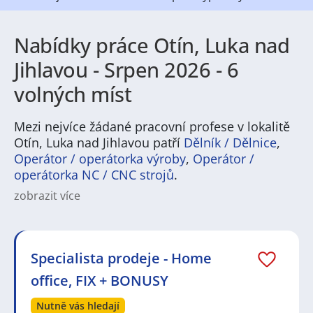
Nabídky práce Otín, Luka nad
Jihlavou - Srpen 2026 - 6
volných míst
Mezi nejvíce žádané pracovní profese v lokalitě
Otín, Luka nad Jihlavou patří
Dělník / Dělnice
,
Operátor / operátorka výroby
,
Operátor /
operátorka NC / CNC strojů
.
zobrazit více
Na
JenPráce.cz
naleznete širokou nabídku pravidelně
aktualizovaných a doplňovaných inzerátů
práce
i
brigády
. Najdete zde široké množství různých oborů
a profesí, o které mají firmy aktuálně největší zájem a
Specialista prodeje - Home
je pro ně velmi podstatné obsadit pracovní pozici v co
office, FIX + BONUSY
nejkratším možném termínu. Mezi takové profese
patří nyní nejvíce
kuchař / kuchařka
,
řidič / řidička
,
Nutně vás hledají
dělník / dělnice
,
dělník / dělnice
nebo máte zájem o