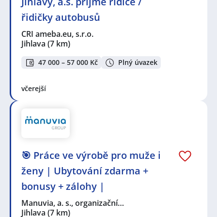
Jihlavy, a.s. přijme řidiče /
řidičky autobusů
CRI ameba.eu, s.r.o.
Jihlava
(7 km)
47 000 – 57 000 Kč
Plný úvazek
včerejší
🎯 Práce ve výrobě pro muže i
ženy | Ubytování zdarma +
bonusy + zálohy |
Manuvia, a. s., organizační…
Jihlava
(7 km)