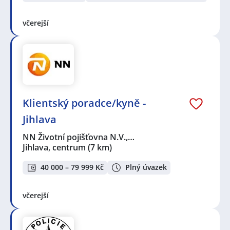
včerejší
Klientský poradce/kyně -
Jihlava
NN Životní pojišťovna N.V.,…
Jihlava, centrum
(7 km)
40 000 – 79 999 Kč
Plný úvazek
včerejší