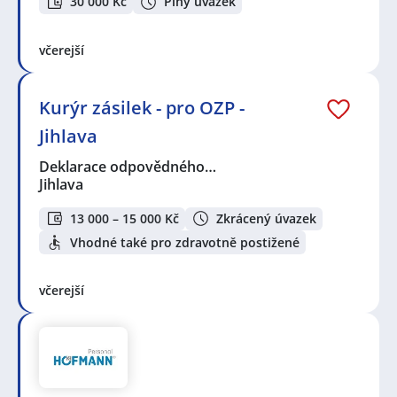
30 000 Kč
Plný úvazek
včerejší
Kurýr zásilek - pro OZP -
Jihlava
Deklarace odpovědného…
Jihlava
13 000 – 15 000 Kč
Zkrácený úvazek
Vhodné také pro zdravotně postižené
včerejší