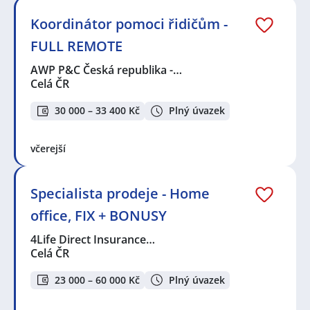
Koordinátor pomoci řidičům -
FULL REMOTE
AWP P&C Česká republika -…
Celá ČR
30 000 – 33 400 Kč
Plný úvazek
včerejší
Specialista prodeje - Home
office, FIX + BONUSY
4Life Direct Insurance…
Celá ČR
23 000 – 60 000 Kč
Plný úvazek