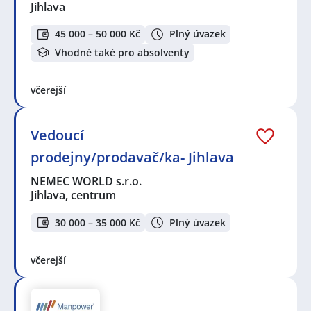
Jihlava
45 000 – 50 000 Kč
Plný úvazek
Vhodné také pro absolventy
včerejší
Vedoucí
prodejny/prodavač/ka- Jihlava
NEMEC WORLD s.r.o.
Jihlava, centrum
30 000 – 35 000 Kč
Plný úvazek
včerejší