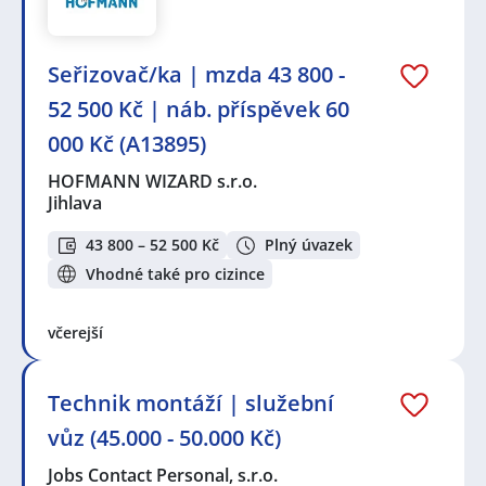
Seřizovač/ka | mzda 43 800 -
52 500 Kč | náb. příspěvek 60
000 Kč (A13895)
HOFMANN WIZARD s.r.o.
Jihlava
43 800 – 52 500 Kč
Plný úvazek
Vhodné také pro cizince
včerejší
Technik montáží | služební
vůz (45.000 - 50.000 Kč)
Jobs Contact Personal, s.r.o.