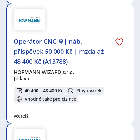
Operátor CNC ⚙️| náb.
příspěvek 50 000 Kč | mzda až
48 400 Kč (A13788)
HOFMANN WIZARD s.r.o.
Jihlava
40 400 – 48 400 Kč
Plný úvazek
Vhodné také pro cizince
včerejší