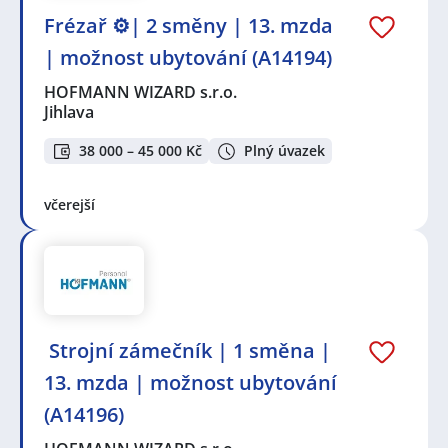
Frézař ⚙️| 2 směny | 13. mzda
| možnost ubytování (A14194)
HOFMANN WIZARD s.r.o.
Jihlava
38 000 – 45 000 Kč
Plný úvazek
včerejší
️ Strojní zámečník | 1 směna |
13. mzda | možnost ubytování
(A14196)