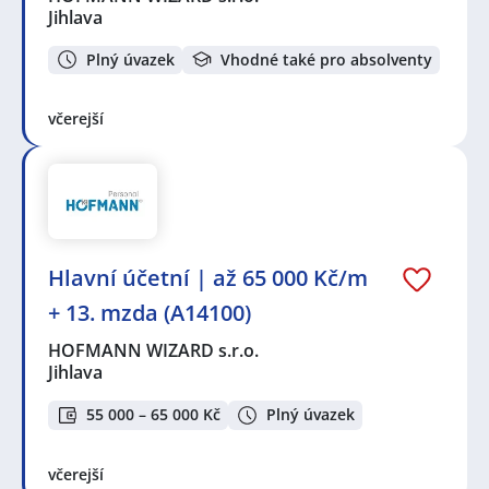
Jihlava
Plný úvazek
Vhodné také pro absolventy
včerejší
Hlavní účetní | až 65 000 Kč/m
+ 13. mzda (A14100)
HOFMANN WIZARD s.r.o.
Jihlava
55 000 – 65 000 Kč
Plný úvazek
včerejší