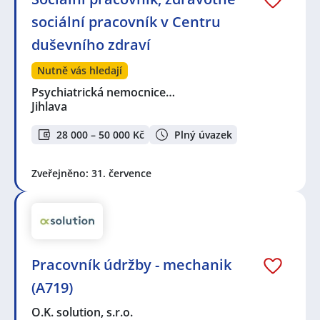
sociální pracovník v Centru
duševního zdraví
Nutně vás hledají
Psychiatrická nemocnice…
Jihlava
28 000 – 50 000 Kč
Plný úvazek
Zveřejněno: 31. července
Pracovník údržby - mechanik
(A719)
O.K. solution, s.r.o.