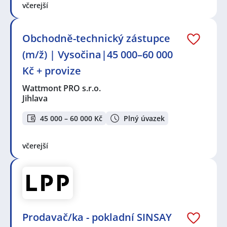
včerejší
Obchodně-technický zástupce
(m/ž) | Vysočina|45 000–60 000
Kč + provize
Wattmont PRO s.r.o.
Jihlava
45 000 – 60 000 Kč
Plný úvazek
včerejší
Prodavač/ka - pokladní SINSAY