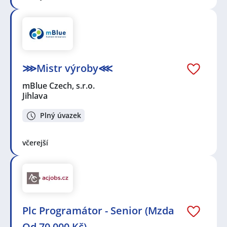
⋙Mistr výroby⋘
mBlue Czech, s.r.o.
Jihlava
Plný úvazek
včerejší
Plc Programátor - Senior (Mzda
Od 70.000 Kč)