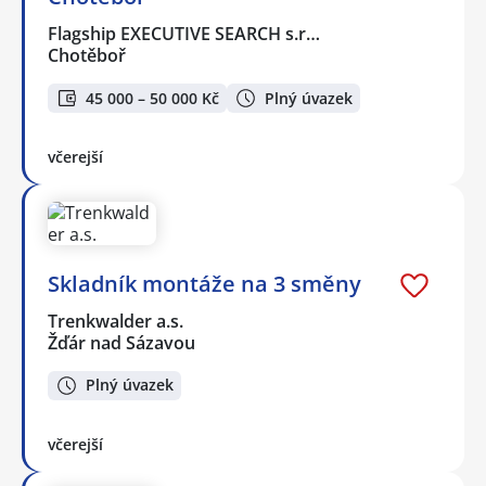
Flagship EXECUTIVE SEARCH s.r…
Chotěboř
45 000 – 50 000 Kč
Plný úvazek
včerejší
Skladník montáže na 3 směny
Trenkwalder a.s.
Žďár nad Sázavou
Plný úvazek
včerejší