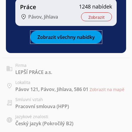
Práce
1248 nabídek
Pávov, Jihlava
Zobrazit
Zobrazit všechny nabídky
Firma
LEPŠÍ PRÁCE a.s.
Lokalita
Pávov 121, Pávov, Jihlava, 586 01
Zobrazit na mapě
Smluvní vztah
Pracovní smlouva (HPP)
Jazykové znalosti
Český jazyk
(Pokročilý B2)