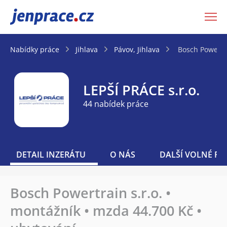
JenPráce.cz
Nabídky práce
Jihlava
Pávov, Jihlava
Bosch Powertra
LEPŠÍ PRÁCE s.r.o.
44 nabídek práce
DETAIL INZERÁTU
O NÁS
DALŠÍ VOLNÉ PO
Bosch Powertrain s.r.o. •
montážník • mzda 44.700 Kč •