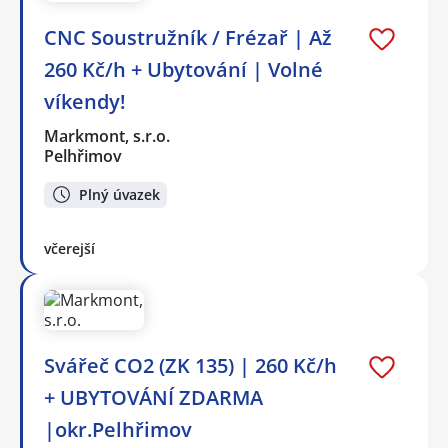
CNC Soustružník / Frézař | Až
260 Kč/h + Ubytování | Volné
víkendy!
Markmont, s.r.o.
Pelhřimov
Plný úvazek
včerejší
Svářeč CO2 (ZK 135) | 260 Kč/h
+ UBYTOVÁNÍ ZDARMA
|okr.Pelhřimov