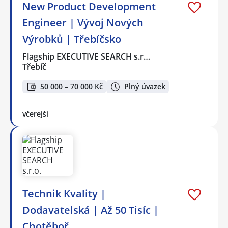
New Product Development
Engineer | Vývoj Nových
Výrobků | Třebíčsko
Flagship EXECUTIVE SEARCH s.r…
Třebíč
50 000 – 70 000 Kč
Plný úvazek
včerejší
Technik Kvality |
Dodavatelská | Až 50 Tisíc |
Chotěboř