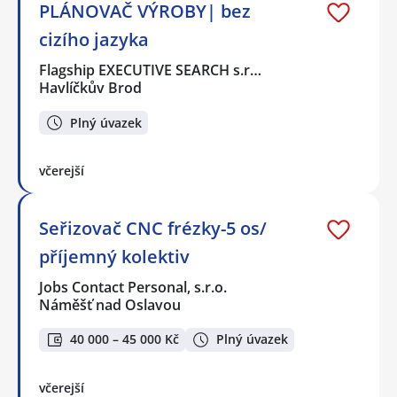
PLÁNOVAČ VÝROBY| bez
cizího jazyka
Flagship EXECUTIVE SEARCH s.r…
Havlíčkův Brod
Plný úvazek
včerejší
Seřizovač CNC frézky-5 os/
příjemný kolektiv
Jobs Contact Personal, s.r.o.
Náměšť nad Oslavou
40 000 – 45 000 Kč
Plný úvazek
včerejší