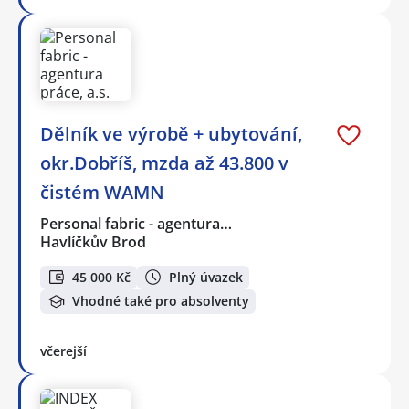
Dělník ve výrobě + ubytování,
okr.Dobříš, mzda až 43.800 v
čistém WAMN
Personal fabric - agentura…
Havlíčkův Brod
45 000 Kč
Plný úvazek
Vhodné také pro absolventy
včerejší