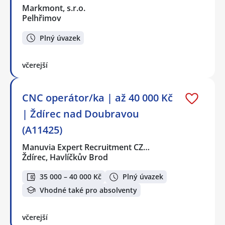
Markmont, s.r.o.
Pelhřimov
Plný úvazek
včerejší
CNC operátor/ka | až 40 000 Kč
| Ždírec nad Doubravou
(A11425)
Manuvia Expert Recruitment CZ…
Ždírec, Havlíčkův Brod
35 000 – 40 000 Kč
Plný úvazek
Vhodné také pro absolventy
včerejší