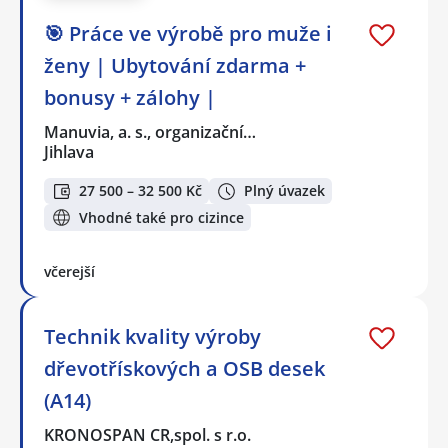
🎯 Práce ve výrobě pro muže i
ženy | Ubytování zdarma +
bonusy + zálohy |
Manuvia, a. s., organizační…
Jihlava
27 500 – 32 500 Kč
Plný úvazek
Vhodné také pro cizince
včerejší
Technik kvality výroby
dřevotřískových a OSB desek
(A14)
KRONOSPAN CR,spol. s r.o.