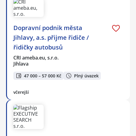
Dopravní podnik města
Jihlavy, a.s. přijme řidiče /
řidičky autobusů
CRI ameba.eu, s.r.o.
Jihlava
47 000 – 57 000 Kč
Plný úvazek
včerejší