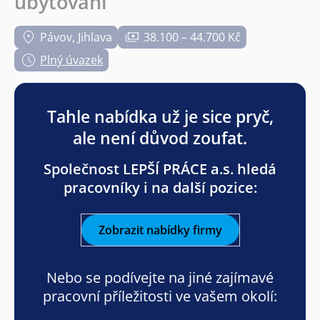
ubytování
Pávov, Jihlava
38.100 – 44.700 Kč
Plný úvazek
Tahle nabídka už je sice pryč,
ale není důvod zoufat.
Společnost LEPŠÍ PRÁCE a.s. hledá
pracovníky i na další pozice:
Zobrazit nabídky firmy
Nebo se podívejte na jiné zajímavé
pracovní příležitosti ve vašem okolí: