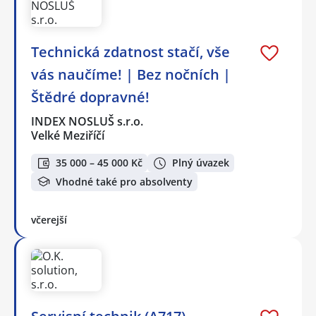
Technická zdatnost stačí, vše
vás naučíme! | Bez nočních |
Štědré dopravné!
INDEX NOSLUŠ s.r.o.
Velké Meziříčí
35 000 – 45 000 Kč
Plný úvazek
Vhodné také pro absolventy
včerejší