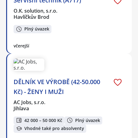
Servisní technik (A717)
O.K. solution, s.r.o.
Havlíčkův Brod
Plný úvazek
včerejší
DĚLNÍK VE VÝROBĚ (42-50.000
Kč) - ŽENY I MUŽI
AC Jobs, s.r.o.
Jihlava
42 000 – 50 000 Kč
Plný úvazek
Vhodné také pro absolventy