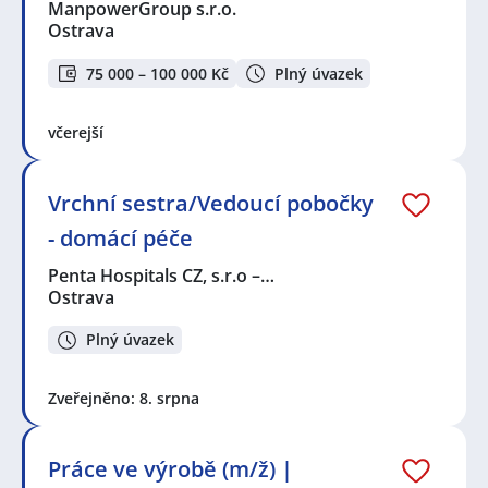
ManpowerGroup s.r.o.
Ostrava
75 000 – 100 000 Kč
Plný úvazek
včerejší
Vrchní sestra/Vedoucí pobočky
- domácí péče
Penta Hospitals CZ, s.r.o –…
Ostrava
Plný úvazek
Zveřejněno: 8. srpna
Práce ve výrobě (m/ž) |