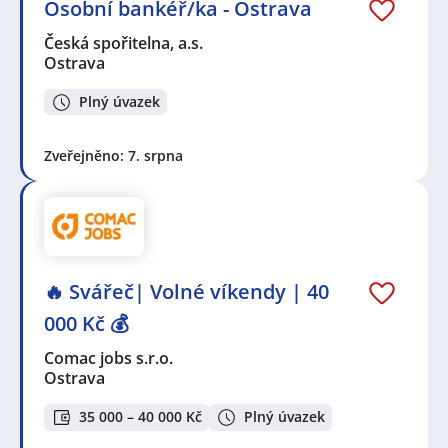
Osobní bankéř/ka - Ostrava
Česká spořitelna, a.s.
Ostrava
Plný úvazek
Zveřejněno: 7. srpna
🔥 Svářeč| Volné víkendy | 40
000 Kč 💰
Comac jobs s.r.o.
Ostrava
35 000 – 40 000 Kč
Plný úvazek