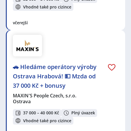
Vhodné také pro cizince
včerejší
🚗 Hledáme operátory výroby
Ostrava Hrabová! 💵 Mzda od
37 000 Kč + bonusy
MAXIN'S People Czech, s.r.o.
Ostrava
37 000 – 40 000 Kč
Plný úvazek
Vhodné také pro cizince