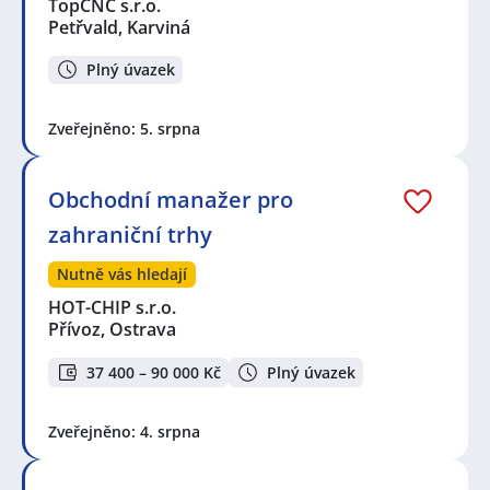
TopCNC s.r.o.
Petřvald, Karviná
Plný úvazek
Zveřejněno: 5. srpna
Obchodní manažer pro
zahraniční trhy
Nutně vás hledají
HOT-CHIP s.r.o.
Přívoz, Ostrava
37 400 – 90 000 Kč
Plný úvazek
Zveřejněno: 4. srpna