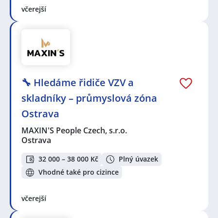
včerejší
🔧 Hledáme řidiče VZV a
skladníky – průmyslová zóna
Ostrava
MAXIN'S People Czech, s.r.o.
Ostrava
32 000 – 38 000 Kč
Plný úvazek
Vhodné také pro cizince
včerejší