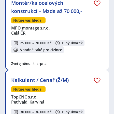
Montér/ka ocelových
konstrukcí – Mzda až 70 000,-
Nutně vás hledají
MPO montage s.r.o.
Celá ČR
25 000 – 70 000 Kč
Plný úvazek
Vhodné také pro cizince
Zveřejněno: 4. srpna
Kalkulant / Cenař (Ž/M)
Nutně vás hledají
TopCNC s.r.o.
Petřvald, Karviná
30 000 – 36 000 Kč
Plný úvazek