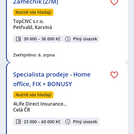
Zámečník (Ž/M)
Nutně vás hledají
TopCNC s.r.o.
Petřvald, Karviná
30 000 – 36 000 Kč
Plný úvazek
Zveřejněno: 6. srpna
Specialista prodeje - Home
office, FIX + BONUSY
Nutně vás hledají
4Life Direct Insurance…
Celá ČR
23 000 – 60 000 Kč
Plný úvazek