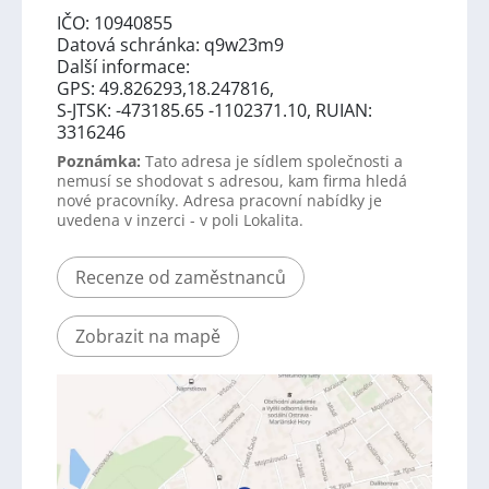
IČO: 10940855
Datová schránka: q9w23m9
Další informace:
GPS: 49.826293,18.247816,
S-JTSK: -473185.65 -1102371.10, RUIAN:
3316246
Poznámka:
Tato adresa je sídlem společnosti a
nemusí se shodovat s adresou, kam firma hledá
nové pracovníky. Adresa pracovní nabídky je
uvedena v inzerci - v poli Lokalita.
Recenze od zaměstnanců
Zobrazit na mapě