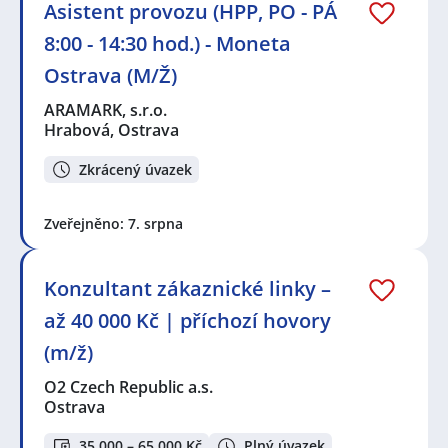
Asistent provozu (HPP, PO - PÁ
8:00 - 14:30 hod.) - Moneta
Ostrava (M/Ž)
ARAMARK, s.r.o.
Hrabová, Ostrava
Zkrácený úvazek
Zveřejněno: 7. srpna
Konzultant zákaznické linky –
až 40 000 Kč | příchozí hovory
(m/ž)
O2 Czech Republic a.s.
Ostrava
35 000 – 65 000 Kč
Plný úvazek