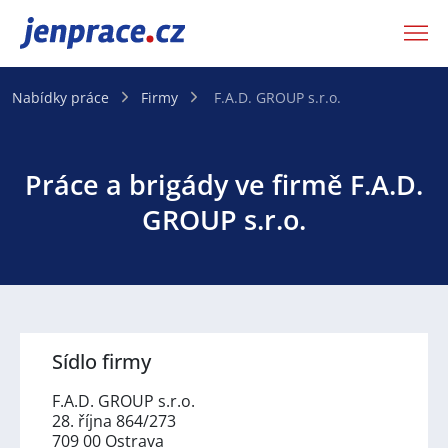
JenPráce.cz
Nabídky práce
Firmy
F.A.D. GROUP s.r.o.
Práce a brigády ve firmě F.A.D.
GROUP s.r.o.
Sídlo firmy
F.A.D. GROUP s.r.o.
28. října 864/273
709 00 Ostrava