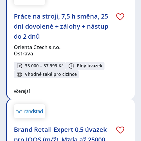
Práce na stroji, 7,5 h směna, 25
dní dovolené + zálohy + nástup
do 2 dnů
Orienta Czech s.r.o.
Ostrava
33 000 – 37 999 Kč
Plný úvazek
Vhodné také pro cizince
včerejší
Brand Retail Expert 0,5 úvazek
pro IQOS (m/ž). Mzda až 25000