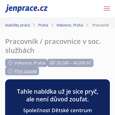
JenPráce.cz
Nabídky práce
Praha
Vokovice, Praha
Pracovník / p
Pracovník / pracovnice v soc.
službách
Vokovice, Praha
26.580 – 40.000 Kč
Plný úvazek
Tahle nabídka už je sice pryč,
ale není důvod zoufat.
Společnost Dětské centrum