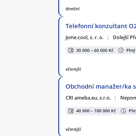
dnešní
Telefonní konzultant O
jsme.cool, s. r. o.
|
Dolejší P
30 000 – 60 000 Kč
Plný
včerejší
Obchodní manažer/ka s
CRI ameba.eu, s.r.o.
|
Nepomu
40 000 – 100 000 Kč
Pln
včerejší