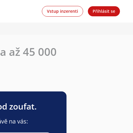
Vstup inzerenti
Přihlásit se
a až 45 000
od zoufat.
ávě na vás: