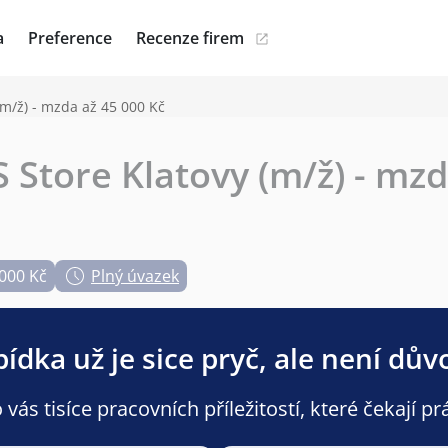
a
Preference
Recenze firem
(m/ž) - mzda až 45 000 Kč
 Store Klatovy (m/ž) - mzd
.000 Kč
Plný úvazek
ídka už je sice pryč, ale není dův
ás tisíce pracovních příležitostí, které čekají pr