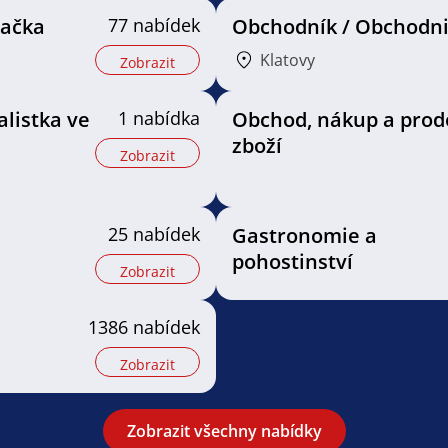
vačka
77 nabídek
Obchodník / Obchodn
Klatovy
Zobrazit
alistka ve
1 nabídka
Obchod, nákup a prod
zboží
Zobrazit
25 nabídek
Gastronomie a
pohostinství
Zobrazit
1386 nabídek
Zobrazit
Zobrazit všechny nabídky