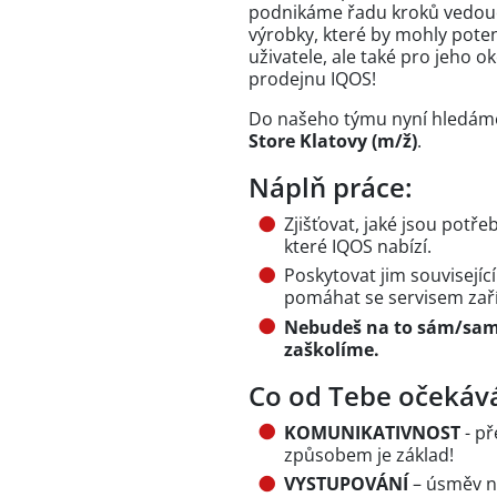
podnikáme řadu kroků vedoucíc
výrobky, které by mohly poten
uživatele, ale také pro jeho 
prodejnu IQOS!
Do našeho týmu nyní hledáme
Store Klatovy (m/ž)
.
Náplň práce:
Zjišťovat, jaké jsou potře
které IQOS nabízí.
Poskytovat jim souvisejíc
pomáhat se servisem zaří
Nebudeš na to sám/sama
zaškolíme.
Co od Tebe očekáv
KOMUNIKATIVNOST
- př
způsobem je základ!
VYSTUPOVÁNÍ
– úsměv na