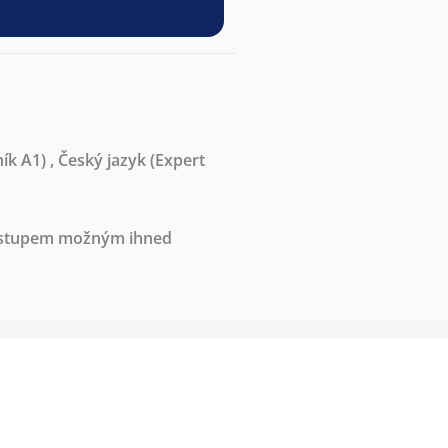
ník A1)
,
Český jazyk
(Expert
nástupem možným ihned