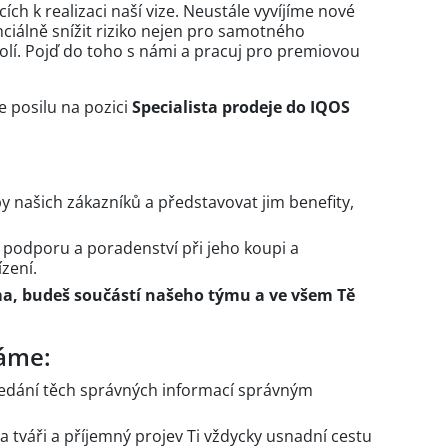
h k realizaci naší vize. Neustále vyvíjíme nové
ciálně snížit riziko nejen pro samotného
okolí. Pojď do toho s námi a pracuj pro premiovou
 posilu na pozici
Specialista prodeje do IQOS
by našich zákazníků a představovat jim benefity,
í podporu a poradenství při jeho koupi a
zení.
, budeš součástí našeho týmu a ve všem Tě
áme:
edání těch správných informací správným
 tváři a příjemný projev Ti vždycky usnadní cestu