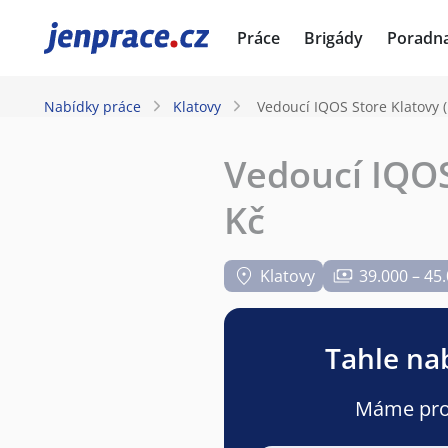
JenPráce.cz
Práce
Brigády
Poradn
Nabídky práce
Klatovy
Vedoucí IQOS Store Klatovy 
Vedoucí IQOS
Kč
Klatovy
39.000 – 45
Tahle nab
Máme pro v