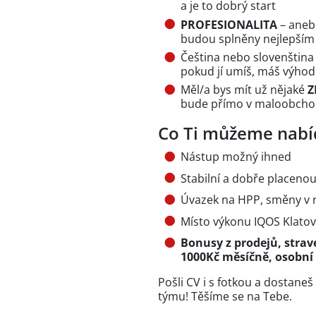
a je to dobrý start
PROFESIONALITA
– aneb 
budou splněny nejlepš
Čeština nebo slovenština 
pokud jí umíš, máš výho
Měl/a bys mít už nějaké
Z
bude přímo v maloobchodě,
Co Ti můžeme nabí
Nástup možný ihned
Stabilní a dobře placeno
Úvazek na HPP, směny v 
Místo výkonu IQOS Klato
Bonusy z prodejů, strave
1000Kč měsíčně, osobní 
Pošli CV i s fotkou a dostaneš
týmu! Těšíme se na Tebe.