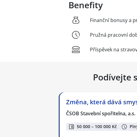
Benefity
Finanční bonusy a p
Pružná pracovní do
Příspěvek na stravo
Podívejte 
Změna, která dává smysl
ČSOB Stavební spořitelna, a.s.
50 000 – 100 000 Kč
Pln