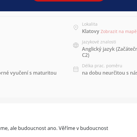
Lokalita
Klatovy
Zobrazit na mapě
Jazykové znalosti
Anglický jazyk
(Začáteč
C2)
Délka prac. poměru
rné vyučení s maturitou
na dobu neurčitou s 
me, ale budoucnost ano. Věříme v budoucnost