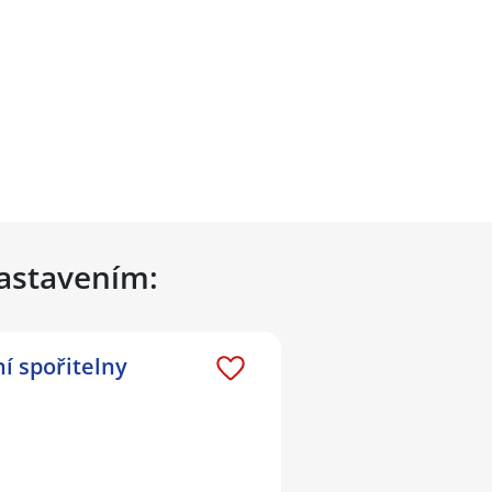
nastavením:
í spořitelny