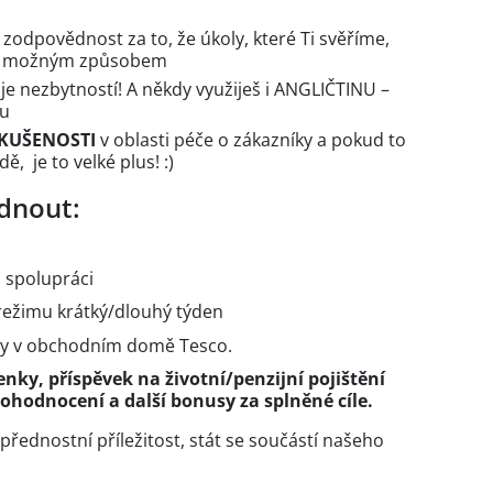
zodpovědnost za to, že úkoly, které Ti svěříme,
ím možným způsobem
je nezbytností! A někdy využiješ i ANGLIČTINU –
du
KUŠENOSTI
v oblasti péče o zákazníky a pokud to
 je to velké plus! :)
dnout:
u spolupráci
režimu krátký/dlouhý týden
vy v obchodním domě Tesco.
nky, příspěvek na životní/penzijní pojištění
ohodnocení a další bonusy za splněné cíle.
 přednostní příležitost, stát se součástí našeho