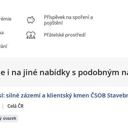
Příspěvek na spoření a
rémie
pojištění
ba
Přátelské prostředí
vání
se i na jiné nabídky s podobným 
: silné zázemí a klientský kmen ČSOB Stavebn
|
Celá ČR
ý úvazek