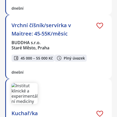
dnešní
Vrchní číšník/servírka v
Maitree: 45-55K/měsíc
BUDDHA s.r.o.
Staré Město, Praha
45 000 – 55 000 Kč
Plný úvazek
dnešní
Kuchař/ka