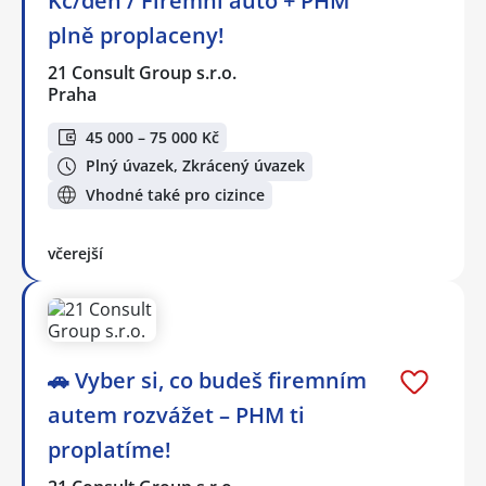
Kč/den / Firemní auto + PHM
plně proplaceny!
21 Consult Group s.r.o.
Praha
45 000 – 75 000 Kč
Plný úvazek, Zkrácený úvazek
Vhodné také pro cizince
včerejší
🚗 Vyber si, co budeš firemním
autem rozvážet – PHM ti
proplatíme!