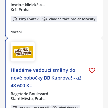
Institut klinické a…
Krč, Praha
Plný úvazek
Vhodné také pro absolventy
dnešní
Hledáme vedoucí směny do
nové pobočky BB Kaprova! - až
48 600 Kč
Bageterie Boulevard
Staré Město, Praha
39 500 – 48 600 Kč
Plný úvazek