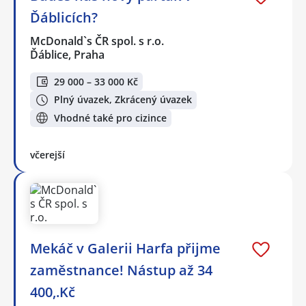
Ďáblicích?
McDonald`s ČR spol. s r.o.
Ďáblice, Praha
29 000 – 33 000 Kč
Plný úvazek, Zkrácený úvazek
Vhodné také pro cizince
včerejší
Mekáč v Galerii Harfa přijme
zaměstnance! Nástup až 34
400,.Kč