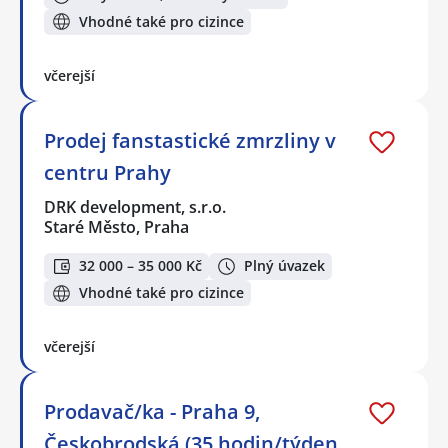
Vhodné také pro cizince
včerejší
Prodej fanstastické zmrzliny v
centru Prahy
DRK development, s.r.o.
Staré Město, Praha
32 000 – 35 000 Kč
Plný úvazek
Vhodné také pro cizince
včerejší
Prodavač/ka - Praha 9,
Českobrodská (35 hodin/týden