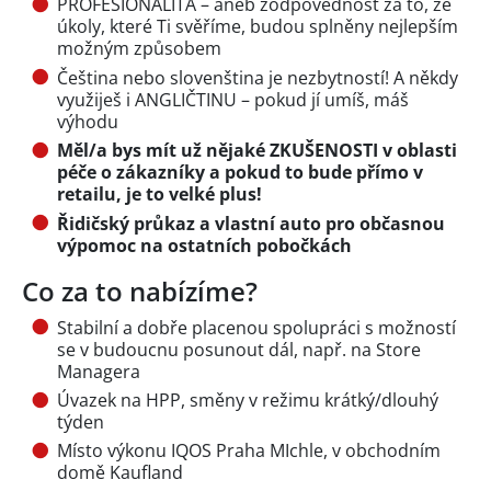
PROFESIONALITA – aneb zodpovědnost za to, že
úkoly, které Ti svěříme, budou splněny nejlepším
možným způsobem
Čeština nebo slovenština je nezbytností! A někdy
využiješ i ANGLIČTINU – pokud jí umíš, máš
výhodu
Měl/a bys mít už nějaké ZKUŠENOSTI v oblasti
péče o zákazníky a pokud to bude přímo v
retailu, je to velké plus!
Řidičský průkaz a vlastní auto pro občasnou
výpomoc na ostatních pobočkách
Co za to nabízíme?
Stabilní a dobře placenou spolupráci s možností
se v budoucnu posunout dál, např. na Store
Managera
Úvazek na HPP, směny v režimu krátký/dlouhý
týden
Místo výkonu IQOS Praha MIchle, v obchodním
domě Kaufland