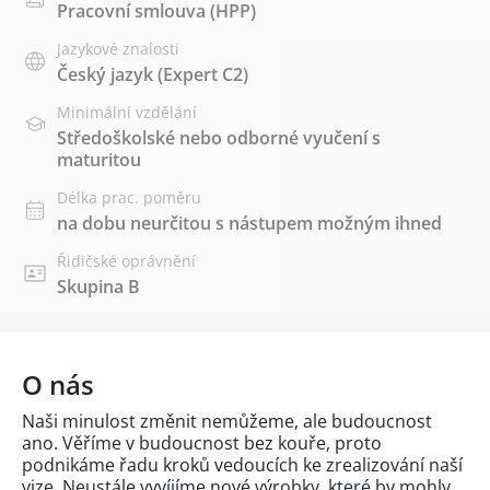
Pracovní smlouva (HPP)
Jazykové znalosti
Český jazyk
(Expert C2)
Minimální vzdělání
Středoškolské nebo odborné vyučení s
maturitou
Délka prac. poměru
na dobu neurčitou s nástupem možným ihned
Řidičské oprávnění
Skupina B
O nás
Naši minulost změnit nemůžeme, ale budoucnost
ano. Věříme v budoucnost bez kouře, proto
podnikáme řadu kroků vedoucích ke zrealizování naší
vize. Neustále vyvíjíme nové výrobky, které by mohly