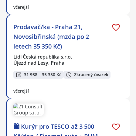
včerejší
Prodavač/ka - Praha 21,
Novosibřinská (mzda po 2
letech 35 350 Kč)
Lidl Česká republika s.r.o.
Újezd nad Lesy, Praha
31 938 – 35 350 Kč
Zkrácený úvazek
včerejší
🛍️ Kurýr pro TESCO až 3 500