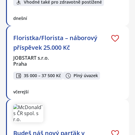
Vhodné také pro zdravotně postižené
dnešní
Floristka/Florista – náborový
příspěvek 25.000 Kč
JOBSTART s.r.o.
Praha
35 000 – 37 500 Kč
Plný úvazek
včerejší
Budeš náš nový parťák v