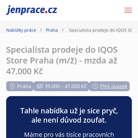
JenPráce.cz
Nabídky práce
Praha
Specialista prodeje do IQOS Stor
Specialista prodeje do IQOS
Store Praha (m/ž) - mzda až
47.000 Kč
Praha
39.000 – 47.000 Kč
Plný úvazek
Tahle nabídka už je sice pryč,
ale není důvod zoufat.
Máme pro vás tisíce pracovních