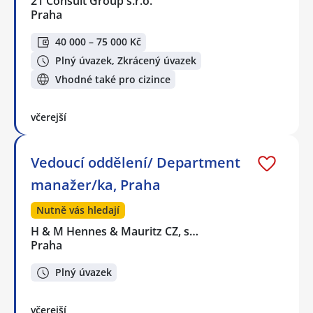
21 Consult Group s.r.o.
Praha
40 000 – 75 000 Kč
Plný úvazek, Zkrácený úvazek
Vhodné také pro cizince
včerejší
Vedoucí oddělení/ Department
manažer/ka, Praha
Nutně vás hledají
H & M Hennes & Mauritz CZ, s…
Praha
Plný úvazek
včerejší