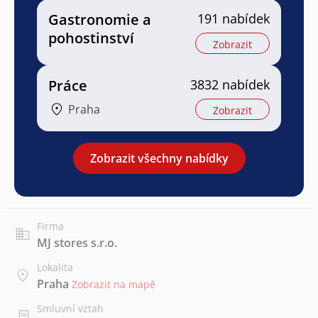
Gastronomie a
191 nabídek
pohostinství
Zobrazit
Práce
3832 nabídek
Praha
Zobrazit
Zobrazit všechny nabídky
Firma
MJ stores s.r.o.
Lokalita
Praha
Zobrazit na mapě
Smluvní vztah