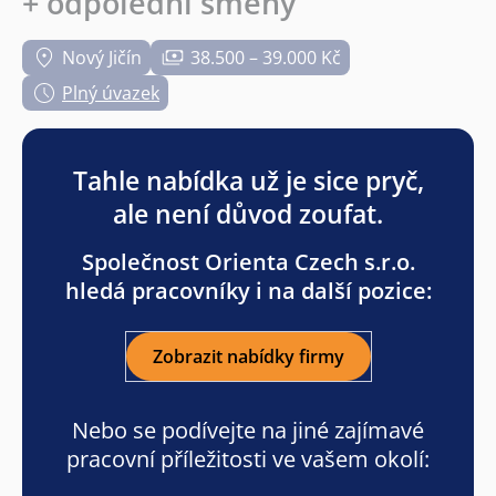
+ odpolední směny
Nový Jičín
38.500 – 39.000 Kč
Plný úvazek
Tahle nabídka už je sice pryč,
ale není důvod zoufat.
Společnost Orienta Czech s.r.o.
hledá pracovníky i na další pozice:
Zobrazit nabídky firmy
Nebo se podívejte na jiné zajímavé
pracovní příležitosti ve vašem okolí: