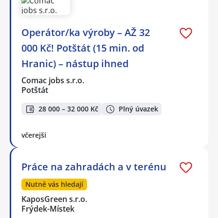
Operátor/ka výroby – AŽ 32
000 Kč! Potštát (15 min. od
Hranic) – nástup ihned
Comac jobs s.r.o.
Potštát
28 000 – 32 000 Kč
Plný úvazek
včerejší
Práce na zahradách a v terénu
Nutně vás hledají
KaposGreen s.r.o.
Frýdek-Místek