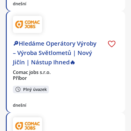
dnešní
🔎Hledáme Operátory Výroby
– Výroba Světlometů | Nový
Jičín | Nástup Ihned🔥
Comac jobs s.r.o.
Příbor
Plný úvazek
dnešní