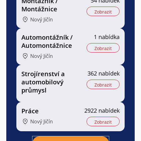
Montážník /
54 nabídek
Montážnice
Zobrazit
Nový Jičín
Automontážník /
1 nabídka
Automontážnice
Zobrazit
Nový Jičín
Strojírenství a
362 nabídek
automobilový
Zobrazit
průmysl
Práce
2922 nabídek
Nový Jičín
Zobrazit