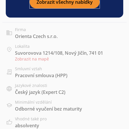
Zobrazit všechny nabídky
Firma
Orienta Czech s.r.o.
Lokalita
Suvorovova 1214/108, Nový Jičín, 741 01
Zobrazit na mapě
Smluvní vztah
Pracovní smlouva (HPP)
Jazykové znalosti
Český jazyk
(Expert C2)
Minimální vzdělání
Odborné vyučení bez maturity
Vhodné také pro
absolventy