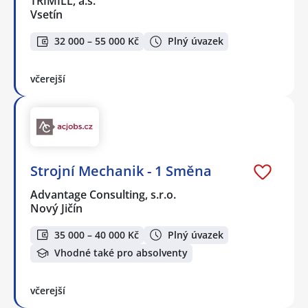
TRIMILL, a.s.
Vsetín
32 000 – 55 000 Kč
Plný úvazek
včerejší
Strojní Mechanik - 1 Směna
Advantage Consulting, s.r.o.
Nový Jičín
35 000 – 40 000 Kč
Plný úvazek
Vhodné také pro absolventy
včerejší