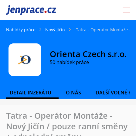
JenPráce.cz
Nabídky práce
Nový Jičín
Tatra - Operátor Montáže - N
Orienta Czech s.r.o.
50 nabídek práce
DETAIL INZERÁTU
O NÁS
DALŠÍ VOLNÉ PO
Tatra - Operátor Montáže -
Nový Jičín / pouze ranní směny