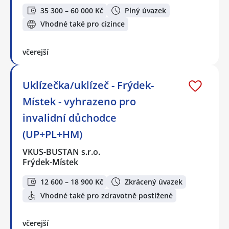
35 300 – 60 000 Kč
Plný úvazek
Vhodné také pro cizince
včerejší
Uklízečka/uklízeč - Frýdek-
Místek - vyhrazeno pro
invalidní důchodce
(UP+PL+HM)
VKUS-BUSTAN s.r.o.
Frýdek-Místek
12 600 – 18 900 Kč
Zkrácený úvazek
Vhodné také pro zdravotně postižené
včerejší