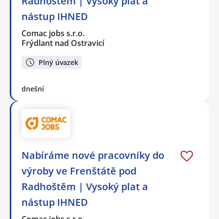
Radhoštěm | Vysoký plat a
nástup IHNED
Comac jobs s.r.o.
Frýdlant nad Ostravicí
Plný úvazek
dnešní
Nabíráme nové pracovníky do
výroby ve Frenštátě pod
Radhoštěm | Vysoký plat a
nástup IHNED
Comac jobs s.r.o.