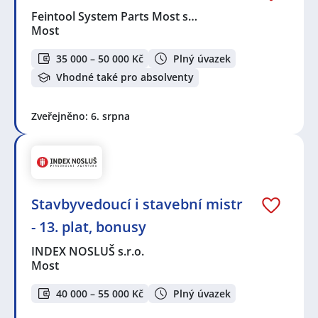
Feintool System Parts Most s…
Most
35 000 – 50 000 Kč
Plný úvazek
Vhodné také pro absolventy
Zveřejněno: 6. srpna
Stavbyvedoucí i stavební mistr
- 13. plat, bonusy
INDEX NOSLUŠ s.r.o.
Most
40 000 – 55 000 Kč
Plný úvazek