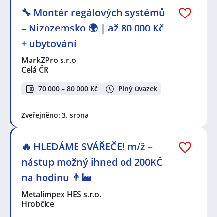
🔧 Montér regálových systémů
– Nizozemsko 🌍 | až 80 000 Kč
+ ubytování
MarkZPro s.r.o.
Celá ČR
70 000 – 80 000 Kč
Plný úvazek
Zveřejněno: 3. srpna
🔥 HLEDÁME SVÁŘEČE! m/ž –
nástup možný ihned od 200KČ
na hodinu 👨‍🏭
Metalimpex HES s.r.o.
Hrobčice