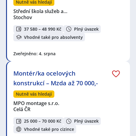
Nutně vás hledají
Střední škola služeb a…
Stochov
37 580 – 48 990 Kč
Plný úvazek
Vhodné také pro absolventy
Zveřejněno: 4. srpna
Montér/ka ocelových
konstrukcí – Mzda až 70 000,-
Nutně vás hledají
MPO montage s.r.o.
Celá ČR
25 000 – 70 000 Kč
Plný úvazek
Vhodné také pro cizince