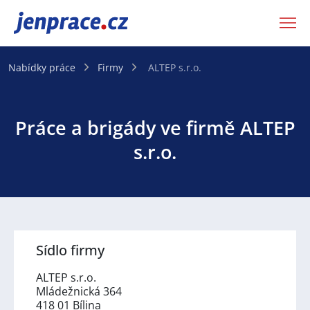
JenPráce.cz
Nabídky práce
Firmy
ALTEP s.r.o.
Práce a brigády ve firmě ALTEP
s.r.o.
Sídlo firmy
ALTEP s.r.o.
Mládežnická 364
418 01 Bílina