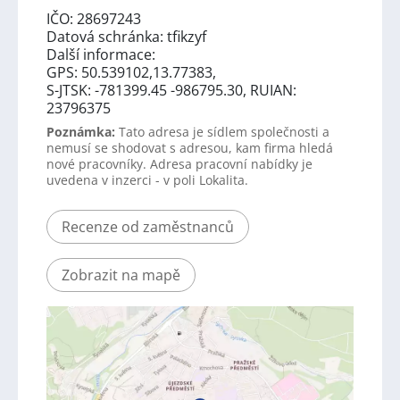
IČO: 28697243
Datová schránka: tfikzyf
Další informace:
GPS: 50.539102,13.77383,
S-JTSK: -781399.45 -986795.30, RUIAN:
23796375
Poznámka:
Tato adresa je sídlem společnosti a
nemusí se shodovat s adresou, kam firma hledá
nové pracovníky. Adresa pracovní nabídky je
uvedena v inzerci - v poli Lokalita.
Recenze od zaměstnanců
Zobrazit na mapě