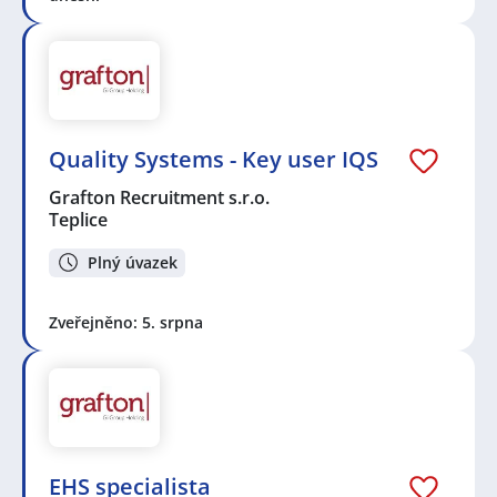
Na
JenPráce.cz
naleznete širokou nabídku pravidelně
aktualizovaných a doplňovaných inzerátů
práce
i
brigády
. Najdete zde široké množství různých oborů
a profesí, o které mají firmy aktuálně největší zájem a
je pro ně velmi podstatné obsadit pracovní pozici v co
nejkratším možném termínu. Mezi takové profese
Quality Systems - Key user IQS
patří nyní nejvíce
kuchař / kuchařka
,
řidič / řidička
,
dělník / dělnice
,
dělník / dělnice
nebo máte zájem o
Grafton Recruitment s.r.o.
profesi
prodavač / prodavačka
? Mezi nejvíce
Teplice
požadované obory patří
Průmyslová a chemická
výroba
,
Ubytování a cestovní ruch
,
Doprava, logistika
Plný úvazek
a zásobování
,
Stavebnictví a realitní služby
a nebo
také práce v oboru
Služby, umění a kultura
. Právě
proto Vám doporučujeme porozhlédnout se po nové
Zveřejněno: 5. srpna
práci i ve výše uvedených profesích či oborech,
protože je velká pravděpodobnost, že si tím zvýšíte
svou šanci na nalezení požadovaného zaměstnání.
Držíme Vám palce!
Mezi nejoblíbenější lokality pro hledání nového
EHS specialista
zaměstnání aktuálně patří
Brno
,
Ostrava
,
Plzeň
,