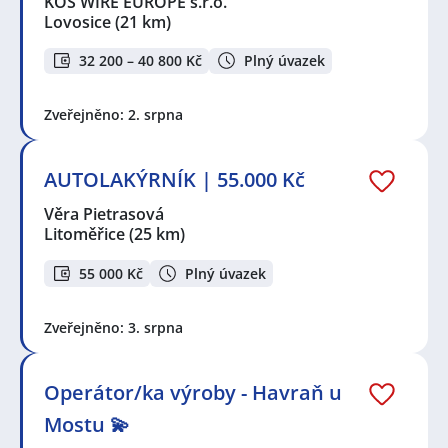
KOS WIRE EUROPE s.r.o.
Lovosice
(21 km)
32 200 – 40 800 Kč
Plný úvazek
Zveřejněno: 2. srpna
AUTOLAKÝRNÍK | 55.000 Kč
Věra Pietrasová
Litoměřice
(25 km)
55 000 Kč
Plný úvazek
Zveřejněno: 3. srpna
Operátor/ka výroby - Havraň u
Mostu 💫