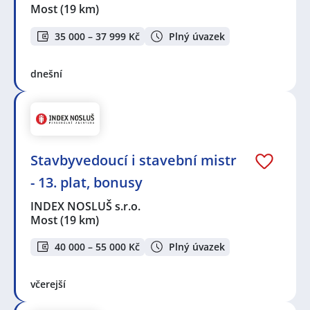
Most
(19 km)
35 000 – 37 999 Kč
Plný úvazek
dnešní
Stavbyvedoucí i stavební mistr
- 13. plat, bonusy
INDEX NOSLUŠ s.r.o.
Most
(19 km)
40 000 – 55 000 Kč
Plný úvazek
včerejší