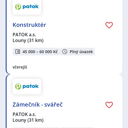
Konstruktér
PATOK a.s.
Louny
(31 km)
45 000 – 60 000 Kč
Plný úvazek
včerejší
Zámečník - svářeč
PATOK a.s.
Louny
(31 km)