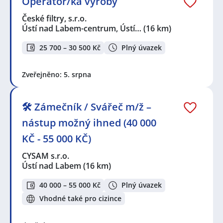
Operátor/ka výroby
České filtry, s.r.o.
Ústí nad Labem-centrum, Ústí…
(16 km)
25 700 – 30 500 Kč
Plný úvazek
Zveřejněno: 5. srpna
🛠️ Zámečník / Svářeč m/ž –
nástup možný ihned (40 000
KČ - 55 000 KČ)
CYSAM s.r.o.
Ústí nad Labem
(16 km)
40 000 – 55 000 Kč
Plný úvazek
Vhodné také pro cizince