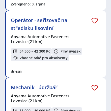
Zveřejněno: 3. srpna
Operátor - seřizovač na
středisku lisování
Aoyama Automotive Fasteners…
Lovosice
(21 km)
34 300 – 42 300 Kč
Plný úvazek
Vhodné také pro absolventy
dnešní
Mechanik - údržbář
Aoyama Automotive Fasteners…
Lovosice
(21 km)
33 000 – 40 000 Kč
Plný úvazek