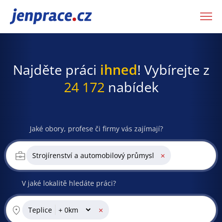
JenPráce.cz
Najděte práci
ihned
! Vybírejte z
24 172
nabídek
Jaké obory, profese či firmy vás zajímají?
×
Strojírenství a automobilový průmysl
V jaké lokalitě hledáte práci?
×
Teplice