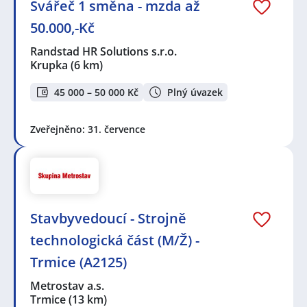
Svářeč 1 směna - mzda až
50.000,-Kč
Randstad HR Solutions s.r.o.
Krupka
(6 km)
45 000 – 50 000 Kč
Plný úvazek
Zveřejněno: 31. července
Stavbyvedoucí - Strojně
technologická část (M/Ž) -
Trmice (A2125)
Metrostav a.s.
Trmice
(13 km)