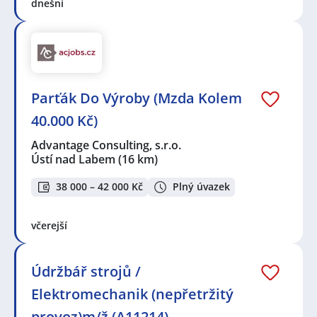
dnešní
Parťák Do Výroby (Mzda Kolem
40.000 Kč)
Advantage Consulting, s.r.o.
Ústí nad Labem
(16 km)
38 000 – 42 000 Kč
Plný úvazek
včerejší
Údržbář strojů /
Elektromechanik (nepřetržitý
provoz)m/ž (A11214)