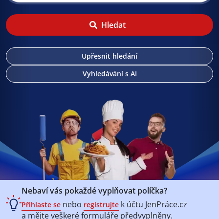
Hledat
Upřesnit hledání
Vyhledávání s AI
Nebaví vás pokaždé vyplňovat políčka?
nebo
k účtu
JenPráce.cz
Přihlaste se
registrujte
a mějte veškeré
formuláře předvyplněny.