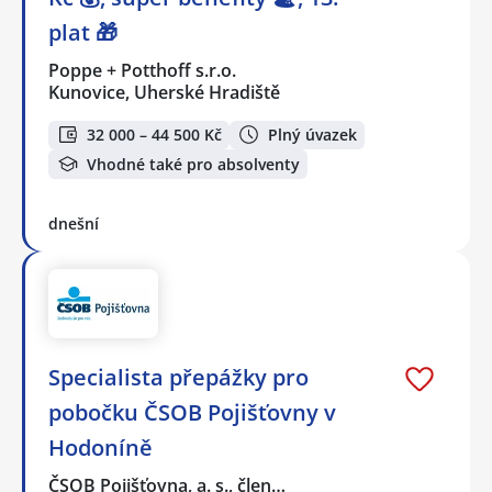
plat 🎁
Poppe + Potthoff s.r.o.
Kunovice, Uherské Hradiště
32 000 – 44 500 Kč
Plný úvazek
Vhodné také pro absolventy
dnešní
Specialista přepážky pro
pobočku ČSOB Pojišťovny v
Hodoníně
ČSOB Pojišťovna, a. s., člen…