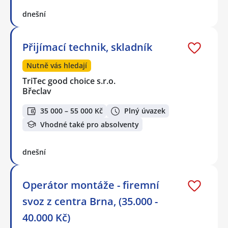
dnešní
Přijímací technik, skladník
Nutně vás hledají
TriTec good choice s.r.o.
Břeclav
35 000 – 55 000 Kč
Plný úvazek
Vhodné také pro absolventy
dnešní
Operátor montáže - firemní
svoz z centra Brna, (35.000 -
40.000 Kč)