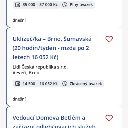
35 000 – 37 000 Kč
Plný úvazek
dnešní
Uklízeč/ka – Brno, Šumavská
(20 hodin/týden - mzda po 2
letech 16 052 Kč)
Lidl Česká republika s.r.o.
Veveří, Brno
14 500 – 16 052 Kč
Zkrácený úvazek
dnešní
Vedoucí Domova Betlém a
zařízení odlehčovacích služeb