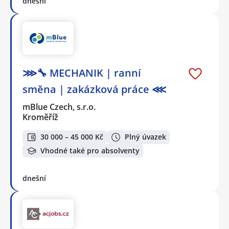
dnešní
⋙🔧 MECHANIK | ranní
směna | zakázková práce ⋘
mBlue Czech, s.r.o.
Kroměříž
30 000 – 45 000 Kč
Plný úvazek
Vhodné také pro absolventy
dnešní