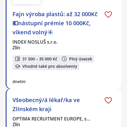
Fajn výroba plastů: až 32 000Kč
💶nástupní prémie 10 000Kč,
víkend volný☀
INDEX NOSLUŠ s.r.o.
Zlín
31 500 – 35 000 Kč
Plný úvazek
Vhodné také pro absolventy
dnešní
Všeobecný/á lékař/ka ve
Zlínském kraji
OPTIMA RECRUITMENT EUROPE, s…
Zlín