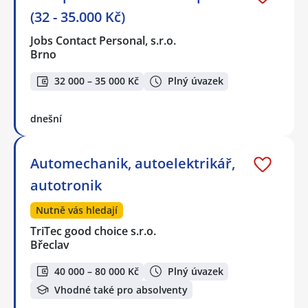
(32 - 35.000 Kč)
Jobs Contact Personal, s.r.o.
Brno
32 000 – 35 000 Kč
Plný úvazek
dnešní
Automechanik, autoelektrikář,
autotronik
Nutně vás hledají
TriTec good choice s.r.o.
Břeclav
40 000 – 80 000 Kč
Plný úvazek
Vhodné také pro absolventy