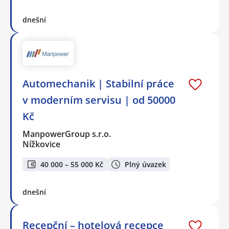
dnešní
Automechanik | Stabilní práce
v moderním servisu | od 50000
Kč
ManpowerGroup s.r.o.
Nížkovice
40 000 – 55 000 Kč
Plný úvazek
dnešní
Recepční – hotelová recepce