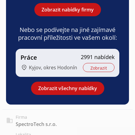
Zobrazit nabídky firmy
Nebo se podívejte na jiné zajímavé
pracovní příležitosti ve vašem okolí:
Práce
2991 nabídek
Kyjov, okres Hodonín
Zobrazit
Zobrazit všechny nabídky
Firma
SpectroTech s.r.o.
Lokalita