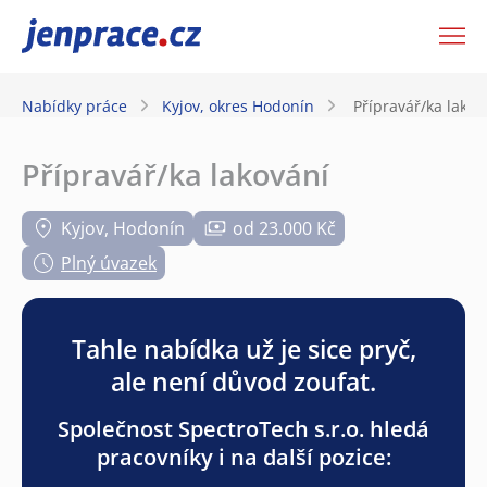
JenPráce.cz
Nabídky práce
Kyjov, okres Hodonín
Přípravář/ka lakov
Přípravář/ka lakování
Kyjov, Hodonín
od 23.000 Kč
Plný úvazek
Tahle nabídka už je sice pryč,
ale není důvod zoufat.
Společnost SpectroTech s.r.o. hledá
pracovníky i na další pozice: