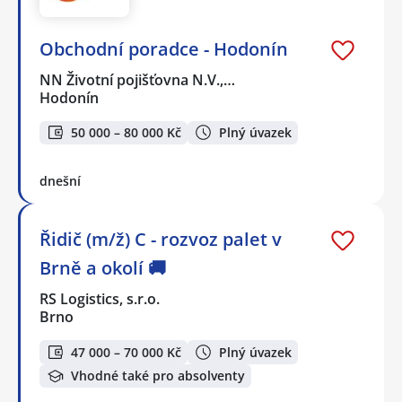
Obchodní poradce - Hodonín
NN Životní pojišťovna N.V.,…
Hodonín
50 000 – 80 000 Kč
Plný úvazek
dnešní
Řidič (m/ž) C - rozvoz palet v
Brně a okolí 🚚
RS Logistics, s.r.o.
Brno
47 000 – 70 000 Kč
Plný úvazek
Vhodné také pro absolventy