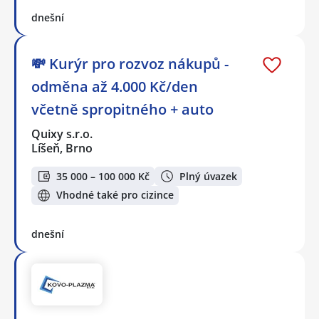
dnešní
💸 Kurýr pro rozvoz nákupů -
odměna až 4.000 Kč/den
včetně spropitného + auto
Quixy s.r.o.
Líšeň, Brno
35 000 – 100 000 Kč
Plný úvazek
Vhodné také pro cizince
dnešní